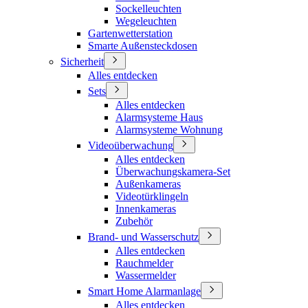
Sockelleuchten
Wegeleuchten
Gartenwetterstation
Smarte Außensteckdosen
Sicherheit
Alles entdecken
Sets
Alles entdecken
Alarmsysteme Haus
Alarmsysteme Wohnung
Videoüberwachung
Alles entdecken
Überwachungskamera-Set
Außenkameras
Videotürklingeln
Innenkameras
Zubehör
Brand- und Wasserschutz
Alles entdecken
Rauchmelder
Wassermelder
Smart Home Alarmanlage
Alles entdecken