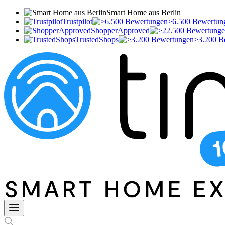
Smart Home aus Berlin
Trustpilot
>6.500 Bewertun
ShopperApproved
TrustedShops
>3.200 B