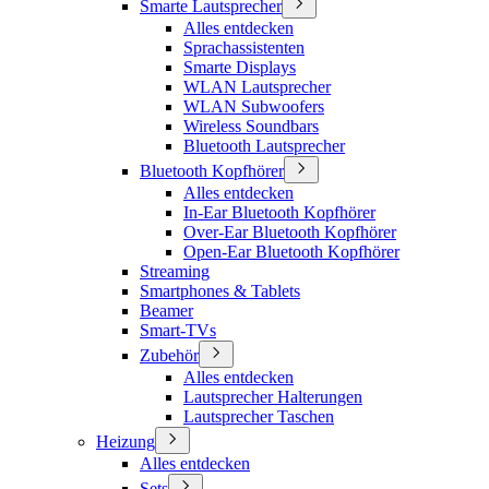
Smarte Lautsprecher
Alles entdecken
Sprachassistenten
Smarte Displays
WLAN Lautsprecher
WLAN Subwoofers
Wireless Soundbars
Bluetooth Lautsprecher
Bluetooth Kopfhörer
Alles entdecken
In-Ear Bluetooth Kopfhörer
Over-Ear Bluetooth Kopfhörer
Open-Ear Bluetooth Kopfhörer
Streaming
Smartphones & Tablets
Beamer
Smart-TVs
Zubehör
Alles entdecken
Lautsprecher Halterungen
Lautsprecher Taschen
Heizung
Alles entdecken
Sets