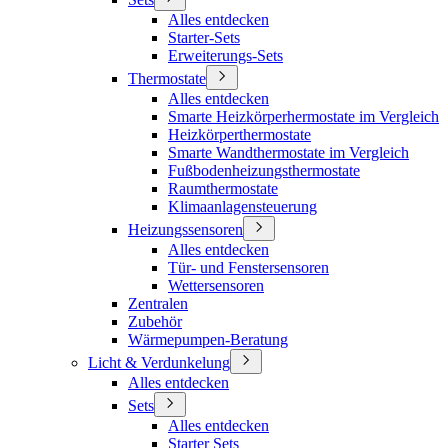
Alles entdecken
Starter-Sets
Erweiterungs-Sets
Thermostate
Alles entdecken
Smarte Heizkörperhermostate im Vergleich
Heizkörperthermostate
Smarte Wandthermostate im Vergleich
Fußbodenheizungsthermostate
Raumthermostate
Klimaanlagensteuerung
Heizungssensoren
Alles entdecken
Tür- und Fenstersensoren
Wettersensoren
Zentralen
Zubehör
Wärmepumpen-Beratung
Licht & Verdunkelung
Alles entdecken
Sets
Alles entdecken
Starter Sets