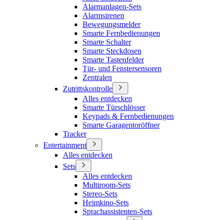
Alarmanlagen-Sets
Alarmsirenen
Bewegungsmelder
Smarte Fernbedienungen
Smarte Schalter
Smarte Steckdosen
Smarte Tastenfelder
Tür- und Fenstersensoren
Zentralen
Zutrittskontrolle
Alles entdecken
Smarte Türschlösser
Keypads & Fernbedienungen
Smarte Garagentoröffner
Tracker
Entertainment
Alles entdecken
Sets
Alles entdecken
Multiroom-Sets
Stereo-Sets
Heimkino-Sets
Sprachassistenten-Sets