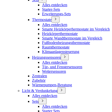
Alles entdecken
Starter-Sets
Erweiterungs-Sets
Thermostate
Alles entdecken
Smarte Heizkörperhermostate im Vergleich
Heizkörperthermostate
Smarte Wandthermostate im Vergleich
Fußbodenheizungsthermostate
Raumthermostate
Klimaanlagensteuerung
Heizungssensoren
Alles entdecken
Tür- und Fenstersensoren
Wettersensoren
Zentralen
Zubehör
Wärmepumpen-Beratung
Licht & Verdunkelung
Alles entdecken
Sets
Alles entdecken
Starter Sets