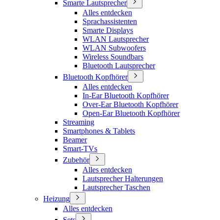
Smarte Lautsprecher
Alles entdecken
Sprachassistenten
Smarte Displays
WLAN Lautsprecher
WLAN Subwoofers
Wireless Soundbars
Bluetooth Lautsprecher
Bluetooth Kopfhörer
Alles entdecken
In-Ear Bluetooth Kopfhörer
Over-Ear Bluetooth Kopfhörer
Open-Ear Bluetooth Kopfhörer
Streaming
Smartphones & Tablets
Beamer
Smart-TVs
Zubehör
Alles entdecken
Lautsprecher Halterungen
Lautsprecher Taschen
Heizung
Alles entdecken
Sets