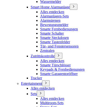
Wassermelder
Smart Home Alarmanlage
Alles entdecken
Alarmanlagen-Sets
Alarmsirenen
Bewegungsmelder
Smarte Fernbedienungen
Smarte Schalter
Smarte Steckdosen
Smarte Tastenfelder
Tür- und Fenstersensoren
Zentralen
Zutrittskontrolle
Alles entdecken
Smarte Türschlösser
Keypads & Fernbedienungen
Smarte Garagentoröffner
Tracker
Entertainment
Alles entdecken
Sets
Alles entdecken
Multiroom-Sets