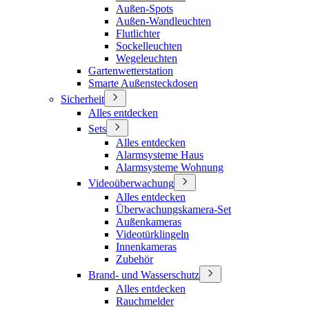
Außen-Spots
Außen-Wandleuchten
Flutlichter
Sockelleuchten
Wegeleuchten
Gartenwetterstation
Smarte Außensteckdosen
Sicherheit
Alles entdecken
Sets
Alles entdecken
Alarmsysteme Haus
Alarmsysteme Wohnung
Videoüberwachung
Alles entdecken
Überwachungskamera-Set
Außenkameras
Videotürklingeln
Innenkameras
Zubehör
Brand- und Wasserschutz
Alles entdecken
Rauchmelder