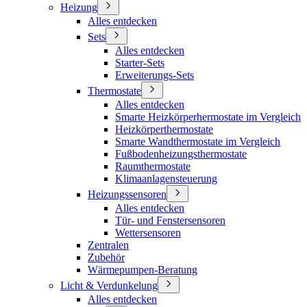
Heizung
Alles entdecken
Sets
Alles entdecken
Starter-Sets
Erweiterungs-Sets
Thermostate
Alles entdecken
Smarte Heizkörperhermostate im Vergleich
Heizkörperthermostate
Smarte Wandthermostate im Vergleich
Fußbodenheizungsthermostate
Raumthermostate
Klimaanlagensteuerung
Heizungssensoren
Alles entdecken
Tür- und Fenstersensoren
Wettersensoren
Zentralen
Zubehör
Wärmepumpen-Beratung
Licht & Verdunkelung
Alles entdecken