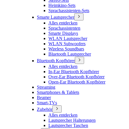
Stereo-Sets
Heimkino-Sets
Sprachassistenten-Sets
Smarte Lautsprecher
Alles entdecken
Sprachassistenten
Smarte Displays
WLAN Lautsprecher
WLAN Subwoofers
Wireless Soundbars
Bluetooth Lautsprecher
Bluetooth Kopfhörer
Alles entdecken
In-Ear Bluetooth Kopfhörer
Over-Ear Bluetooth Kopfhörer
Open-Ear Bluetooth Kopfhörer
Streaming
Smartphones & Tablets
Beamer
Smart-TVs
Zubehör
Alles entdecken
Lautsprecher Halterungen
Lautsprecher Taschen