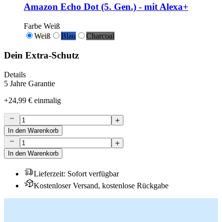
Amazon Echo Dot (5. Gen.) - mit Alexa+
Farbe
Weiß
Weiß
Blau
Charcoal
Dein Extra-Schutz
Details
5 Jahre Garantie
+
24,99 €
einmalig
In den Warenkorb
In den Warenkorb
Lieferzeit
:
Sofort verfügbar
Kostenloser Versand, kostenlose Rückgabe