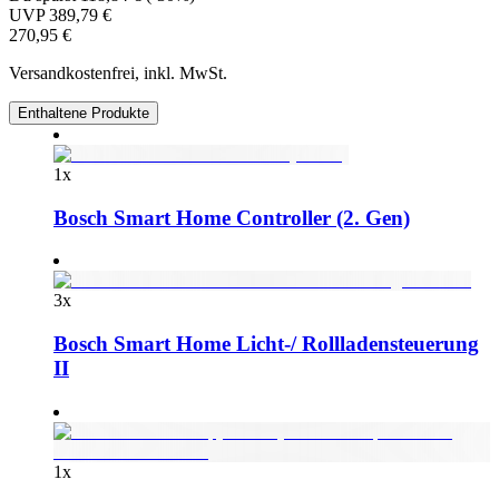
UVP
389,79 €
270,95 €
Versandkostenfrei, inkl. MwSt.
Enthaltene Produkte
1
x
Bosch Smart Home Controller (2. Gen)
3
x
Bosch Smart Home Licht-/ Rollladensteuerung
II
1
x