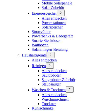
Mobile Solarpanele
Solar Zubehör
Energiespeicher
Alles entdecken
Powerstationen
Solarspeicher
Stromzähler
Powerbanks & Ladegeräte
Smarte Steckdosen
Wallboxen
Solaranlagen-Beratung
Haushaltsgeräte
Alles entdecken
Reinigen
Alles entdecken
Saugroboter
Saugroboter-Zubehör
Staubsauger
Waschen & Trocknen
Alles entdecken
Waschmaschinen
Trockner
Kühlschränke