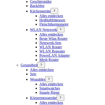
Geschirrspüler
Backöfen
Küchengeräte
Alles entdecken
Heißluftfritteusen
Fleischthermometer
WLAN Netzwerk
Alles entdecken
Beste Wlan Router
Netzwerk-Sets
WLAN Router
WLAN Repeater
PowerLAN Adapter
Mesh Router
Gesundheit
Alles entdecken
Sets
Wearables
Alles entdecken
Smartwatches
Smarte Ringe
Körpermessgeräte
Alles entdecken