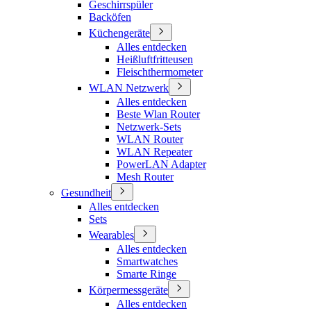
Geschirrspüler
Backöfen
Küchengeräte
Alles entdecken
Heißluftfritteusen
Fleischthermometer
WLAN Netzwerk
Alles entdecken
Beste Wlan Router
Netzwerk-Sets
WLAN Router
WLAN Repeater
PowerLAN Adapter
Mesh Router
Gesundheit
Alles entdecken
Sets
Wearables
Alles entdecken
Smartwatches
Smarte Ringe
Körpermessgeräte
Alles entdecken