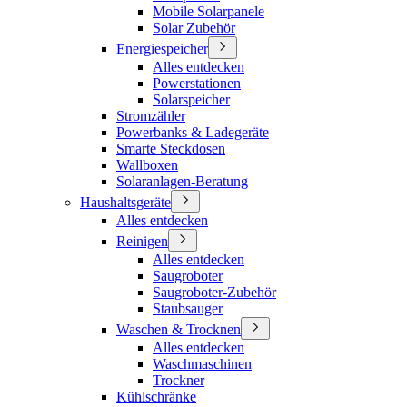
Mobile Solarpanele
Solar Zubehör
Energiespeicher
Alles entdecken
Powerstationen
Solarspeicher
Stromzähler
Powerbanks & Ladegeräte
Smarte Steckdosen
Wallboxen
Solaranlagen-Beratung
Haushaltsgeräte
Alles entdecken
Reinigen
Alles entdecken
Saugroboter
Saugroboter-Zubehör
Staubsauger
Waschen & Trocknen
Alles entdecken
Waschmaschinen
Trockner
Kühlschränke