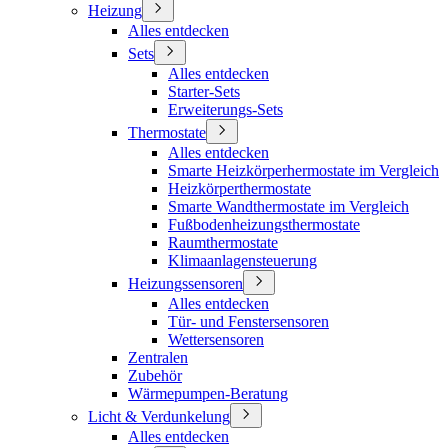
Heizung
Alles entdecken
Sets
Alles entdecken
Starter-Sets
Erweiterungs-Sets
Thermostate
Alles entdecken
Smarte Heizkörperhermostate im Vergleich
Heizkörperthermostate
Smarte Wandthermostate im Vergleich
Fußbodenheizungsthermostate
Raumthermostate
Klimaanlagensteuerung
Heizungssensoren
Alles entdecken
Tür- und Fenstersensoren
Wettersensoren
Zentralen
Zubehör
Wärmepumpen-Beratung
Licht & Verdunkelung
Alles entdecken