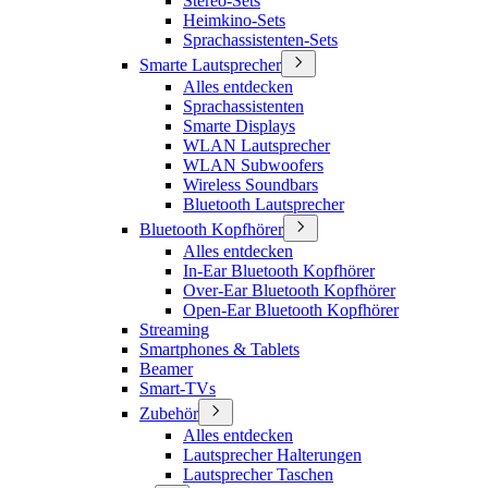
Stereo-Sets
Heimkino-Sets
Sprachassistenten-Sets
Smarte Lautsprecher
Alles entdecken
Sprachassistenten
Smarte Displays
WLAN Lautsprecher
WLAN Subwoofers
Wireless Soundbars
Bluetooth Lautsprecher
Bluetooth Kopfhörer
Alles entdecken
In-Ear Bluetooth Kopfhörer
Over-Ear Bluetooth Kopfhörer
Open-Ear Bluetooth Kopfhörer
Streaming
Smartphones & Tablets
Beamer
Smart-TVs
Zubehör
Alles entdecken
Lautsprecher Halterungen
Lautsprecher Taschen