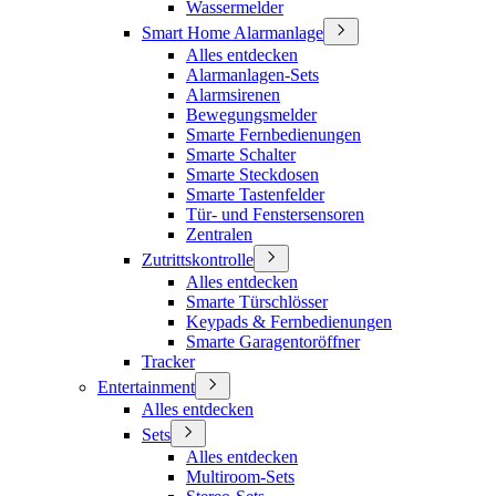
Wassermelder
Smart Home Alarmanlage
Alles entdecken
Alarmanlagen-Sets
Alarmsirenen
Bewegungsmelder
Smarte Fernbedienungen
Smarte Schalter
Smarte Steckdosen
Smarte Tastenfelder
Tür- und Fenstersensoren
Zentralen
Zutrittskontrolle
Alles entdecken
Smarte Türschlösser
Keypads & Fernbedienungen
Smarte Garagentoröffner
Tracker
Entertainment
Alles entdecken
Sets
Alles entdecken
Multiroom-Sets