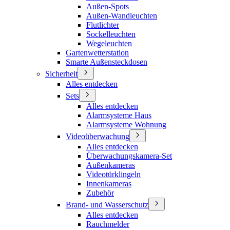
Außen-Spots
Außen-Wandleuchten
Flutlichter
Sockelleuchten
Wegeleuchten
Gartenwetterstation
Smarte Außensteckdosen
Sicherheit
Alles entdecken
Sets
Alles entdecken
Alarmsysteme Haus
Alarmsysteme Wohnung
Videoüberwachung
Alles entdecken
Überwachungskamera-Set
Außenkameras
Videotürklingeln
Innenkameras
Zubehör
Brand- und Wasserschutz
Alles entdecken
Rauchmelder