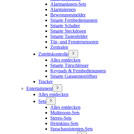
Alarmanlagen-Sets
Alarmsirenen
Bewegungsmelder
Smarte Fernbedienungen
Smarte Schalter
Smarte Steckdosen
Smarte Tastenfelder
Tür- und Fenstersensoren
Zentralen
Zutrittskontrolle
Alles entdecken
Smarte Türschlösser
Keypads & Fernbedienungen
Smarte Garagentoröffner
Tracker
Entertainment
Alles entdecken
Sets
Alles entdecken
Multiroom-Sets
Stereo-Sets
Heimkino-Sets
Sprachassistenten-Sets