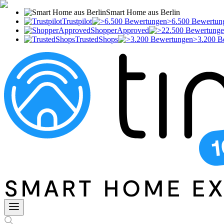
Smart Home aus Berlin
Trustpilot
>6.500 Bewertun
ShopperApproved
TrustedShops
>3.200 B