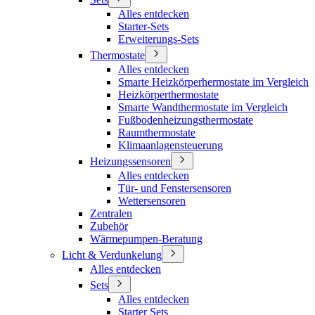
Alles entdecken
Starter-Sets
Erweiterungs-Sets
Thermostate
Alles entdecken
Smarte Heizkörperhermostate im Vergleich
Heizkörperthermostate
Smarte Wandthermostate im Vergleich
Fußbodenheizungsthermostate
Raumthermostate
Klimaanlagensteuerung
Heizungssensoren
Alles entdecken
Tür- und Fenstersensoren
Wettersensoren
Zentralen
Zubehör
Wärmepumpen-Beratung
Licht & Verdunkelung
Alles entdecken
Sets
Alles entdecken
Starter Sets