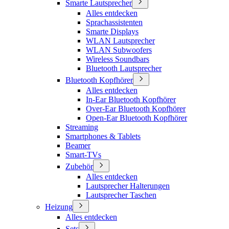
Smarte Lautsprecher
Alles entdecken
Sprachassistenten
Smarte Displays
WLAN Lautsprecher
WLAN Subwoofers
Wireless Soundbars
Bluetooth Lautsprecher
Bluetooth Kopfhörer
Alles entdecken
In-Ear Bluetooth Kopfhörer
Over-Ear Bluetooth Kopfhörer
Open-Ear Bluetooth Kopfhörer
Streaming
Smartphones & Tablets
Beamer
Smart-TVs
Zubehör
Alles entdecken
Lautsprecher Halterungen
Lautsprecher Taschen
Heizung
Alles entdecken
Sets