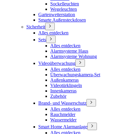
Sockelleuchten
Wegeleuchten
Gartenwetterstation
Smarte Außensteckdosen
Sicherheit
Alles entdecken
Sets
Alles entdecken
Alarmsysteme Haus
Alarmsysteme Wohnung
Videoüberwachung
Alles entdecken
Überwachungskamera-Set
Außenkameras
Videotürklingeln
Innenkameras
Zubehör
Brand- und Wasserschutz
Alles entdecken
Rauchmelder
Wassermelder
Smart Home Alarmanlage
Alles entdecken