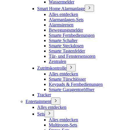
Wassermelder
Smart Home Alarmanlage
Alles entdecken
Alarmanlagen-Sets
Alarmsirenen
Bewegungsmelder
Smarte Fernbedienungen
Smarte Schalter
Smarte Steckdosen
Smarte Tastenfelder
Tür- und Fenstersensoren
Zentralen
Zutrittskontrolle
Alles entdecken
Smarte Türschlösser
Keypads & Fernbedienungen
Smarte Garagentoröffner
Tracker
Entertainment
Alles entdecken
Sets
Alles entdecken
Multiroom-Sets