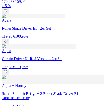
176,97 €
159,95 €
-15 %
Aqara
Roller Shade Driver E1 - 2er-Set
119,98 €
100,95 €
Aqara
Curtain Driver E1 Rod Version - 2er-Set
199,98 €
179,95 €
Aqara + Homey
Starter Set - mit Bridge + 2 Roller Shade Driver E1 -
Jalousiensteuerung
188,98 €
166,95 €