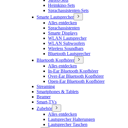
Stereo-Sets
Heimkino-Sets
Sprachassistenten-Sets
Smarte Lautsprecher
Alles entdecken
Sprachassistenten
Smarte Displays
WLAN Lautsprecher
WLAN Subwoofers
Wireless Soundbars
Bluetooth Lautsprecher
Bluetooth Kopfhörer
Alles entdecken
In-Ear Bluetooth Kopfhörer
Over-Ear Bluetooth Kopfhörer
Open-Ear Bluetooth Kopfhörer
Streaming
Smartphones & Tablets
Beamer
Smart-TVs
Zubehör
Alles entdecken
Lautsprecher Halterungen
Lautsprecher Taschen