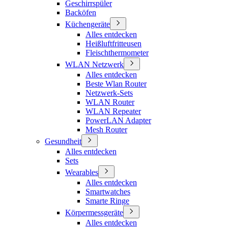
Geschirrspüler
Backöfen
Küchengeräte
Alles entdecken
Heißluftfritteusen
Fleischthermometer
WLAN Netzwerk
Alles entdecken
Beste Wlan Router
Netzwerk-Sets
WLAN Router
WLAN Repeater
PowerLAN Adapter
Mesh Router
Gesundheit
Alles entdecken
Sets
Wearables
Alles entdecken
Smartwatches
Smarte Ringe
Körpermessgeräte
Alles entdecken