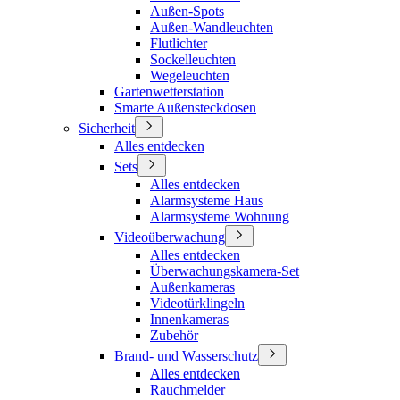
Außen-Spots
Außen-Wandleuchten
Flutlichter
Sockelleuchten
Wegeleuchten
Gartenwetterstation
Smarte Außensteckdosen
Sicherheit
Alles entdecken
Sets
Alles entdecken
Alarmsysteme Haus
Alarmsysteme Wohnung
Videoüberwachung
Alles entdecken
Überwachungskamera-Set
Außenkameras
Videotürklingeln
Innenkameras
Zubehör
Brand- und Wasserschutz
Alles entdecken
Rauchmelder