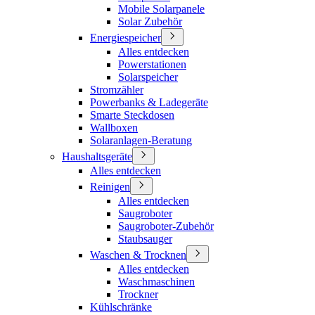
Mobile Solarpanele
Solar Zubehör
Energiespeicher
Alles entdecken
Powerstationen
Solarspeicher
Stromzähler
Powerbanks & Ladegeräte
Smarte Steckdosen
Wallboxen
Solaranlagen-Beratung
Haushaltsgeräte
Alles entdecken
Reinigen
Alles entdecken
Saugroboter
Saugroboter-Zubehör
Staubsauger
Waschen & Trocknen
Alles entdecken
Waschmaschinen
Trockner
Kühlschränke