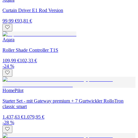
Curtain Driver E1 Rod Version
99,99 €
93,81 €
Aqara
Roller Shade Controller T1S
109,99 €
102,33 €
-24 %
HomePilot
Starter Set - mit Gateway premium + 7 Gurtwickler RolloTron
classic smart
1.437,63 €
1.079,95 €
-28 %