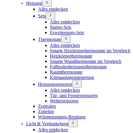
Heizung
Alles entdecken
Sets
Alles entdecken
Starter-Sets
Erweiterungs-Sets
Thermostate
Alles entdecken
Smarte Heizkörperhermostate im Vergleich
Heizkörperthermostate
Smarte Wandthermostate im Vergleich
Fußbodenheizungsthermostate
Raumthermostate
Klimaanlagensteuerung
Heizungssensoren
Alles entdecken
Tür- und Fenstersensoren
Wettersensoren
Zentralen
Zubehör
Wärmepumpen-Beratung
Licht & Verdunkelung
Alles entdecken