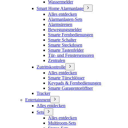
Wassermelder
Smart Home Alarmanlage
Alles entdecken
Alarmanlagen-Sets
Alarmsirenen
Bewegungsmelder
Smarte Fernbedienungen
Smarte Schalter
Smarte Steckdosen
Smarte Tastenfelder
Tür- und Fenstersensoren
Zentralen
Zutrittskontrolle
Alles entdecken
Smarte Türschlösser
Keypads & Fernbedienungen
Smarte Garagentoröffner
Tracker
Entertainment
Alles entdecken
Sets
Alles entdecken
Multiroom-Sets