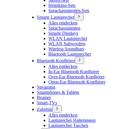
Stereo-Sets
Heimkino-Sets
Sprachassistenten-Sets
Smarte Lautsprecher
Alles entdecken
Sprachassistenten
Smarte Displays
WLAN Lautsprecher
WLAN Subwoofers
Wireless Soundbars
Bluetooth Lautsprecher
Bluetooth Kopfhörer
Alles entdecken
In-Ear Bluetooth Kopfhörer
Over-Ear Bluetooth Kopfhörer
Open-Ear Bluetooth Kopfhörer
Streaming
Smartphones & Tablets
Beamer
Smart-TVs
Zubehör
Alles entdecken
Lautsprecher Halterungen
Lautsprecher Taschen