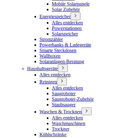
Mobile Solarpanele
Solar Zubehör
Energiespeicher
Alles entdecken
Powerstationen
Solarspeicher
Stromzähler
Powerbanks & Ladegeräte
Smarte Steckdosen
Wallboxen
Solaranlagen-Beratung
Haushaltsgeräte
Alles entdecken
Reinigen
Alles entdecken
Saugroboter
Saugroboter-Zubehör
Staubsauger
Waschen & Trocknen
Alles entdecken
Waschmaschinen
Trockner
Kühlschränke