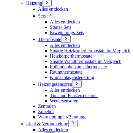
Heizung
Alles entdecken
Sets
Alles entdecken
Starter-Sets
Erweiterungs-Sets
Thermostate
Alles entdecken
Smarte Heizkörperhermostate im Vergleich
Heizkörperthermostate
Smarte Wandthermostate im Vergleich
Fußbodenheizungsthermostate
Raumthermostate
Klimaanlagensteuerung
Heizungssensoren
Alles entdecken
Tür- und Fenstersensoren
Wettersensoren
Zentralen
Zubehör
Wärmepumpen-Beratung
Licht & Verdunkelung
Alles entdecken