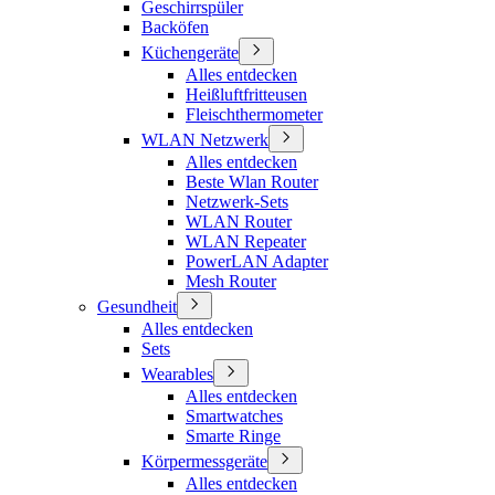
Geschirrspüler
Backöfen
Küchengeräte
Alles entdecken
Heißluftfritteusen
Fleischthermometer
WLAN Netzwerk
Alles entdecken
Beste Wlan Router
Netzwerk-Sets
WLAN Router
WLAN Repeater
PowerLAN Adapter
Mesh Router
Gesundheit
Alles entdecken
Sets
Wearables
Alles entdecken
Smartwatches
Smarte Ringe
Körpermessgeräte
Alles entdecken