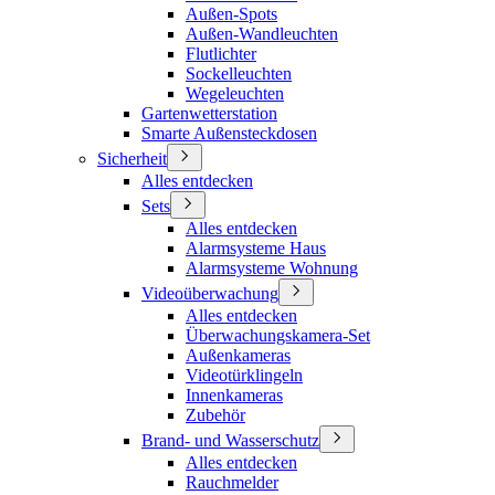
Außen-Spots
Außen-Wandleuchten
Flutlichter
Sockelleuchten
Wegeleuchten
Gartenwetterstation
Smarte Außensteckdosen
Sicherheit
Alles entdecken
Sets
Alles entdecken
Alarmsysteme Haus
Alarmsysteme Wohnung
Videoüberwachung
Alles entdecken
Überwachungskamera-Set
Außenkameras
Videotürklingeln
Innenkameras
Zubehör
Brand- und Wasserschutz
Alles entdecken
Rauchmelder