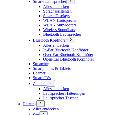
Smarte Lautsprecher
Alles entdecken
Sprachassistenten
Smarte Displays
WLAN Lautsprecher
WLAN Subwoofers
Wireless Soundbars
Bluetooth Lautsprecher
Bluetooth Kopfhörer
Alles entdecken
In-Ear Bluetooth Kopfhörer
Over-Ear Bluetooth Kopfhörer
Open-Ear Bluetooth Kopfhörer
Streaming
Smartphones & Tablets
Beamer
Smart-TVs
Zubehör
Alles entdecken
Lautsprecher Halterungen
Lautsprecher Taschen
Heizung
Alles entdecken
Sets