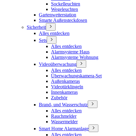
Sockelleuchten
Wegeleuchten
Gartenwetterstation
Smarte Außensteckdosen
Sicherheit
Alles entdecken
Sets
Alles entdecken
Alarmsysteme Haus
Alarmsysteme Wohnung
Videoüberwachung
Alles entdecken
Überwachungskamera-Set
Außenkameras
Videotürklingeln
Innenkameras
Zubehör
Brand- und Wasserschutz
Alles entdecken
Rauchmelder
Wassermelder
Smart Home Alarmanlage
Alles entdecken