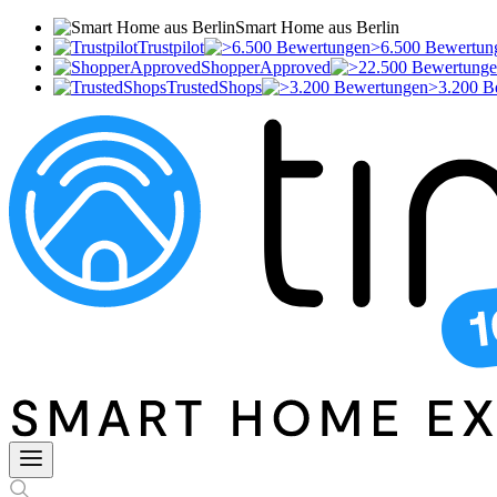
Smart Home aus Berlin
Trustpilot
>6.500 Bewertun
ShopperApproved
TrustedShops
>3.200 B