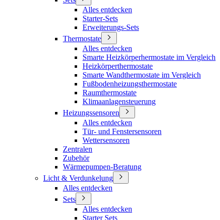
Alles entdecken
Starter-Sets
Erweiterungs-Sets
Thermostate
Alles entdecken
Smarte Heizkörperhermostate im Vergleich
Heizkörperthermostate
Smarte Wandthermostate im Vergleich
Fußbodenheizungsthermostate
Raumthermostate
Klimaanlagensteuerung
Heizungssensoren
Alles entdecken
Tür- und Fenstersensoren
Wettersensoren
Zentralen
Zubehör
Wärmepumpen-Beratung
Licht & Verdunkelung
Alles entdecken
Sets
Alles entdecken
Starter Sets