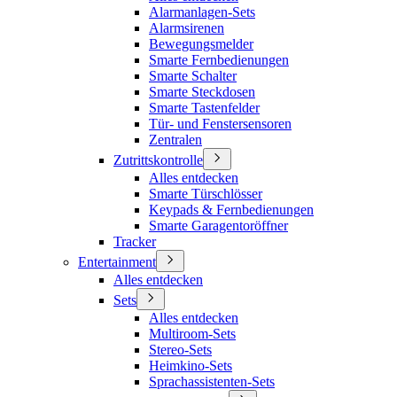
Alarmanlagen-Sets
Alarmsirenen
Bewegungsmelder
Smarte Fernbedienungen
Smarte Schalter
Smarte Steckdosen
Smarte Tastenfelder
Tür- und Fenstersensoren
Zentralen
Zutrittskontrolle
Alles entdecken
Smarte Türschlösser
Keypads & Fernbedienungen
Smarte Garagentoröffner
Tracker
Entertainment
Alles entdecken
Sets
Alles entdecken
Multiroom-Sets
Stereo-Sets
Heimkino-Sets
Sprachassistenten-Sets