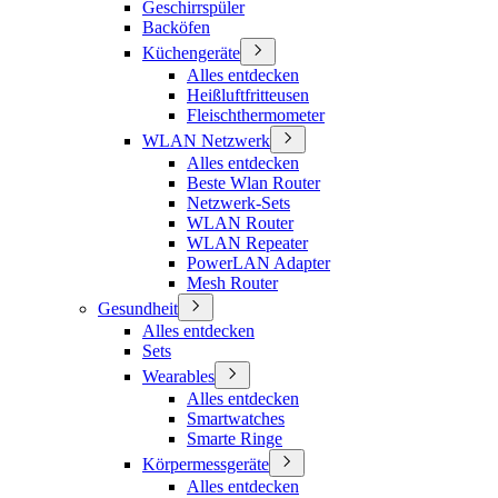
Geschirrspüler
Backöfen
Küchengeräte
Alles entdecken
Heißluftfritteusen
Fleischthermometer
WLAN Netzwerk
Alles entdecken
Beste Wlan Router
Netzwerk-Sets
WLAN Router
WLAN Repeater
PowerLAN Adapter
Mesh Router
Gesundheit
Alles entdecken
Sets
Wearables
Alles entdecken
Smartwatches
Smarte Ringe
Körpermessgeräte
Alles entdecken