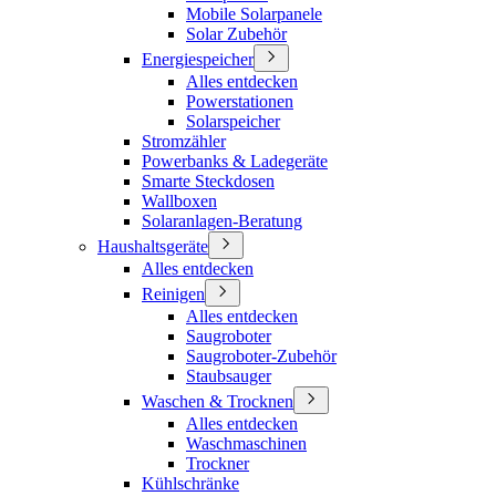
Mobile Solarpanele
Solar Zubehör
Energiespeicher
Alles entdecken
Powerstationen
Solarspeicher
Stromzähler
Powerbanks & Ladegeräte
Smarte Steckdosen
Wallboxen
Solaranlagen-Beratung
Haushaltsgeräte
Alles entdecken
Reinigen
Alles entdecken
Saugroboter
Saugroboter-Zubehör
Staubsauger
Waschen & Trocknen
Alles entdecken
Waschmaschinen
Trockner
Kühlschränke