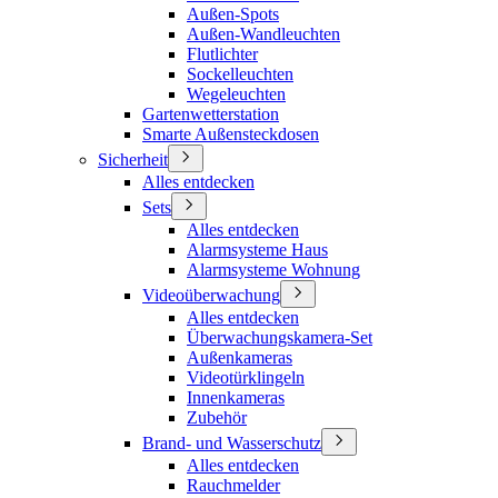
Außen-Spots
Außen-Wandleuchten
Flutlichter
Sockelleuchten
Wegeleuchten
Gartenwetterstation
Smarte Außensteckdosen
Sicherheit
Alles entdecken
Sets
Alles entdecken
Alarmsysteme Haus
Alarmsysteme Wohnung
Videoüberwachung
Alles entdecken
Überwachungskamera-Set
Außenkameras
Videotürklingeln
Innenkameras
Zubehör
Brand- und Wasserschutz
Alles entdecken
Rauchmelder