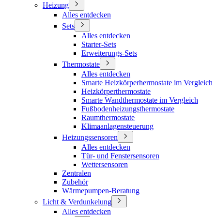
Heizung
Alles entdecken
Sets
Alles entdecken
Starter-Sets
Erweiterungs-Sets
Thermostate
Alles entdecken
Smarte Heizkörperhermostate im Vergleich
Heizkörperthermostate
Smarte Wandthermostate im Vergleich
Fußbodenheizungsthermostate
Raumthermostate
Klimaanlagensteuerung
Heizungssensoren
Alles entdecken
Tür- und Fenstersensoren
Wettersensoren
Zentralen
Zubehör
Wärmepumpen-Beratung
Licht & Verdunkelung
Alles entdecken