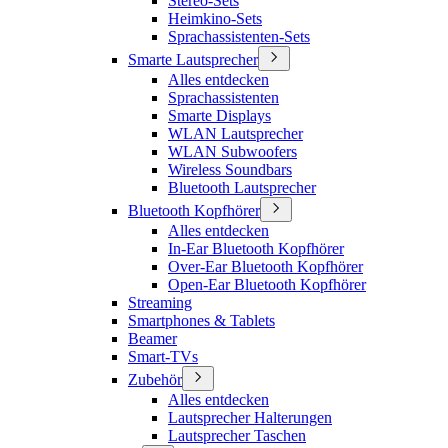
Stereo-Sets
Heimkino-Sets
Sprachassistenten-Sets
Smarte Lautsprecher
Alles entdecken
Sprachassistenten
Smarte Displays
WLAN Lautsprecher
WLAN Subwoofers
Wireless Soundbars
Bluetooth Lautsprecher
Bluetooth Kopfhörer
Alles entdecken
In-Ear Bluetooth Kopfhörer
Over-Ear Bluetooth Kopfhörer
Open-Ear Bluetooth Kopfhörer
Streaming
Smartphones & Tablets
Beamer
Smart-TVs
Zubehör
Alles entdecken
Lautsprecher Halterungen
Lautsprecher Taschen