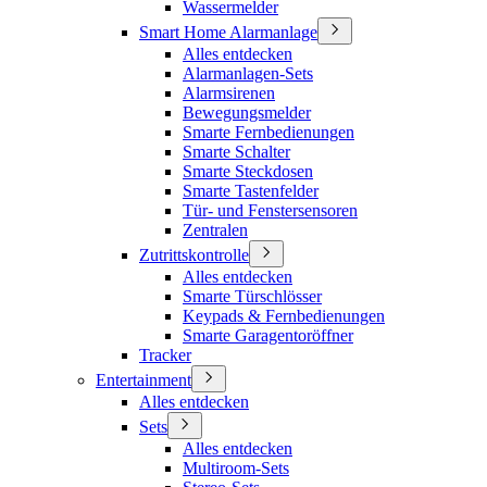
Wassermelder
Smart Home Alarmanlage
Alles entdecken
Alarmanlagen-Sets
Alarmsirenen
Bewegungsmelder
Smarte Fernbedienungen
Smarte Schalter
Smarte Steckdosen
Smarte Tastenfelder
Tür- und Fenstersensoren
Zentralen
Zutrittskontrolle
Alles entdecken
Smarte Türschlösser
Keypads & Fernbedienungen
Smarte Garagentoröffner
Tracker
Entertainment
Alles entdecken
Sets
Alles entdecken
Multiroom-Sets