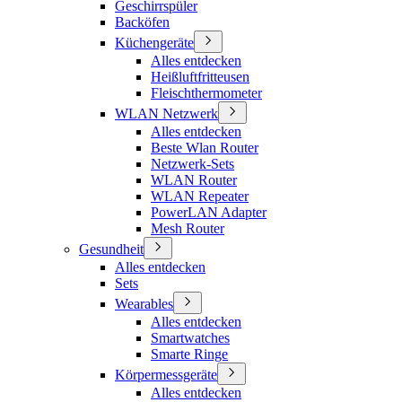
Geschirrspüler
Backöfen
Küchengeräte
Alles entdecken
Heißluftfritteusen
Fleischthermometer
WLAN Netzwerk
Alles entdecken
Beste Wlan Router
Netzwerk-Sets
WLAN Router
WLAN Repeater
PowerLAN Adapter
Mesh Router
Gesundheit
Alles entdecken
Sets
Wearables
Alles entdecken
Smartwatches
Smarte Ringe
Körpermessgeräte
Alles entdecken