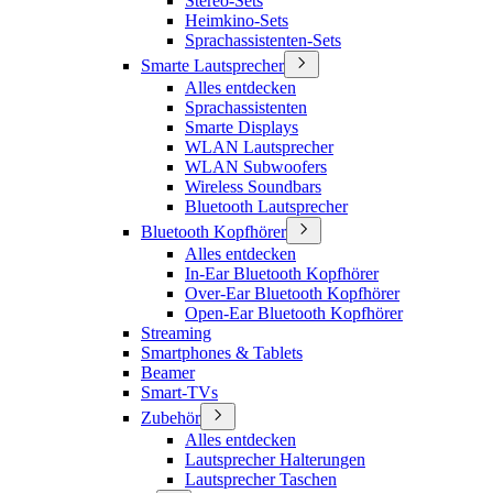
Stereo-Sets
Heimkino-Sets
Sprachassistenten-Sets
Smarte Lautsprecher
Alles entdecken
Sprachassistenten
Smarte Displays
WLAN Lautsprecher
WLAN Subwoofers
Wireless Soundbars
Bluetooth Lautsprecher
Bluetooth Kopfhörer
Alles entdecken
In-Ear Bluetooth Kopfhörer
Over-Ear Bluetooth Kopfhörer
Open-Ear Bluetooth Kopfhörer
Streaming
Smartphones & Tablets
Beamer
Smart-TVs
Zubehör
Alles entdecken
Lautsprecher Halterungen
Lautsprecher Taschen