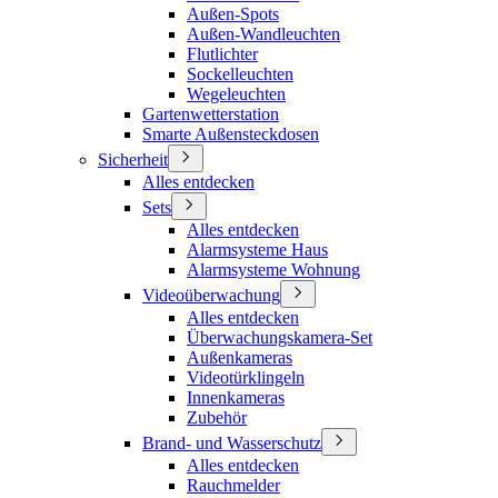
Außen-Spots
Außen-Wandleuchten
Flutlichter
Sockelleuchten
Wegeleuchten
Gartenwetterstation
Smarte Außensteckdosen
Sicherheit
Alles entdecken
Sets
Alles entdecken
Alarmsysteme Haus
Alarmsysteme Wohnung
Videoüberwachung
Alles entdecken
Überwachungskamera-Set
Außenkameras
Videotürklingeln
Innenkameras
Zubehör
Brand- und Wasserschutz
Alles entdecken
Rauchmelder