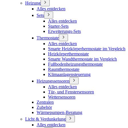
Heizung
Alles entdecken
Sets
Alles entdecken
Starter-Sets
Erweiterungs-Sets
Thermostate
Alles entdecken
Smarte Heizkörperhermostate im Vergleich
Heizkörperthermostate
Smarte Wandthermostate im Vergleich
Fußbodenheizungsthermostate
Raumthermostate
Klimaanlagensteuerung
Heizungssensoren
Alles entdecken
Tür- und Fenstersensoren
Wettersensoren
Zentralen
Zubehör
Wärmepumpen-Beratung
Licht & Verdunkelung
Alles entdecken