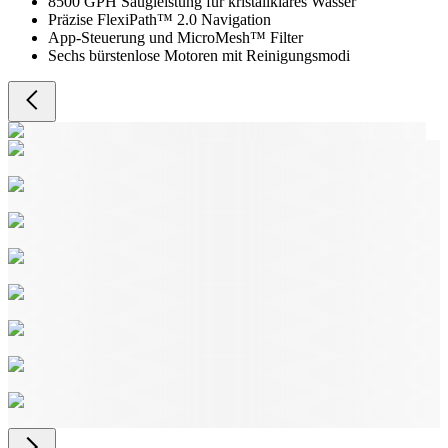
8500 GPH Saugleistung für kristallklares Wasser
Präzise FlexiPath™ 2.0 Navigation
App-Steuerung und MicroMesh™ Filter
Sechs bürstenlose Motoren mit Reinigungsmodi