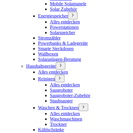
Mobile Solarpanele
Solar Zubehör
Energiespeicher
Alles entdecken
Powerstationen
Solarspeicher
Stromzähler
Powerbanks & Ladegeräte
Smarte Steckdosen
Wallboxen
Solaranlagen-Beratung
Haushaltsgeräte
Alles entdecken
Reinigen
Alles entdecken
Saugroboter
Saugroboter-Zubehör
Staubsauger
Waschen & Trocknen
Alles entdecken
Waschmaschinen
Trockner
Kühlschränke