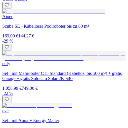
Aiper
Scuba SE - Kabelloser Poolroboter bis zu 80 m²
169,00 €
144,27 €
-29 %
eufy
Set - mit Mähroboter C15 Standard (Kabellos, bis 500 m²) + gratis
Garage + gratis Solocam Solar 2K S40
1.058,99 €
749,00 €
-22 %
eve
Set - mit Aqua + Energy Matter