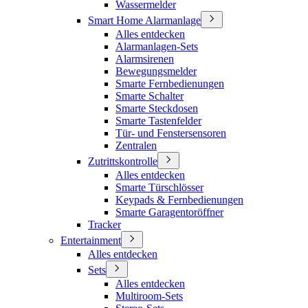
Wassermelder
Smart Home Alarmanlage
Alles entdecken
Alarmanlagen-Sets
Alarmsirenen
Bewegungsmelder
Smarte Fernbedienungen
Smarte Schalter
Smarte Steckdosen
Smarte Tastenfelder
Tür- und Fenstersensoren
Zentralen
Zutrittskontrolle
Alles entdecken
Smarte Türschlösser
Keypads & Fernbedienungen
Smarte Garagentoröffner
Tracker
Entertainment
Alles entdecken
Sets
Alles entdecken
Multiroom-Sets