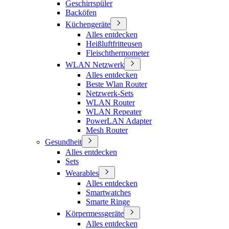
Geschirrspüler
Backöfen
Küchengeräte
Alles entdecken
Heißluftfritteusen
Fleischthermometer
WLAN Netzwerk
Alles entdecken
Beste Wlan Router
Netzwerk-Sets
WLAN Router
WLAN Repeater
PowerLAN Adapter
Mesh Router
Gesundheit
Alles entdecken
Sets
Wearables
Alles entdecken
Smartwatches
Smarte Ringe
Körpermessgeräte
Alles entdecken