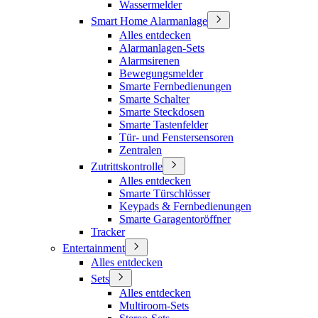
Wassermelder
Smart Home Alarmanlage
Alles entdecken
Alarmanlagen-Sets
Alarmsirenen
Bewegungsmelder
Smarte Fernbedienungen
Smarte Schalter
Smarte Steckdosen
Smarte Tastenfelder
Tür- und Fenstersensoren
Zentralen
Zutrittskontrolle
Alles entdecken
Smarte Türschlösser
Keypads & Fernbedienungen
Smarte Garagentoröffner
Tracker
Entertainment
Alles entdecken
Sets
Alles entdecken
Multiroom-Sets