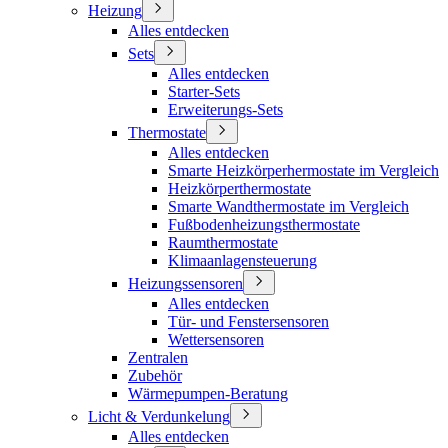
Heizung
Alles entdecken
Sets
Alles entdecken
Starter-Sets
Erweiterungs-Sets
Thermostate
Alles entdecken
Smarte Heizkörperhermostate im Vergleich
Heizkörperthermostate
Smarte Wandthermostate im Vergleich
Fußbodenheizungsthermostate
Raumthermostate
Klimaanlagensteuerung
Heizungssensoren
Alles entdecken
Tür- und Fenstersensoren
Wettersensoren
Zentralen
Zubehör
Wärmepumpen-Beratung
Licht & Verdunkelung
Alles entdecken