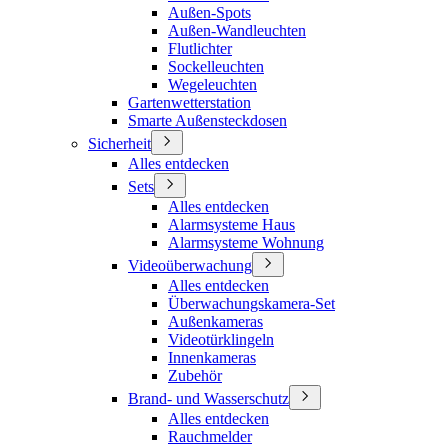
Außen-Spots
Außen-Wandleuchten
Flutlichter
Sockelleuchten
Wegeleuchten
Gartenwetterstation
Smarte Außensteckdosen
Sicherheit
Alles entdecken
Sets
Alles entdecken
Alarmsysteme Haus
Alarmsysteme Wohnung
Videoüberwachung
Alles entdecken
Überwachungskamera-Set
Außenkameras
Videotürklingeln
Innenkameras
Zubehör
Brand- und Wasserschutz
Alles entdecken
Rauchmelder