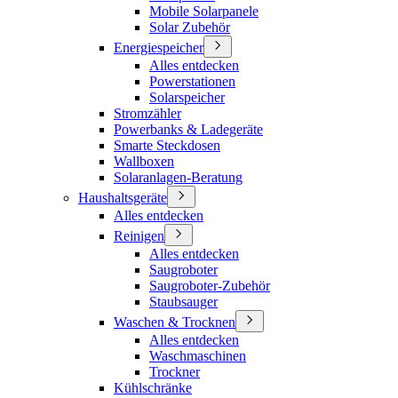
Mobile Solarpanele
Solar Zubehör
Energiespeicher
Alles entdecken
Powerstationen
Solarspeicher
Stromzähler
Powerbanks & Ladegeräte
Smarte Steckdosen
Wallboxen
Solaranlagen-Beratung
Haushaltsgeräte
Alles entdecken
Reinigen
Alles entdecken
Saugroboter
Saugroboter-Zubehör
Staubsauger
Waschen & Trocknen
Alles entdecken
Waschmaschinen
Trockner
Kühlschränke