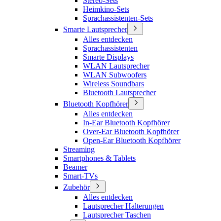
Stereo-Sets
Heimkino-Sets
Sprachassistenten-Sets
Smarte Lautsprecher
Alles entdecken
Sprachassistenten
Smarte Displays
WLAN Lautsprecher
WLAN Subwoofers
Wireless Soundbars
Bluetooth Lautsprecher
Bluetooth Kopfhörer
Alles entdecken
In-Ear Bluetooth Kopfhörer
Over-Ear Bluetooth Kopfhörer
Open-Ear Bluetooth Kopfhörer
Streaming
Smartphones & Tablets
Beamer
Smart-TVs
Zubehör
Alles entdecken
Lautsprecher Halterungen
Lautsprecher Taschen