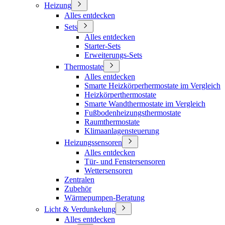
Heizung
Alles entdecken
Sets
Alles entdecken
Starter-Sets
Erweiterungs-Sets
Thermostate
Alles entdecken
Smarte Heizkörperhermostate im Vergleich
Heizkörperthermostate
Smarte Wandthermostate im Vergleich
Fußbodenheizungsthermostate
Raumthermostate
Klimaanlagensteuerung
Heizungssensoren
Alles entdecken
Tür- und Fenstersensoren
Wettersensoren
Zentralen
Zubehör
Wärmepumpen-Beratung
Licht & Verdunkelung
Alles entdecken