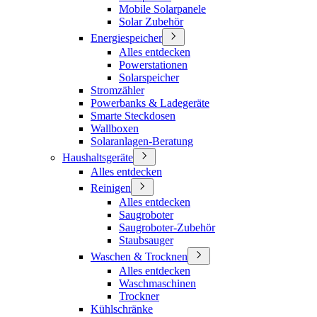
Mobile Solarpanele
Solar Zubehör
Energiespeicher
Alles entdecken
Powerstationen
Solarspeicher
Stromzähler
Powerbanks & Ladegeräte
Smarte Steckdosen
Wallboxen
Solaranlagen-Beratung
Haushaltsgeräte
Alles entdecken
Reinigen
Alles entdecken
Saugroboter
Saugroboter-Zubehör
Staubsauger
Waschen & Trocknen
Alles entdecken
Waschmaschinen
Trockner
Kühlschränke