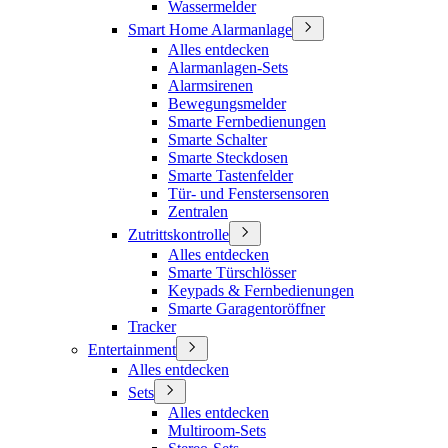
Wassermelder
Smart Home Alarmanlage
Alles entdecken
Alarmanlagen-Sets
Alarmsirenen
Bewegungsmelder
Smarte Fernbedienungen
Smarte Schalter
Smarte Steckdosen
Smarte Tastenfelder
Tür- und Fenstersensoren
Zentralen
Zutrittskontrolle
Alles entdecken
Smarte Türschlösser
Keypads & Fernbedienungen
Smarte Garagentoröffner
Tracker
Entertainment
Alles entdecken
Sets
Alles entdecken
Multiroom-Sets