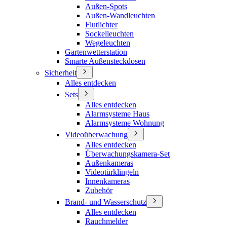
Außen-Spots
Außen-Wandleuchten
Flutlichter
Sockelleuchten
Wegeleuchten
Gartenwetterstation
Smarte Außensteckdosen
Sicherheit
Alles entdecken
Sets
Alles entdecken
Alarmsysteme Haus
Alarmsysteme Wohnung
Videoüberwachung
Alles entdecken
Überwachungskamera-Set
Außenkameras
Videotürklingeln
Innenkameras
Zubehör
Brand- und Wasserschutz
Alles entdecken
Rauchmelder