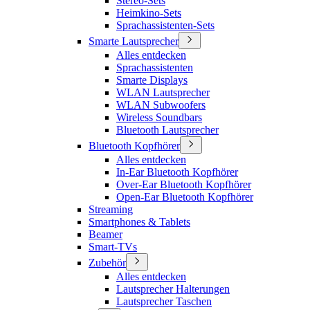
Stereo-Sets
Heimkino-Sets
Sprachassistenten-Sets
Smarte Lautsprecher
Alles entdecken
Sprachassistenten
Smarte Displays
WLAN Lautsprecher
WLAN Subwoofers
Wireless Soundbars
Bluetooth Lautsprecher
Bluetooth Kopfhörer
Alles entdecken
In-Ear Bluetooth Kopfhörer
Over-Ear Bluetooth Kopfhörer
Open-Ear Bluetooth Kopfhörer
Streaming
Smartphones & Tablets
Beamer
Smart-TVs
Zubehör
Alles entdecken
Lautsprecher Halterungen
Lautsprecher Taschen