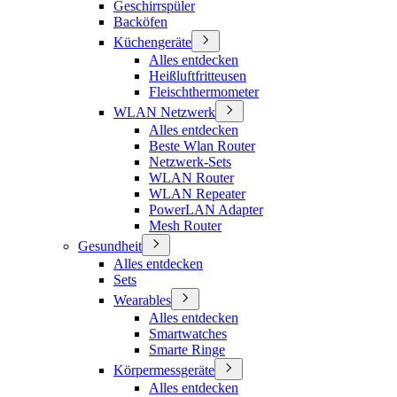
Geschirrspüler
Backöfen
Küchengeräte
Alles entdecken
Heißluftfritteusen
Fleischthermometer
WLAN Netzwerk
Alles entdecken
Beste Wlan Router
Netzwerk-Sets
WLAN Router
WLAN Repeater
PowerLAN Adapter
Mesh Router
Gesundheit
Alles entdecken
Sets
Wearables
Alles entdecken
Smartwatches
Smarte Ringe
Körpermessgeräte
Alles entdecken