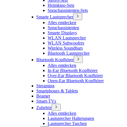
Stereo-Sets
Heimkino-Sets
Sprachassistenten-Sets
Smarte Lautsprecher
Alles entdecken
Sprachassistenten
Smarte Displays
WLAN Lautsprecher
WLAN Subwoofers
Wireless Soundbars
Bluetooth Lautsprecher
Bluetooth Kopfhörer
Alles entdecken
In-Ear Bluetooth Kopfhörer
Over-Ear Bluetooth Kopfhörer
Open-Ear Bluetooth Kopfhörer
Streaming
Smartphones & Tablets
Beamer
Smart-TVs
Zubehör
Alles entdecken
Lautsprecher Halterungen
Lautsprecher Taschen