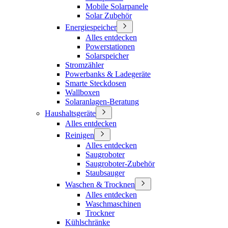
Mobile Solarpanele
Solar Zubehör
Energiespeicher
Alles entdecken
Powerstationen
Solarspeicher
Stromzähler
Powerbanks & Ladegeräte
Smarte Steckdosen
Wallboxen
Solaranlagen-Beratung
Haushaltsgeräte
Alles entdecken
Reinigen
Alles entdecken
Saugroboter
Saugroboter-Zubehör
Staubsauger
Waschen & Trocknen
Alles entdecken
Waschmaschinen
Trockner
Kühlschränke