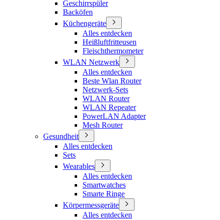
Geschirrspüler
Backöfen
Küchengeräte
Alles entdecken
Heißluftfritteusen
Fleischthermometer
WLAN Netzwerk
Alles entdecken
Beste Wlan Router
Netzwerk-Sets
WLAN Router
WLAN Repeater
PowerLAN Adapter
Mesh Router
Gesundheit
Alles entdecken
Sets
Wearables
Alles entdecken
Smartwatches
Smarte Ringe
Körpermessgeräte
Alles entdecken