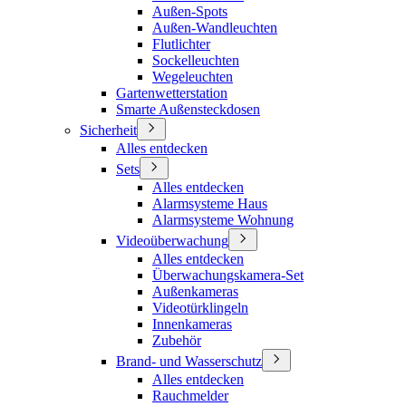
Außen-Spots
Außen-Wandleuchten
Flutlichter
Sockelleuchten
Wegeleuchten
Gartenwetterstation
Smarte Außensteckdosen
Sicherheit
Alles entdecken
Sets
Alles entdecken
Alarmsysteme Haus
Alarmsysteme Wohnung
Videoüberwachung
Alles entdecken
Überwachungskamera-Set
Außenkameras
Videotürklingeln
Innenkameras
Zubehör
Brand- und Wasserschutz
Alles entdecken
Rauchmelder