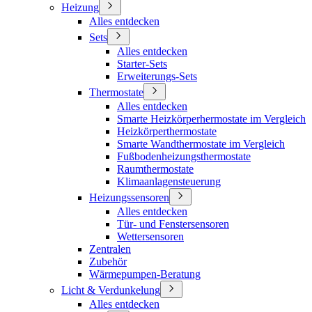
Heizung
Alles entdecken
Sets
Alles entdecken
Starter-Sets
Erweiterungs-Sets
Thermostate
Alles entdecken
Smarte Heizkörperhermostate im Vergleich
Heizkörperthermostate
Smarte Wandthermostate im Vergleich
Fußbodenheizungsthermostate
Raumthermostate
Klimaanlagensteuerung
Heizungssensoren
Alles entdecken
Tür- und Fenstersensoren
Wettersensoren
Zentralen
Zubehör
Wärmepumpen-Beratung
Licht & Verdunkelung
Alles entdecken