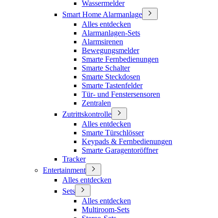
Wassermelder
Smart Home Alarmanlage
Alles entdecken
Alarmanlagen-Sets
Alarmsirenen
Bewegungsmelder
Smarte Fernbedienungen
Smarte Schalter
Smarte Steckdosen
Smarte Tastenfelder
Tür- und Fenstersensoren
Zentralen
Zutrittskontrolle
Alles entdecken
Smarte Türschlösser
Keypads & Fernbedienungen
Smarte Garagentoröffner
Tracker
Entertainment
Alles entdecken
Sets
Alles entdecken
Multiroom-Sets