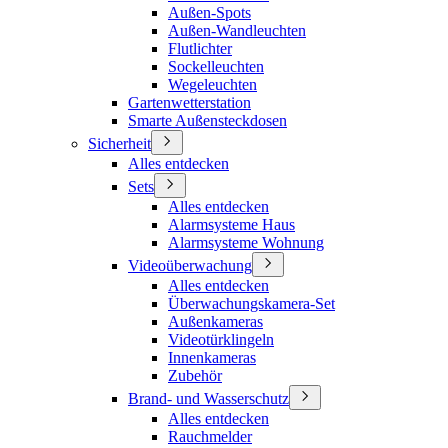
Außen-Spots
Außen-Wandleuchten
Flutlichter
Sockelleuchten
Wegeleuchten
Gartenwetterstation
Smarte Außensteckdosen
Sicherheit
Alles entdecken
Sets
Alles entdecken
Alarmsysteme Haus
Alarmsysteme Wohnung
Videoüberwachung
Alles entdecken
Überwachungskamera-Set
Außenkameras
Videotürklingeln
Innenkameras
Zubehör
Brand- und Wasserschutz
Alles entdecken
Rauchmelder