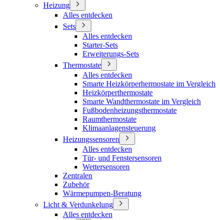
Heizung
Alles entdecken
Sets
Alles entdecken
Starter-Sets
Erweiterungs-Sets
Thermostate
Alles entdecken
Smarte Heizkörperhermostate im Vergleich
Heizkörperthermostate
Smarte Wandthermostate im Vergleich
Fußbodenheizungsthermostate
Raumthermostate
Klimaanlagensteuerung
Heizungssensoren
Alles entdecken
Tür- und Fenstersensoren
Wettersensoren
Zentralen
Zubehör
Wärmepumpen-Beratung
Licht & Verdunkelung
Alles entdecken