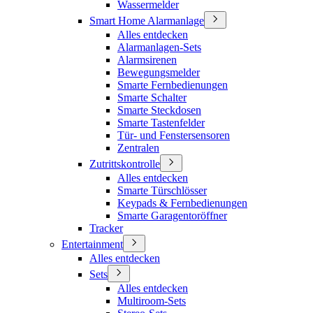
Wassermelder
Smart Home Alarmanlage
Alles entdecken
Alarmanlagen-Sets
Alarmsirenen
Bewegungsmelder
Smarte Fernbedienungen
Smarte Schalter
Smarte Steckdosen
Smarte Tastenfelder
Tür- und Fenstersensoren
Zentralen
Zutrittskontrolle
Alles entdecken
Smarte Türschlösser
Keypads & Fernbedienungen
Smarte Garagentoröffner
Tracker
Entertainment
Alles entdecken
Sets
Alles entdecken
Multiroom-Sets