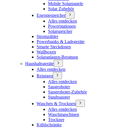
Mobile Solarpanele
Solar Zubehör
Energiespeicher
Alles entdecken
Powerstationen
Solarspeicher
Stromzähler
Powerbanks & Ladegeräte
Smarte Steckdosen
Wallboxen
Solaranlagen-Beratung
Haushaltsgeräte
Alles entdecken
Reinigen
Alles entdecken
Saugroboter
Saugroboter-Zubehör
Staubsauger
Waschen & Trocknen
Alles entdecken
Waschmaschinen
Trockner
Kühlschränke