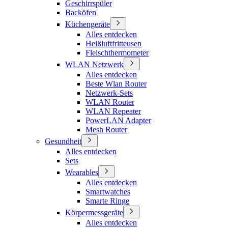
Geschirrspüler
Backöfen
Küchengeräte
Alles entdecken
Heißluftfritteusen
Fleischthermometer
WLAN Netzwerk
Alles entdecken
Beste Wlan Router
Netzwerk-Sets
WLAN Router
WLAN Repeater
PowerLAN Adapter
Mesh Router
Gesundheit
Alles entdecken
Sets
Wearables
Alles entdecken
Smartwatches
Smarte Ringe
Körpermessgeräte
Alles entdecken