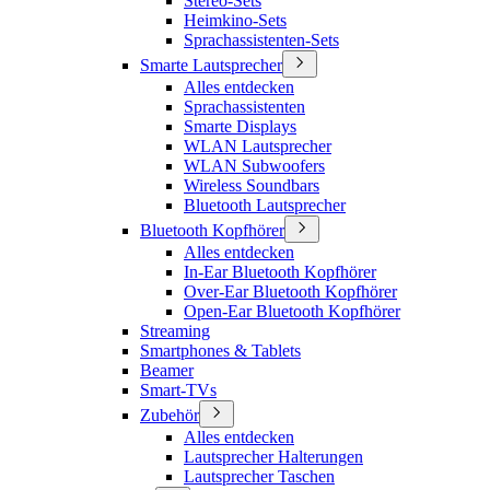
Stereo-Sets
Heimkino-Sets
Sprachassistenten-Sets
Smarte Lautsprecher
Alles entdecken
Sprachassistenten
Smarte Displays
WLAN Lautsprecher
WLAN Subwoofers
Wireless Soundbars
Bluetooth Lautsprecher
Bluetooth Kopfhörer
Alles entdecken
In-Ear Bluetooth Kopfhörer
Over-Ear Bluetooth Kopfhörer
Open-Ear Bluetooth Kopfhörer
Streaming
Smartphones & Tablets
Beamer
Smart-TVs
Zubehör
Alles entdecken
Lautsprecher Halterungen
Lautsprecher Taschen