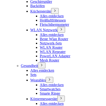
Geschirrspüler
Backöfen
Küchengeräte
Alles entdecken
Heißluftfritteusen
Fleischthermometer
WLAN Netzwerk
Alles entdecken
Beste Wlan Router
Netzwerk-Sets
WLAN Router
WLAN Repeater
PowerLAN Adapter
Mesh Router
Gesundheit
Alles entdecken
Sets
Wearables
Alles entdecken
Smartwatches
Smarte Ringe
Körpermessgeräte
Alles entdecken