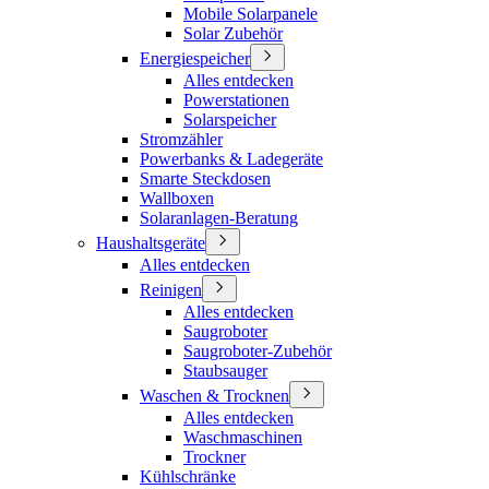
Mobile Solarpanele
Solar Zubehör
Energiespeicher
Alles entdecken
Powerstationen
Solarspeicher
Stromzähler
Powerbanks & Ladegeräte
Smarte Steckdosen
Wallboxen
Solaranlagen-Beratung
Haushaltsgeräte
Alles entdecken
Reinigen
Alles entdecken
Saugroboter
Saugroboter-Zubehör
Staubsauger
Waschen & Trocknen
Alles entdecken
Waschmaschinen
Trockner
Kühlschränke