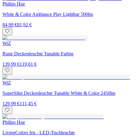
Philips Hue
White & Color Ambiance Play Lightbar 500lm
84,99 €
81,92 €
WiZ
Rune Deckenleuchte Tunable Farbig
139,99 €
119,61 €
WiZ
SuperSlim Deckenleuchte Tunable White & Color 2450lm
129,99 €
111,45 €
Philips Hue
LivingColors Iris - LED-Tischleuchte