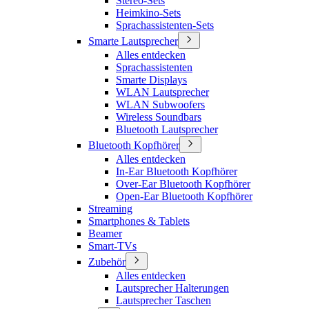
Stereo-Sets
Heimkino-Sets
Sprachassistenten-Sets
Smarte Lautsprecher
Alles entdecken
Sprachassistenten
Smarte Displays
WLAN Lautsprecher
WLAN Subwoofers
Wireless Soundbars
Bluetooth Lautsprecher
Bluetooth Kopfhörer
Alles entdecken
In-Ear Bluetooth Kopfhörer
Over-Ear Bluetooth Kopfhörer
Open-Ear Bluetooth Kopfhörer
Streaming
Smartphones & Tablets
Beamer
Smart-TVs
Zubehör
Alles entdecken
Lautsprecher Halterungen
Lautsprecher Taschen