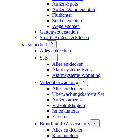
Außen-Spots
Außen-Wandleuchten
Flutlichter
Sockelleuchten
Wegeleuchten
Gartenwetterstation
Smarte Außensteckdosen
Sicherheit
Alles entdecken
Sets
Alles entdecken
Alarmsysteme Haus
Alarmsysteme Wohnung
Videoüberwachung
Alles entdecken
Überwachungskamera-Set
Außenkameras
Videotürklingeln
Innenkameras
Zubehör
Brand- und Wasserschutz
Alles entdecken
Rauchmelder