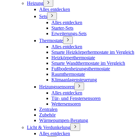
Heizung
Alles entdecken
Sets
Alles entdecken
Starter-Sets
Erweiterungs-Sets
Thermostate
Alles entdecken
Smarte Heizkörperhermostate im Vergleich
Heizkörperthermostate
Smarte Wandthermostate im Vergleich
Fußbodenheizungsthermostate
Raumthermostate
Klimaanlagensteuerung
Heizungssensoren
Alles entdecken
Tür- und Fenstersensoren
Wettersensoren
Zentralen
Zubehör
Wärmepumpen-Beratung
Licht & Verdunkelung
Alles entdecken