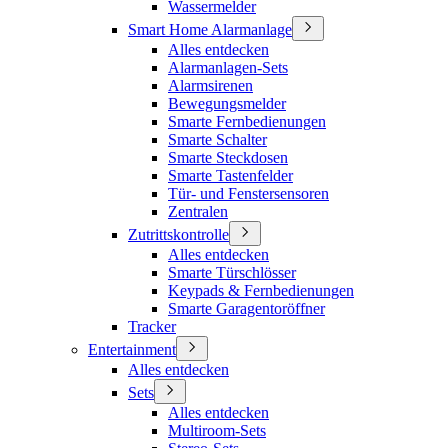
Wassermelder
Smart Home Alarmanlage
Alles entdecken
Alarmanlagen-Sets
Alarmsirenen
Bewegungsmelder
Smarte Fernbedienungen
Smarte Schalter
Smarte Steckdosen
Smarte Tastenfelder
Tür- und Fenstersensoren
Zentralen
Zutrittskontrolle
Alles entdecken
Smarte Türschlösser
Keypads & Fernbedienungen
Smarte Garagentoröffner
Tracker
Entertainment
Alles entdecken
Sets
Alles entdecken
Multiroom-Sets