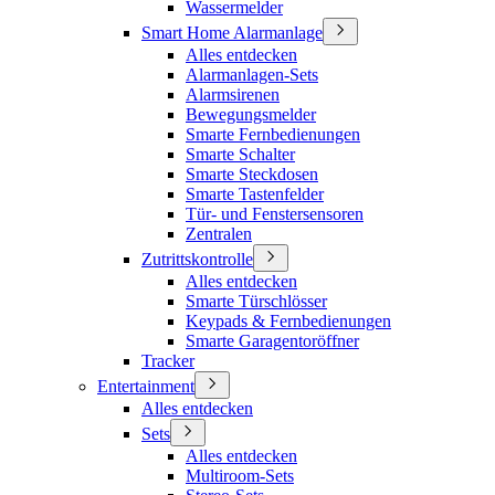
Wassermelder
Smart Home Alarmanlage
Alles entdecken
Alarmanlagen-Sets
Alarmsirenen
Bewegungsmelder
Smarte Fernbedienungen
Smarte Schalter
Smarte Steckdosen
Smarte Tastenfelder
Tür- und Fenstersensoren
Zentralen
Zutrittskontrolle
Alles entdecken
Smarte Türschlösser
Keypads & Fernbedienungen
Smarte Garagentoröffner
Tracker
Entertainment
Alles entdecken
Sets
Alles entdecken
Multiroom-Sets