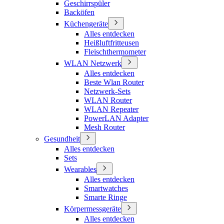
Geschirrspüler
Backöfen
Küchengeräte
Alles entdecken
Heißluftfritteusen
Fleischthermometer
WLAN Netzwerk
Alles entdecken
Beste Wlan Router
Netzwerk-Sets
WLAN Router
WLAN Repeater
PowerLAN Adapter
Mesh Router
Gesundheit
Alles entdecken
Sets
Wearables
Alles entdecken
Smartwatches
Smarte Ringe
Körpermessgeräte
Alles entdecken