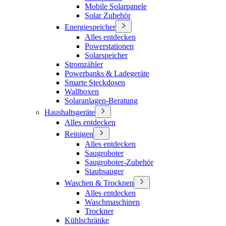
Mobile Solarpanele
Solar Zubehör
Energiespeicher
Alles entdecken
Powerstationen
Solarspeicher
Stromzähler
Powerbanks & Ladegeräte
Smarte Steckdosen
Wallboxen
Solaranlagen-Beratung
Haushaltsgeräte
Alles entdecken
Reinigen
Alles entdecken
Saugroboter
Saugroboter-Zubehör
Staubsauger
Waschen & Trocknen
Alles entdecken
Waschmaschinen
Trockner
Kühlschränke