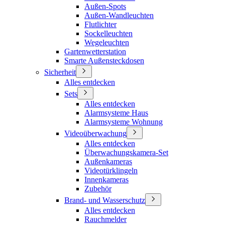
Außen-Spots
Außen-Wandleuchten
Flutlichter
Sockelleuchten
Wegeleuchten
Gartenwetterstation
Smarte Außensteckdosen
Sicherheit
Alles entdecken
Sets
Alles entdecken
Alarmsysteme Haus
Alarmsysteme Wohnung
Videoüberwachung
Alles entdecken
Überwachungskamera-Set
Außenkameras
Videotürklingeln
Innenkameras
Zubehör
Brand- und Wasserschutz
Alles entdecken
Rauchmelder