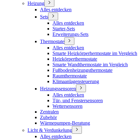
Heizung
Alles entdecken
Sets
Alles entdecken
Starter-Sets
Erweiterungs-Sets
Thermostate
Alles entdecken
Smarte Heizkörperhermostate im Vergleich
Heizkörperthermostate
Smarte Wandthermostate im Vergleich
Fußbodenheizungsthermostate
Raumthermostate
Klimaanlagensteuerung
Heizungssensoren
Alles entdecken
Tür- und Fenstersensoren
Wettersensoren
Zentralen
Zubehör
Wärmepumpen-Beratung
Licht & Verdunkelung
Alles entdecken