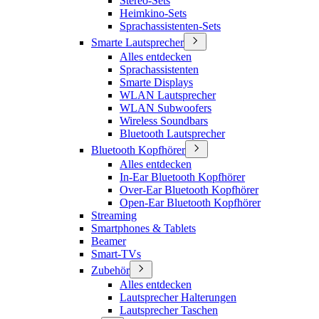
Stereo-Sets
Heimkino-Sets
Sprachassistenten-Sets
Smarte Lautsprecher
Alles entdecken
Sprachassistenten
Smarte Displays
WLAN Lautsprecher
WLAN Subwoofers
Wireless Soundbars
Bluetooth Lautsprecher
Bluetooth Kopfhörer
Alles entdecken
In-Ear Bluetooth Kopfhörer
Over-Ear Bluetooth Kopfhörer
Open-Ear Bluetooth Kopfhörer
Streaming
Smartphones & Tablets
Beamer
Smart-TVs
Zubehör
Alles entdecken
Lautsprecher Halterungen
Lautsprecher Taschen