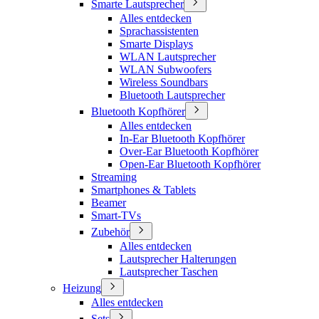
Smarte Lautsprecher
Alles entdecken
Sprachassistenten
Smarte Displays
WLAN Lautsprecher
WLAN Subwoofers
Wireless Soundbars
Bluetooth Lautsprecher
Bluetooth Kopfhörer
Alles entdecken
In-Ear Bluetooth Kopfhörer
Over-Ear Bluetooth Kopfhörer
Open-Ear Bluetooth Kopfhörer
Streaming
Smartphones & Tablets
Beamer
Smart-TVs
Zubehör
Alles entdecken
Lautsprecher Halterungen
Lautsprecher Taschen
Heizung
Alles entdecken
Sets