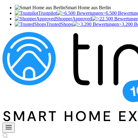
Smart Home aus Berlin
Trustpilot
>6.500 Bewertun
ShopperApproved
TrustedShops
>3.200 B