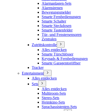
Alarmanlagen-Sets
Alarmsirenen
Bewegungsmelder
Smarte Fernbedienungen
Smarte Schalter
Smarte Steckdosen
Smarte Tastenfelder
Tür- und Fenstersensoren
Zentralen
Zutrittskontrolle
Alles entdecken
Smarte Türschlösser
Keypads & Fernbedienungen
Smarte Garagentoröffner
Tracker
Entertainment
Alles entdecken
Sets
Alles entdecken
Multiroom-Sets
Stereo-Sets
Heimkino-Sets
Sprachassistenten-Sets