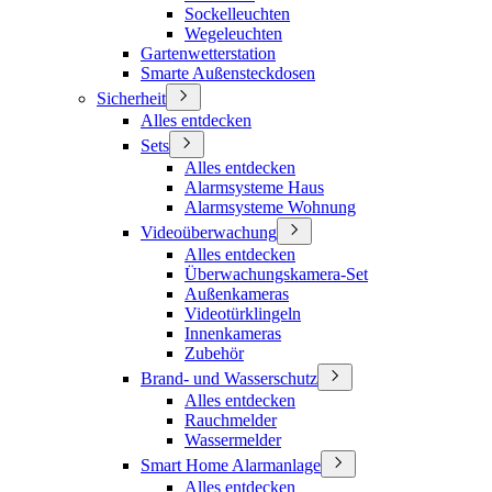
Sockelleuchten
Wegeleuchten
Gartenwetterstation
Smarte Außensteckdosen
Sicherheit
Alles entdecken
Sets
Alles entdecken
Alarmsysteme Haus
Alarmsysteme Wohnung
Videoüberwachung
Alles entdecken
Überwachungskamera-Set
Außenkameras
Videotürklingeln
Innenkameras
Zubehör
Brand- und Wasserschutz
Alles entdecken
Rauchmelder
Wassermelder
Smart Home Alarmanlage
Alles entdecken