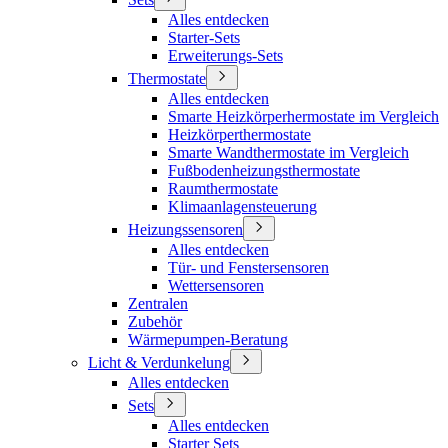
Alles entdecken
Starter-Sets
Erweiterungs-Sets
Thermostate
Alles entdecken
Smarte Heizkörperhermostate im Vergleich
Heizkörperthermostate
Smarte Wandthermostate im Vergleich
Fußbodenheizungsthermostate
Raumthermostate
Klimaanlagensteuerung
Heizungssensoren
Alles entdecken
Tür- und Fenstersensoren
Wettersensoren
Zentralen
Zubehör
Wärmepumpen-Beratung
Licht & Verdunkelung
Alles entdecken
Sets
Alles entdecken
Starter Sets