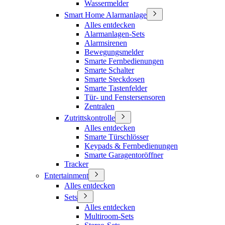
Wassermelder
Smart Home Alarmanlage
Alles entdecken
Alarmanlagen-Sets
Alarmsirenen
Bewegungsmelder
Smarte Fernbedienungen
Smarte Schalter
Smarte Steckdosen
Smarte Tastenfelder
Tür- und Fenstersensoren
Zentralen
Zutrittskontrolle
Alles entdecken
Smarte Türschlösser
Keypads & Fernbedienungen
Smarte Garagentoröffner
Tracker
Entertainment
Alles entdecken
Sets
Alles entdecken
Multiroom-Sets