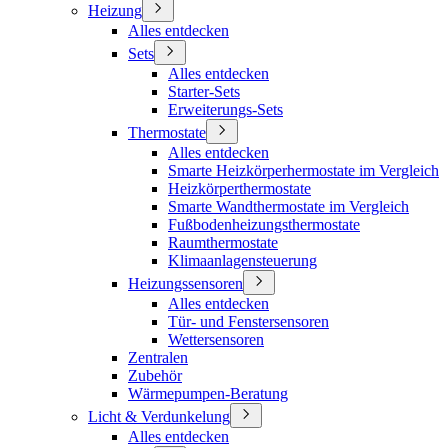
Heizung
Alles entdecken
Sets
Alles entdecken
Starter-Sets
Erweiterungs-Sets
Thermostate
Alles entdecken
Smarte Heizkörperhermostate im Vergleich
Heizkörperthermostate
Smarte Wandthermostate im Vergleich
Fußbodenheizungsthermostate
Raumthermostate
Klimaanlagensteuerung
Heizungssensoren
Alles entdecken
Tür- und Fenstersensoren
Wettersensoren
Zentralen
Zubehör
Wärmepumpen-Beratung
Licht & Verdunkelung
Alles entdecken