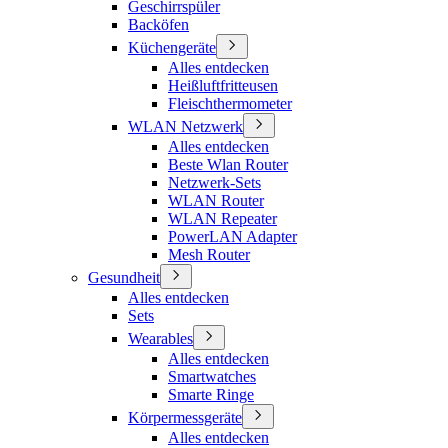
Geschirrspüler
Backöfen
Küchengeräte
Alles entdecken
Heißluftfritteusen
Fleischthermometer
WLAN Netzwerk
Alles entdecken
Beste Wlan Router
Netzwerk-Sets
WLAN Router
WLAN Repeater
PowerLAN Adapter
Mesh Router
Gesundheit
Alles entdecken
Sets
Wearables
Alles entdecken
Smartwatches
Smarte Ringe
Körpermessgeräte
Alles entdecken