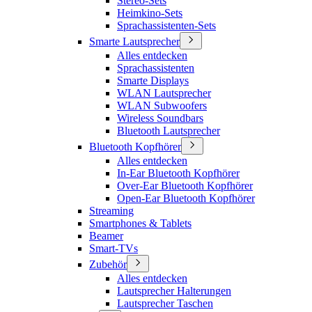
Stereo-Sets
Heimkino-Sets
Sprachassistenten-Sets
Smarte Lautsprecher
Alles entdecken
Sprachassistenten
Smarte Displays
WLAN Lautsprecher
WLAN Subwoofers
Wireless Soundbars
Bluetooth Lautsprecher
Bluetooth Kopfhörer
Alles entdecken
In-Ear Bluetooth Kopfhörer
Over-Ear Bluetooth Kopfhörer
Open-Ear Bluetooth Kopfhörer
Streaming
Smartphones & Tablets
Beamer
Smart-TVs
Zubehör
Alles entdecken
Lautsprecher Halterungen
Lautsprecher Taschen