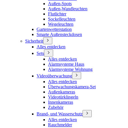
Außen-Spots
Außen-Wandleuchten
Flutlichter
Sockelleuchten
Wegeleuchten
Gartenwetterstation
Smarte Außensteckdosen
Sicherheit
Alles entdecken
Sets
Alles entdecken
Alarmsysteme Haus
Alarmsysteme Wohnung
Videoüberwachung
Alles entdecken
Überwachungskamera-Set
Außenkameras
Videotürklingeln
Innenkameras
Zubehör
Brand- und Wasserschutz
Alles entdecken
Rauchmelder