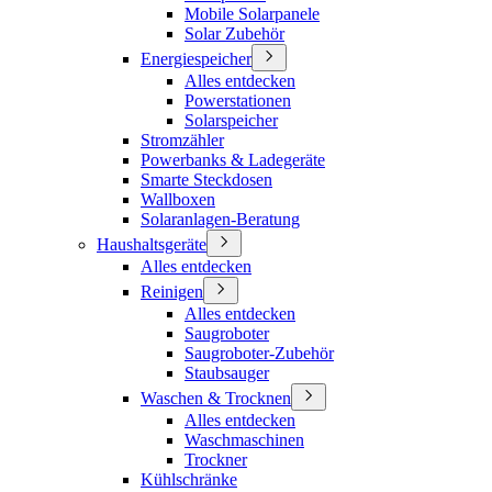
Mobile Solarpanele
Solar Zubehör
Energiespeicher
Alles entdecken
Powerstationen
Solarspeicher
Stromzähler
Powerbanks & Ladegeräte
Smarte Steckdosen
Wallboxen
Solaranlagen-Beratung
Haushaltsgeräte
Alles entdecken
Reinigen
Alles entdecken
Saugroboter
Saugroboter-Zubehör
Staubsauger
Waschen & Trocknen
Alles entdecken
Waschmaschinen
Trockner
Kühlschränke