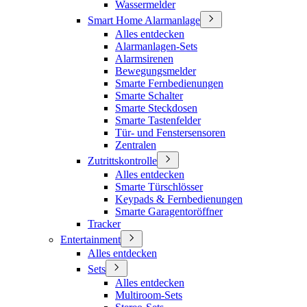
Wassermelder
Smart Home Alarmanlage
Alles entdecken
Alarmanlagen-Sets
Alarmsirenen
Bewegungsmelder
Smarte Fernbedienungen
Smarte Schalter
Smarte Steckdosen
Smarte Tastenfelder
Tür- und Fenstersensoren
Zentralen
Zutrittskontrolle
Alles entdecken
Smarte Türschlösser
Keypads & Fernbedienungen
Smarte Garagentoröffner
Tracker
Entertainment
Alles entdecken
Sets
Alles entdecken
Multiroom-Sets