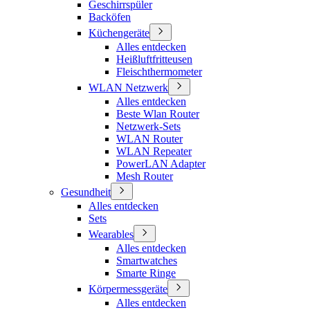
Geschirrspüler
Backöfen
Küchengeräte
Alles entdecken
Heißluftfritteusen
Fleischthermometer
WLAN Netzwerk
Alles entdecken
Beste Wlan Router
Netzwerk-Sets
WLAN Router
WLAN Repeater
PowerLAN Adapter
Mesh Router
Gesundheit
Alles entdecken
Sets
Wearables
Alles entdecken
Smartwatches
Smarte Ringe
Körpermessgeräte
Alles entdecken