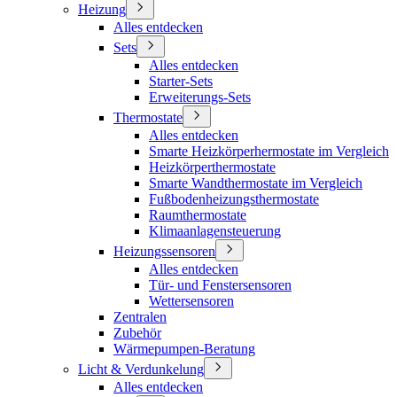
Heizung
Alles entdecken
Sets
Alles entdecken
Starter-Sets
Erweiterungs-Sets
Thermostate
Alles entdecken
Smarte Heizkörperhermostate im Vergleich
Heizkörperthermostate
Smarte Wandthermostate im Vergleich
Fußbodenheizungsthermostate
Raumthermostate
Klimaanlagensteuerung
Heizungssensoren
Alles entdecken
Tür- und Fenstersensoren
Wettersensoren
Zentralen
Zubehör
Wärmepumpen-Beratung
Licht & Verdunkelung
Alles entdecken