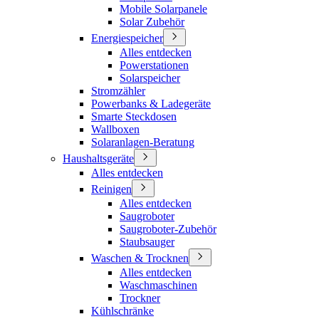
Mobile Solarpanele
Solar Zubehör
Energiespeicher
Alles entdecken
Powerstationen
Solarspeicher
Stromzähler
Powerbanks & Ladegeräte
Smarte Steckdosen
Wallboxen
Solaranlagen-Beratung
Haushaltsgeräte
Alles entdecken
Reinigen
Alles entdecken
Saugroboter
Saugroboter-Zubehör
Staubsauger
Waschen & Trocknen
Alles entdecken
Waschmaschinen
Trockner
Kühlschränke