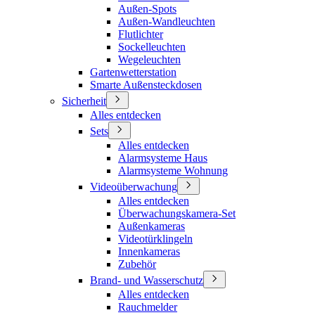
Außen-Spots
Außen-Wandleuchten
Flutlichter
Sockelleuchten
Wegeleuchten
Gartenwetterstation
Smarte Außensteckdosen
Sicherheit
Alles entdecken
Sets
Alles entdecken
Alarmsysteme Haus
Alarmsysteme Wohnung
Videoüberwachung
Alles entdecken
Überwachungskamera-Set
Außenkameras
Videotürklingeln
Innenkameras
Zubehör
Brand- und Wasserschutz
Alles entdecken
Rauchmelder