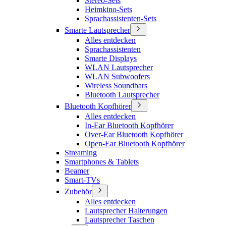
Stereo-Sets
Heimkino-Sets
Sprachassistenten-Sets
Smarte Lautsprecher
Alles entdecken
Sprachassistenten
Smarte Displays
WLAN Lautsprecher
WLAN Subwoofers
Wireless Soundbars
Bluetooth Lautsprecher
Bluetooth Kopfhörer
Alles entdecken
In-Ear Bluetooth Kopfhörer
Over-Ear Bluetooth Kopfhörer
Open-Ear Bluetooth Kopfhörer
Streaming
Smartphones & Tablets
Beamer
Smart-TVs
Zubehör
Alles entdecken
Lautsprecher Halterungen
Lautsprecher Taschen