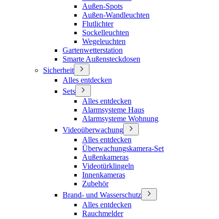
Außen-Spots
Außen-Wandleuchten
Flutlichter
Sockelleuchten
Wegeleuchten
Gartenwetterstation
Smarte Außensteckdosen
Sicherheit
Alles entdecken
Sets
Alles entdecken
Alarmsysteme Haus
Alarmsysteme Wohnung
Videoüberwachung
Alles entdecken
Überwachungskamera-Set
Außenkameras
Videotürklingeln
Innenkameras
Zubehör
Brand- und Wasserschutz
Alles entdecken
Rauchmelder