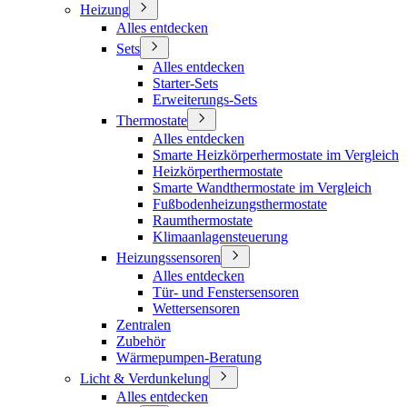
Heizung
Alles entdecken
Sets
Alles entdecken
Starter-Sets
Erweiterungs-Sets
Thermostate
Alles entdecken
Smarte Heizkörperhermostate im Vergleich
Heizkörperthermostate
Smarte Wandthermostate im Vergleich
Fußbodenheizungsthermostate
Raumthermostate
Klimaanlagensteuerung
Heizungssensoren
Alles entdecken
Tür- und Fenstersensoren
Wettersensoren
Zentralen
Zubehör
Wärmepumpen-Beratung
Licht & Verdunkelung
Alles entdecken