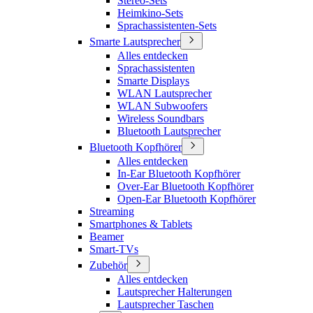
Stereo-Sets
Heimkino-Sets
Sprachassistenten-Sets
Smarte Lautsprecher
Alles entdecken
Sprachassistenten
Smarte Displays
WLAN Lautsprecher
WLAN Subwoofers
Wireless Soundbars
Bluetooth Lautsprecher
Bluetooth Kopfhörer
Alles entdecken
In-Ear Bluetooth Kopfhörer
Over-Ear Bluetooth Kopfhörer
Open-Ear Bluetooth Kopfhörer
Streaming
Smartphones & Tablets
Beamer
Smart-TVs
Zubehör
Alles entdecken
Lautsprecher Halterungen
Lautsprecher Taschen