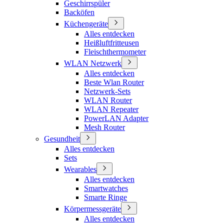
Geschirrspüler
Backöfen
Küchengeräte
Alles entdecken
Heißluftfritteusen
Fleischthermometer
WLAN Netzwerk
Alles entdecken
Beste Wlan Router
Netzwerk-Sets
WLAN Router
WLAN Repeater
PowerLAN Adapter
Mesh Router
Gesundheit
Alles entdecken
Sets
Wearables
Alles entdecken
Smartwatches
Smarte Ringe
Körpermessgeräte
Alles entdecken