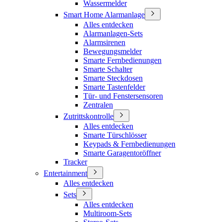
Wassermelder
Smart Home Alarmanlage
Alles entdecken
Alarmanlagen-Sets
Alarmsirenen
Bewegungsmelder
Smarte Fernbedienungen
Smarte Schalter
Smarte Steckdosen
Smarte Tastenfelder
Tür- und Fenstersensoren
Zentralen
Zutrittskontrolle
Alles entdecken
Smarte Türschlösser
Keypads & Fernbedienungen
Smarte Garagentoröffner
Tracker
Entertainment
Alles entdecken
Sets
Alles entdecken
Multiroom-Sets