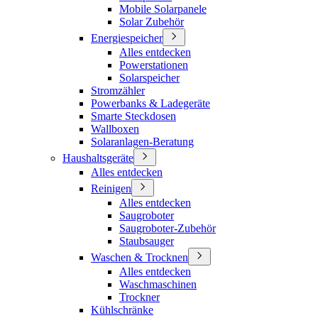
Mobile Solarpanele
Solar Zubehör
Energiespeicher
Alles entdecken
Powerstationen
Solarspeicher
Stromzähler
Powerbanks & Ladegeräte
Smarte Steckdosen
Wallboxen
Solaranlagen-Beratung
Haushaltsgeräte
Alles entdecken
Reinigen
Alles entdecken
Saugroboter
Saugroboter-Zubehör
Staubsauger
Waschen & Trocknen
Alles entdecken
Waschmaschinen
Trockner
Kühlschränke