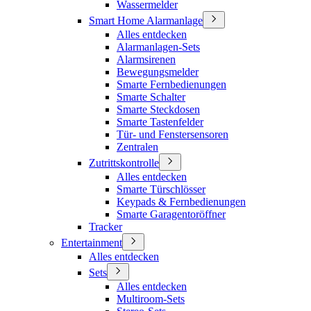
Wassermelder
Smart Home Alarmanlage
Alles entdecken
Alarmanlagen-Sets
Alarmsirenen
Bewegungsmelder
Smarte Fernbedienungen
Smarte Schalter
Smarte Steckdosen
Smarte Tastenfelder
Tür- und Fenstersensoren
Zentralen
Zutrittskontrolle
Alles entdecken
Smarte Türschlösser
Keypads & Fernbedienungen
Smarte Garagentoröffner
Tracker
Entertainment
Alles entdecken
Sets
Alles entdecken
Multiroom-Sets