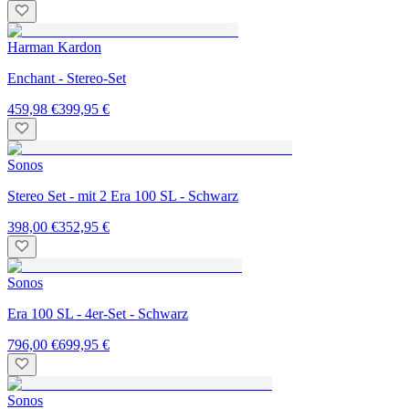
Harman Kardon
Enchant - Stereo-Set
459,98 €
399,95 €
Sonos
Stereo Set - mit 2 Era 100 SL - Schwarz
398,00 €
352,95 €
Sonos
Era 100 SL - 4er-Set - Schwarz
796,00 €
699,95 €
Sonos