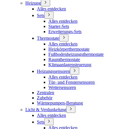
Heizung
Alles entdecken
Sets
Alles entdecken
Starter-Sets
Erweiterungs-Sets
Thermostate
Alles entdecken
Heizkörperthermostate
Fußbodenheizungsthermostate
Raumthermostate
Klimaanlagensteuerung
Heizungssensoren
Alles entdecken
Tür- und Fenstersensoren
Wettersensoren
Zentralen
Zubehör
Wärmepumpen-Beratung
Licht & Verdunkelung
Alles entdecken
Sets
Alles entdecken