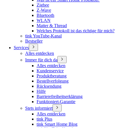
Zigbee
Z-Wave
Bluetooth
WLAN
Matter & Thread
Welches Protokoll ist das richtige für mich?
tink YouTube-Kanal
Bestseller
Services
Alles entdecken
Immer für dich da
Alles entdecken
Kundenservice
Produktberatung
Bestellverfolgung
Rücksendung
Hilfe
Barrierefreiheitserklärung
Funktioniert-Garantie
Stets informiert
Alles entdecken
tink Plus
tink Smart Home Blog