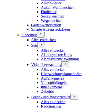
Außen-Spots
Außen-Wandleuchten
Flutlichter
Sockelleuchten
Wegeleuchten
Gartenwetterstation
Smarte Außensteckdosen
Sicherheit
Alles entdecken
Sets
Alles entdecken
Alarmsysteme Haus
Alarmsysteme Wohnung
Videoüberwachung
Alles entdecken
Überwachungskamera-Set
Außenkameras
Videotürklingeln
Innenkameras
Zubehör
Brand- und Wasserschutz
Alles entdecken
Rauchmelder