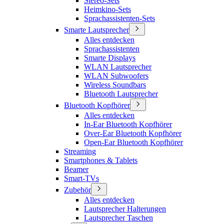
Stereo-Sets
Heimkino-Sets
Sprachassistenten-Sets
Smarte Lautsprecher
Alles entdecken
Sprachassistenten
Smarte Displays
WLAN Lautsprecher
WLAN Subwoofers
Wireless Soundbars
Bluetooth Lautsprecher
Bluetooth Kopfhörer
Alles entdecken
In-Ear Bluetooth Kopfhörer
Over-Ear Bluetooth Kopfhörer
Open-Ear Bluetooth Kopfhörer
Streaming
Smartphones & Tablets
Beamer
Smart-TVs
Zubehör
Alles entdecken
Lautsprecher Halterungen
Lautsprecher Taschen