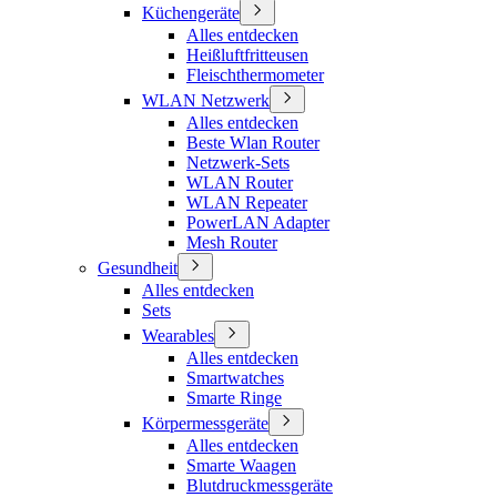
Küchengeräte
Alles entdecken
Heißluftfritteusen
Fleischthermometer
WLAN Netzwerk
Alles entdecken
Beste Wlan Router
Netzwerk-Sets
WLAN Router
WLAN Repeater
PowerLAN Adapter
Mesh Router
Gesundheit
Alles entdecken
Sets
Wearables
Alles entdecken
Smartwatches
Smarte Ringe
Körpermessgeräte
Alles entdecken
Smarte Waagen
Blutdruckmessgeräte