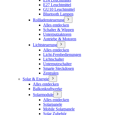
E14 Leuchtmittel
E27 Leuchtmittel
GU10 Leuchtmittel
Bluetooth Lampen
Rollladensteuerung
Alles entdecken
Schalter & Wippen
Unterputzaktoren
Antriebe & Motoren
Lichtsteuerung
Alles entdecken
Licht-Fernbedienungen
Lichtschalter
Unterputzschalter
Smarte Steckdosen
Zentralen
Solar & Energie
Alles entdecken
Balkonkraftwerke
Solarmodule
Alles entdecken
Solarpanele
Mobile Solarpanele
Solar Zubehör