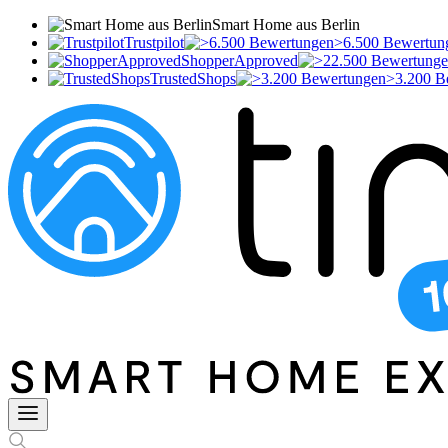
Smart Home aus Berlin
Trustpilot
>6.500 Bewertun
ShopperApproved
TrustedShops
>3.200 B