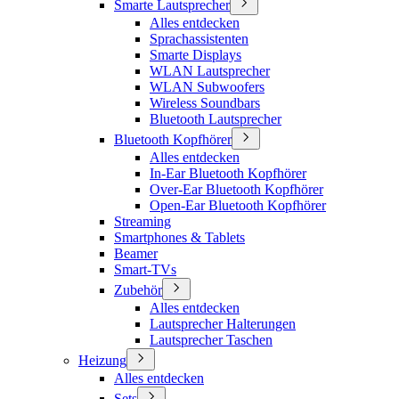
Smarte Lautsprecher
Alles entdecken
Sprachassistenten
Smarte Displays
WLAN Lautsprecher
WLAN Subwoofers
Wireless Soundbars
Bluetooth Lautsprecher
Bluetooth Kopfhörer
Alles entdecken
In-Ear Bluetooth Kopfhörer
Over-Ear Bluetooth Kopfhörer
Open-Ear Bluetooth Kopfhörer
Streaming
Smartphones & Tablets
Beamer
Smart-TVs
Zubehör
Alles entdecken
Lautsprecher Halterungen
Lautsprecher Taschen
Heizung
Alles entdecken
Sets