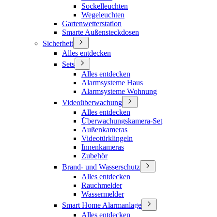
Sockelleuchten
Wegeleuchten
Gartenwetterstation
Smarte Außensteckdosen
Sicherheit
Alles entdecken
Sets
Alles entdecken
Alarmsysteme Haus
Alarmsysteme Wohnung
Videoüberwachung
Alles entdecken
Überwachungskamera-Set
Außenkameras
Videotürklingeln
Innenkameras
Zubehör
Brand- und Wasserschutz
Alles entdecken
Rauchmelder
Wassermelder
Smart Home Alarmanlage
Alles entdecken