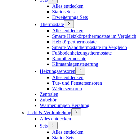
Alles entdecken
Starter-Sets
Erweiterungs-Sets
Thermostate
Alles entdecken
Smarte Heizkörperhermostate im Vergleich
Heizkörperthermostate
Smarte Wandthermostate im Vergleich
Fußbodenheizungsthermostate
Raumthermostate
Klimaanlagensteuerung
Heizungssensoren
Alles entdecken
Tür- und Fenstersensoren
Wettersensoren
Zentralen
Zubehör
Wärmepumpen-Beratung
Licht & Verdunkelung
Alles entdecken
Sets
Alles entdecken
Starter Sets