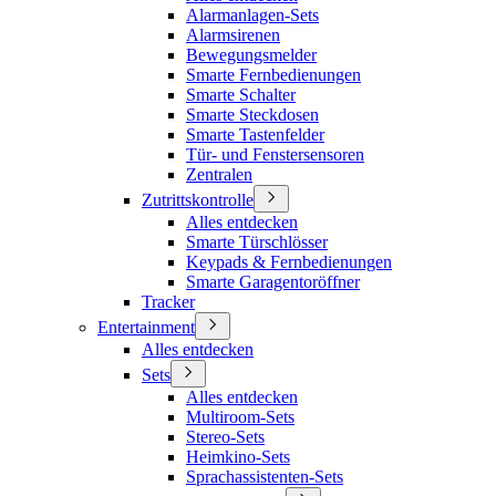
Alarmanlagen-Sets
Alarmsirenen
Bewegungsmelder
Smarte Fernbedienungen
Smarte Schalter
Smarte Steckdosen
Smarte Tastenfelder
Tür- und Fenstersensoren
Zentralen
Zutrittskontrolle
Alles entdecken
Smarte Türschlösser
Keypads & Fernbedienungen
Smarte Garagentoröffner
Tracker
Entertainment
Alles entdecken
Sets
Alles entdecken
Multiroom-Sets
Stereo-Sets
Heimkino-Sets
Sprachassistenten-Sets