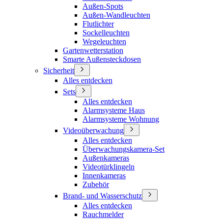
Außen-Spots
Außen-Wandleuchten
Flutlichter
Sockelleuchten
Wegeleuchten
Gartenwetterstation
Smarte Außensteckdosen
Sicherheit
Alles entdecken
Sets
Alles entdecken
Alarmsysteme Haus
Alarmsysteme Wohnung
Videoüberwachung
Alles entdecken
Überwachungskamera-Set
Außenkameras
Videotürklingeln
Innenkameras
Zubehör
Brand- und Wasserschutz
Alles entdecken
Rauchmelder