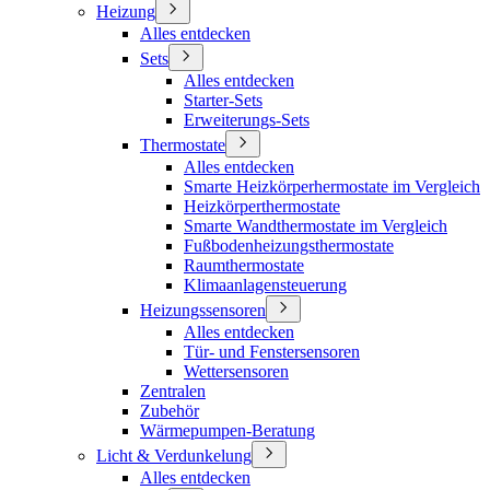
Heizung
Alles entdecken
Sets
Alles entdecken
Starter-Sets
Erweiterungs-Sets
Thermostate
Alles entdecken
Smarte Heizkörperhermostate im Vergleich
Heizkörperthermostate
Smarte Wandthermostate im Vergleich
Fußbodenheizungsthermostate
Raumthermostate
Klimaanlagensteuerung
Heizungssensoren
Alles entdecken
Tür- und Fenstersensoren
Wettersensoren
Zentralen
Zubehör
Wärmepumpen-Beratung
Licht & Verdunkelung
Alles entdecken