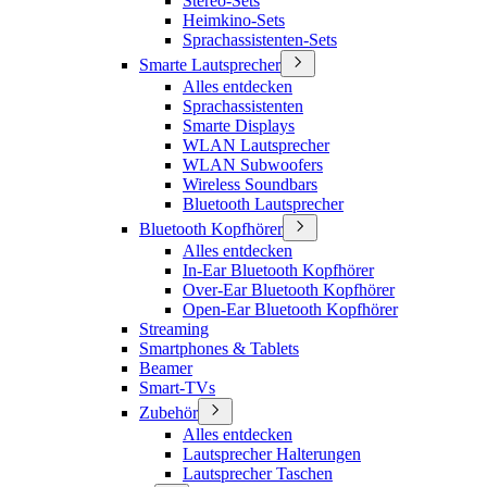
Stereo-Sets
Heimkino-Sets
Sprachassistenten-Sets
Smarte Lautsprecher
Alles entdecken
Sprachassistenten
Smarte Displays
WLAN Lautsprecher
WLAN Subwoofers
Wireless Soundbars
Bluetooth Lautsprecher
Bluetooth Kopfhörer
Alles entdecken
In-Ear Bluetooth Kopfhörer
Over-Ear Bluetooth Kopfhörer
Open-Ear Bluetooth Kopfhörer
Streaming
Smartphones & Tablets
Beamer
Smart-TVs
Zubehör
Alles entdecken
Lautsprecher Halterungen
Lautsprecher Taschen