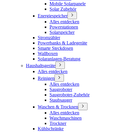
Mobile Solarpanele
Solar Zubehör
Energiespeicher
Alles entdecken
Powerstationen
Solarspeicher
Stromzähler
Powerbanks & Ladegeräte
Smarte Steckdosen
Wallboxen
Solaranlagen-Beratung
Haushaltsgeräte
Alles entdecken
Reinigen
Alles entdecken
Saugroboter
Saugroboter-Zubehör
Staubsauger
Waschen & Trocknen
Alles entdecken
Waschmaschinen
Trockner
Kühlschränke