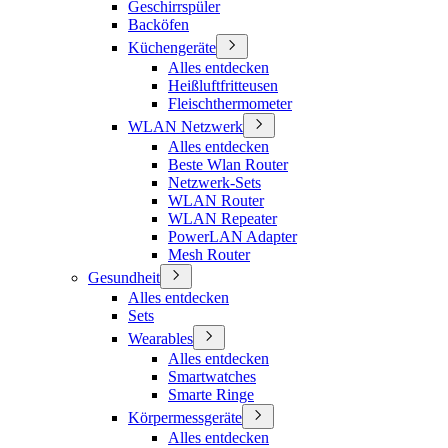
Geschirrspüler
Backöfen
Küchengeräte
Alles entdecken
Heißluftfritteusen
Fleischthermometer
WLAN Netzwerk
Alles entdecken
Beste Wlan Router
Netzwerk-Sets
WLAN Router
WLAN Repeater
PowerLAN Adapter
Mesh Router
Gesundheit
Alles entdecken
Sets
Wearables
Alles entdecken
Smartwatches
Smarte Ringe
Körpermessgeräte
Alles entdecken