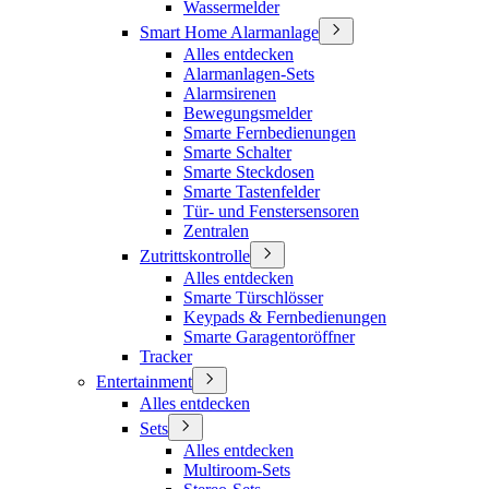
Wassermelder
Smart Home Alarmanlage
Alles entdecken
Alarmanlagen-Sets
Alarmsirenen
Bewegungsmelder
Smarte Fernbedienungen
Smarte Schalter
Smarte Steckdosen
Smarte Tastenfelder
Tür- und Fenstersensoren
Zentralen
Zutrittskontrolle
Alles entdecken
Smarte Türschlösser
Keypads & Fernbedienungen
Smarte Garagentoröffner
Tracker
Entertainment
Alles entdecken
Sets
Alles entdecken
Multiroom-Sets