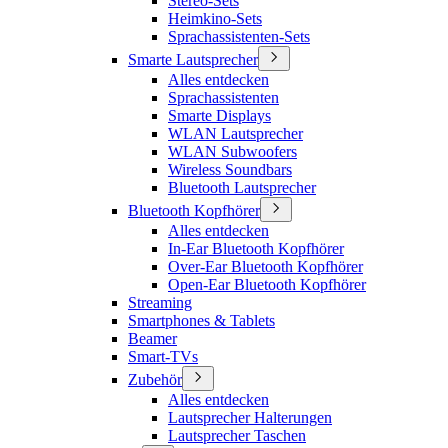
Stereo-Sets
Heimkino-Sets
Sprachassistenten-Sets
Smarte Lautsprecher
Alles entdecken
Sprachassistenten
Smarte Displays
WLAN Lautsprecher
WLAN Subwoofers
Wireless Soundbars
Bluetooth Lautsprecher
Bluetooth Kopfhörer
Alles entdecken
In-Ear Bluetooth Kopfhörer
Over-Ear Bluetooth Kopfhörer
Open-Ear Bluetooth Kopfhörer
Streaming
Smartphones & Tablets
Beamer
Smart-TVs
Zubehör
Alles entdecken
Lautsprecher Halterungen
Lautsprecher Taschen