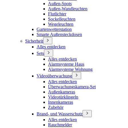
Außen-Spots
Außen-Wandleuchten
Flutlichter
Sockelleuchten
Wegeleuchten
Gartenwetterstation
Smarte Außensteckdosen
Sicherheit
Alles entdecken
Sets
Alles entdecken
Alarmsysteme Haus
Alarmsysteme Wohnung
Videoüberwachung
Alles entdecken
Überwachungskamera-Set
Außenkameras
Videotürklingeln
Innenkameras
Zubehör
Brand- und Wasserschutz
Alles entdecken
Rauchmelder