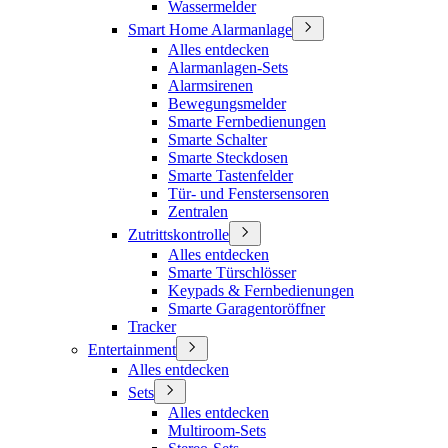
Wassermelder
Smart Home Alarmanlage
Alles entdecken
Alarmanlagen-Sets
Alarmsirenen
Bewegungsmelder
Smarte Fernbedienungen
Smarte Schalter
Smarte Steckdosen
Smarte Tastenfelder
Tür- und Fenstersensoren
Zentralen
Zutrittskontrolle
Alles entdecken
Smarte Türschlösser
Keypads & Fernbedienungen
Smarte Garagentoröffner
Tracker
Entertainment
Alles entdecken
Sets
Alles entdecken
Multiroom-Sets