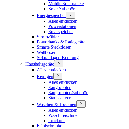
Mobile Solarpanele
Solar Zubehör
Energiespeicher
Alles entdecken
Powerstationen
Solarspeicher
Stromzähler
Powerbanks & Ladegeräte
Smarte Steckdosen
Wallboxen
Solaranlagen-Beratung
Haushaltsgeräte
Alles entdecken
Reinigen
Alles entdecken
Saugroboter
Saugroboter-Zubehör
Staubsauger
Waschen & Trocknen
Alles entdecken
Waschmaschinen
Trockner
Kühlschränke