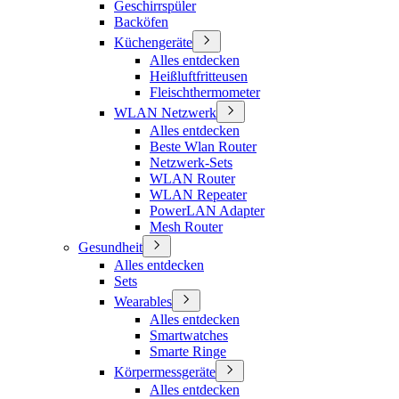
Geschirrspüler
Backöfen
Küchengeräte
Alles entdecken
Heißluftfritteusen
Fleischthermometer
WLAN Netzwerk
Alles entdecken
Beste Wlan Router
Netzwerk-Sets
WLAN Router
WLAN Repeater
PowerLAN Adapter
Mesh Router
Gesundheit
Alles entdecken
Sets
Wearables
Alles entdecken
Smartwatches
Smarte Ringe
Körpermessgeräte
Alles entdecken