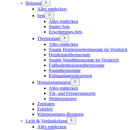
Heizung
Alles entdecken
Sets
Alles entdecken
Starter-Sets
Erweiterungs-Sets
Thermostate
Alles entdecken
Smarte Heizkörperhermostate im Vergleich
Heizkörperthermostate
Smarte Wandthermostate im Vergleich
Fußbodenheizungsthermostate
Raumthermostate
Klimaanlagensteuerung
Heizungssensoren
Alles entdecken
Tür- und Fenstersensoren
Wettersensoren
Zentralen
Zubehör
Wärmepumpen-Beratung
Licht & Verdunkelung
Alles entdecken