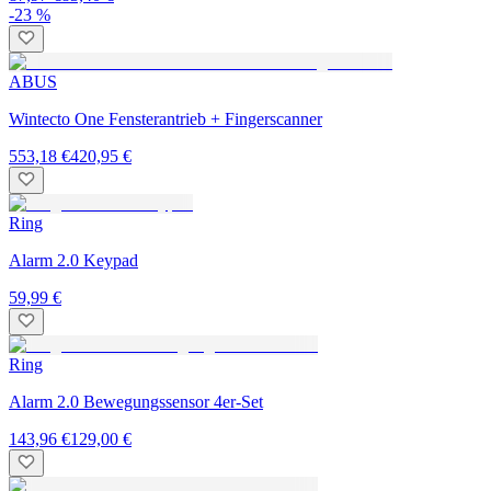
-23 %
ABUS
Wintecto One Fensterantrieb + Fingerscanner
553,18 €
420,95 €
Ring
Alarm 2.0 Keypad
59,99 €
Ring
Alarm 2.0 Bewegungssensor 4er-Set
143,96 €
129,00 €