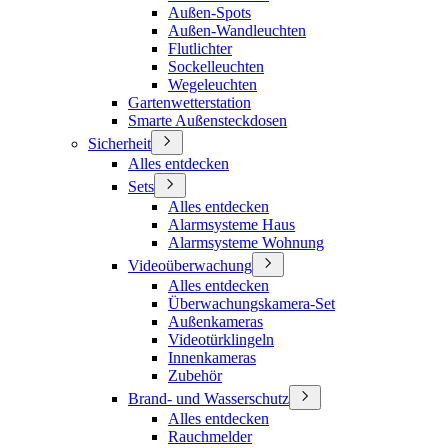
Außen-Spots
Außen-Wandleuchten
Flutlichter
Sockelleuchten
Wegeleuchten
Gartenwetterstation
Smarte Außensteckdosen
Sicherheit
Alles entdecken
Sets
Alles entdecken
Alarmsysteme Haus
Alarmsysteme Wohnung
Videoüberwachung
Alles entdecken
Überwachungskamera-Set
Außenkameras
Videotürklingeln
Innenkameras
Zubehör
Brand- und Wasserschutz
Alles entdecken
Rauchmelder