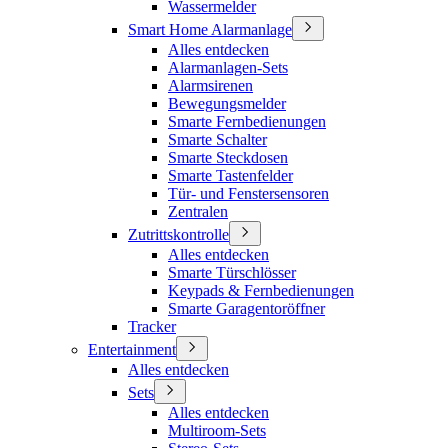
Wassermelder
Smart Home Alarmanlage
Alles entdecken
Alarmanlagen-Sets
Alarmsirenen
Bewegungsmelder
Smarte Fernbedienungen
Smarte Schalter
Smarte Steckdosen
Smarte Tastenfelder
Tür- und Fenstersensoren
Zentralen
Zutrittskontrolle
Alles entdecken
Smarte Türschlösser
Keypads & Fernbedienungen
Smarte Garagentoröffner
Tracker
Entertainment
Alles entdecken
Sets
Alles entdecken
Multiroom-Sets