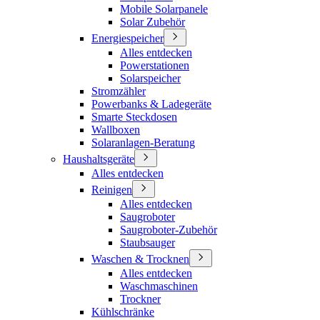
Mobile Solarpanele
Solar Zubehör
Energiespeicher
Alles entdecken
Powerstationen
Solarspeicher
Stromzähler
Powerbanks & Ladegeräte
Smarte Steckdosen
Wallboxen
Solaranlagen-Beratung
Haushaltsgeräte
Alles entdecken
Reinigen
Alles entdecken
Saugroboter
Saugroboter-Zubehör
Staubsauger
Waschen & Trocknen
Alles entdecken
Waschmaschinen
Trockner
Kühlschränke