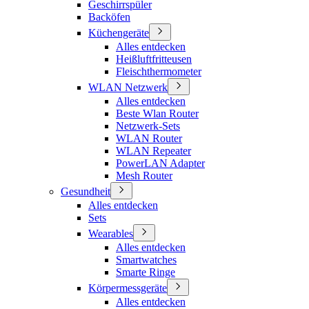
Geschirrspüler
Backöfen
Küchengeräte
Alles entdecken
Heißluftfritteusen
Fleischthermometer
WLAN Netzwerk
Alles entdecken
Beste Wlan Router
Netzwerk-Sets
WLAN Router
WLAN Repeater
PowerLAN Adapter
Mesh Router
Gesundheit
Alles entdecken
Sets
Wearables
Alles entdecken
Smartwatches
Smarte Ringe
Körpermessgeräte
Alles entdecken