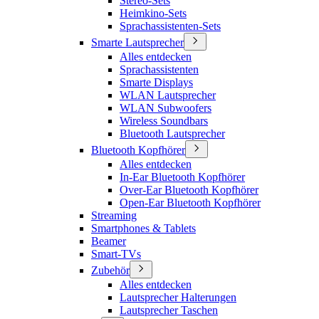
Stereo-Sets
Heimkino-Sets
Sprachassistenten-Sets
Smarte Lautsprecher
Alles entdecken
Sprachassistenten
Smarte Displays
WLAN Lautsprecher
WLAN Subwoofers
Wireless Soundbars
Bluetooth Lautsprecher
Bluetooth Kopfhörer
Alles entdecken
In-Ear Bluetooth Kopfhörer
Over-Ear Bluetooth Kopfhörer
Open-Ear Bluetooth Kopfhörer
Streaming
Smartphones & Tablets
Beamer
Smart-TVs
Zubehör
Alles entdecken
Lautsprecher Halterungen
Lautsprecher Taschen