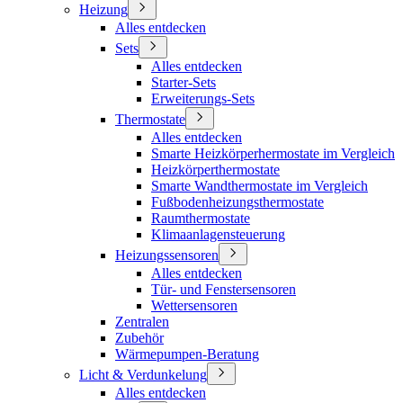
Heizung
Alles entdecken
Sets
Alles entdecken
Starter-Sets
Erweiterungs-Sets
Thermostate
Alles entdecken
Smarte Heizkörperhermostate im Vergleich
Heizkörperthermostate
Smarte Wandthermostate im Vergleich
Fußbodenheizungsthermostate
Raumthermostate
Klimaanlagensteuerung
Heizungssensoren
Alles entdecken
Tür- und Fenstersensoren
Wettersensoren
Zentralen
Zubehör
Wärmepumpen-Beratung
Licht & Verdunkelung
Alles entdecken