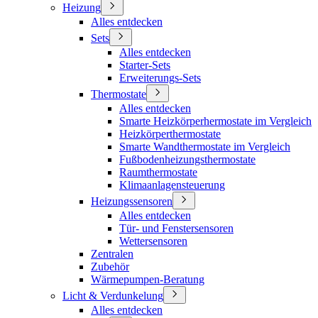
Heizung
Alles entdecken
Sets
Alles entdecken
Starter-Sets
Erweiterungs-Sets
Thermostate
Alles entdecken
Smarte Heizkörperhermostate im Vergleich
Heizkörperthermostate
Smarte Wandthermostate im Vergleich
Fußbodenheizungsthermostate
Raumthermostate
Klimaanlagensteuerung
Heizungssensoren
Alles entdecken
Tür- und Fenstersensoren
Wettersensoren
Zentralen
Zubehör
Wärmepumpen-Beratung
Licht & Verdunkelung
Alles entdecken