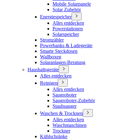
Mobile Solarpanele
Solar Zubehör
Energiespeicher
Alles entdecken
Powerstationen
Solarspeicher
Stromzähler
Powerbanks & Ladegeräte
Smarte Steckdosen
Wallboxen
Solaranlagen-Beratung
Haushaltsgeräte
Alles entdecken
Reinigen
Alles entdecken
Saugroboter
Saugroboter-Zubehör
Staubsauger
Waschen & Trocknen
Alles entdecken
Waschmaschinen
Trockner
Kühlschränke