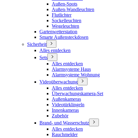
Außen-Spots
Außen-Wandleuchten
Flutlichter
Sockelleuchten
Wegeleuchten
Gartenwetterstation
Smarte Außensteckdosen
Sicherheit
Alles entdecken
Sets
Alles entdecken
Alarmsysteme Haus
Alarmsysteme Wohnung
Videoüberwachung
Alles entdecken
Überwachungskamera-Set
Außenkameras
Videotürklingeln
Innenkameras
Zubehör
Brand- und Wasserschutz
Alles entdecken
Rauchmelder