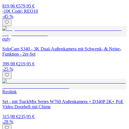
819,96 €
579,95 €
-10€ Code: REO10
-45 %
eufy
SoloCam S340 - 3K Dual-Außenkamera mit Schwenk- & Neige-
Funktion - 2er-Set
399,98 €
219,95 €
-25 %
Reolink
Set - mit TrackMix Series W760 Außenkamera + D340P 2K+ PoE
Video Doorbell mit Chime
315,98 €
235,95 €
-28 %