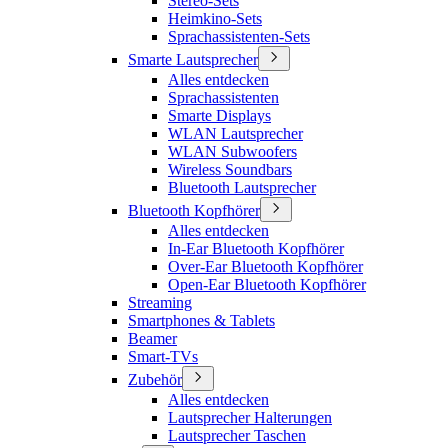
Stereo-Sets
Heimkino-Sets
Sprachassistenten-Sets
Smarte Lautsprecher
Alles entdecken
Sprachassistenten
Smarte Displays
WLAN Lautsprecher
WLAN Subwoofers
Wireless Soundbars
Bluetooth Lautsprecher
Bluetooth Kopfhörer
Alles entdecken
In-Ear Bluetooth Kopfhörer
Over-Ear Bluetooth Kopfhörer
Open-Ear Bluetooth Kopfhörer
Streaming
Smartphones & Tablets
Beamer
Smart-TVs
Zubehör
Alles entdecken
Lautsprecher Halterungen
Lautsprecher Taschen