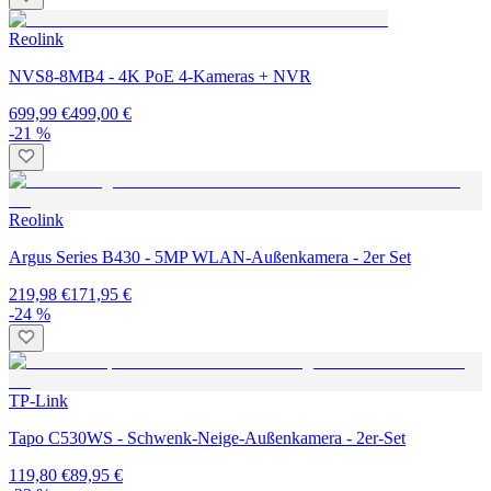
Reolink
NVS8-8MB4 - 4K PoE 4-Kameras + NVR
699,99 €
499,00 €
-21 %
Reolink
Argus Series B430 - 5MP WLAN-Außenkamera - 2er Set
219,98 €
171,95 €
-24 %
TP-Link
Tapo C530WS - Schwenk-Neige-Außenkamera - 2er-Set
119,80 €
89,95 €