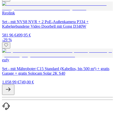
Reolink
Set - mit NVS8 NVR + 2 PoE-Außenkamera P334 +
Kabelgebundene Video Doorbell mit Gong D340W
581,96 €
499,95 €
-29 %
eufy
Set - mit Mähroboter C15 Standard (Kabellos, bis 500 m²) + gratis
Garage + gratis Solocam Solar 2K S40
1.058,99 €
749,00 €