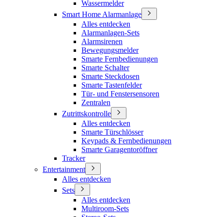
Wassermelder
Smart Home Alarmanlage
Alles entdecken
Alarmanlagen-Sets
Alarmsirenen
Bewegungsmelder
Smarte Fernbedienungen
Smarte Schalter
Smarte Steckdosen
Smarte Tastenfelder
Tür- und Fenstersensoren
Zentralen
Zutrittskontrolle
Alles entdecken
Smarte Türschlösser
Keypads & Fernbedienungen
Smarte Garagentoröffner
Tracker
Entertainment
Alles entdecken
Sets
Alles entdecken
Multiroom-Sets