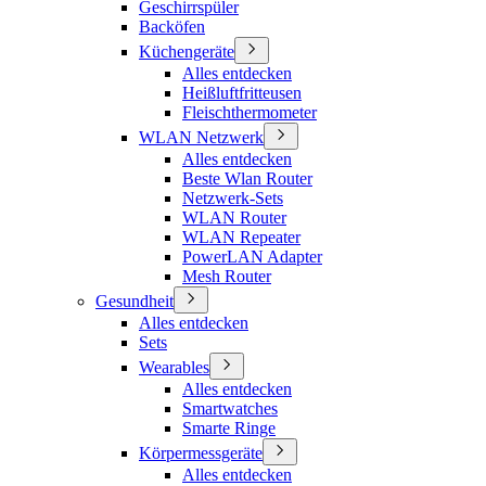
Geschirrspüler
Backöfen
Küchengeräte
Alles entdecken
Heißluftfritteusen
Fleischthermometer
WLAN Netzwerk
Alles entdecken
Beste Wlan Router
Netzwerk-Sets
WLAN Router
WLAN Repeater
PowerLAN Adapter
Mesh Router
Gesundheit
Alles entdecken
Sets
Wearables
Alles entdecken
Smartwatches
Smarte Ringe
Körpermessgeräte
Alles entdecken