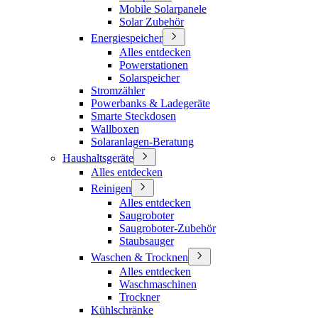
Mobile Solarpanele
Solar Zubehör
Energiespeicher
Alles entdecken
Powerstationen
Solarspeicher
Stromzähler
Powerbanks & Ladegeräte
Smarte Steckdosen
Wallboxen
Solaranlagen-Beratung
Haushaltsgeräte
Alles entdecken
Reinigen
Alles entdecken
Saugroboter
Saugroboter-Zubehör
Staubsauger
Waschen & Trocknen
Alles entdecken
Waschmaschinen
Trockner
Kühlschränke