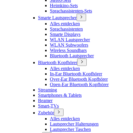
Stereo-Sets
Heimkino-Sets
Sprachassistenten-Sets
Smarte Lautsprecher
Alles entdecken
Sprachassistenten
Smarte Displays
WLAN Lautsprecher
WLAN Subwoofers
Wireless Soundbars
Bluetooth Lautsprecher
Bluetooth Kopfhörer
Alles entdecken
In-Ear Bluetooth Kopfhörer
Over-Ear Bluetooth Kopfhörer
Open-Ear Bluetooth Kopfhörer
Streaming
Smartphones & Tablets
Beamer
Smart-TVs
Zubehör
Alles entdecken
Lautsprecher Halterungen
Lautsprecher Taschen