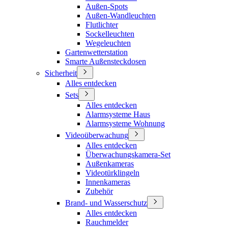
Außen-Spots
Außen-Wandleuchten
Flutlichter
Sockelleuchten
Wegeleuchten
Gartenwetterstation
Smarte Außensteckdosen
Sicherheit
Alles entdecken
Sets
Alles entdecken
Alarmsysteme Haus
Alarmsysteme Wohnung
Videoüberwachung
Alles entdecken
Überwachungskamera-Set
Außenkameras
Videotürklingeln
Innenkameras
Zubehör
Brand- und Wasserschutz
Alles entdecken
Rauchmelder