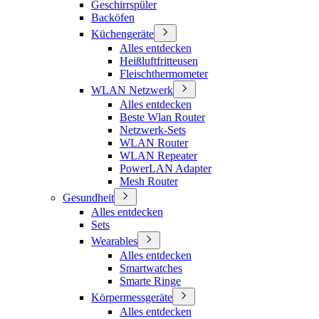
Geschirrspüler
Backöfen
Küchengeräte
Alles entdecken
Heißluftfritteusen
Fleischthermometer
WLAN Netzwerk
Alles entdecken
Beste Wlan Router
Netzwerk-Sets
WLAN Router
WLAN Repeater
PowerLAN Adapter
Mesh Router
Gesundheit
Alles entdecken
Sets
Wearables
Alles entdecken
Smartwatches
Smarte Ringe
Körpermessgeräte
Alles entdecken