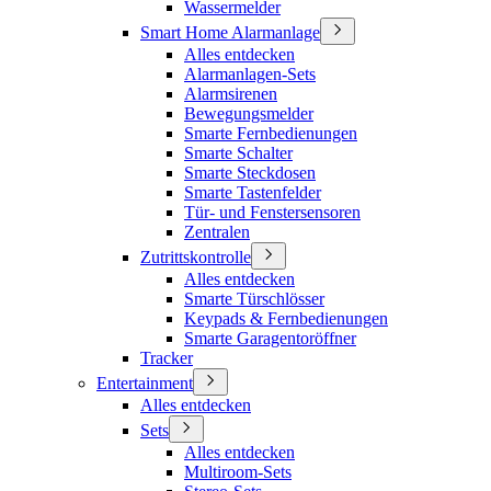
Wassermelder
Smart Home Alarmanlage
Alles entdecken
Alarmanlagen-Sets
Alarmsirenen
Bewegungsmelder
Smarte Fernbedienungen
Smarte Schalter
Smarte Steckdosen
Smarte Tastenfelder
Tür- und Fenstersensoren
Zentralen
Zutrittskontrolle
Alles entdecken
Smarte Türschlösser
Keypads & Fernbedienungen
Smarte Garagentoröffner
Tracker
Entertainment
Alles entdecken
Sets
Alles entdecken
Multiroom-Sets