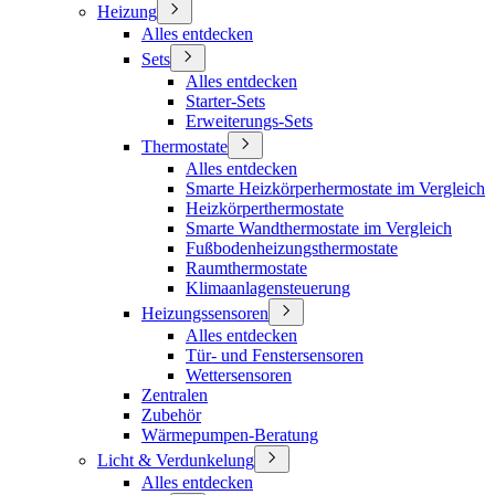
Heizung
Alles entdecken
Sets
Alles entdecken
Starter-Sets
Erweiterungs-Sets
Thermostate
Alles entdecken
Smarte Heizkörperhermostate im Vergleich
Heizkörperthermostate
Smarte Wandthermostate im Vergleich
Fußbodenheizungsthermostate
Raumthermostate
Klimaanlagensteuerung
Heizungssensoren
Alles entdecken
Tür- und Fenstersensoren
Wettersensoren
Zentralen
Zubehör
Wärmepumpen-Beratung
Licht & Verdunkelung
Alles entdecken