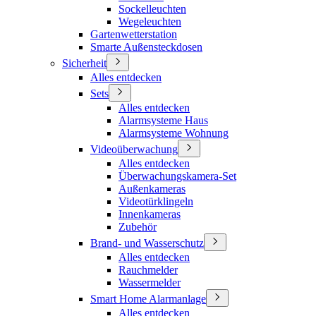
Sockelleuchten
Wegeleuchten
Gartenwetterstation
Smarte Außensteckdosen
Sicherheit
Alles entdecken
Sets
Alles entdecken
Alarmsysteme Haus
Alarmsysteme Wohnung
Videoüberwachung
Alles entdecken
Überwachungskamera-Set
Außenkameras
Videotürklingeln
Innenkameras
Zubehör
Brand- und Wasserschutz
Alles entdecken
Rauchmelder
Wassermelder
Smart Home Alarmanlage
Alles entdecken