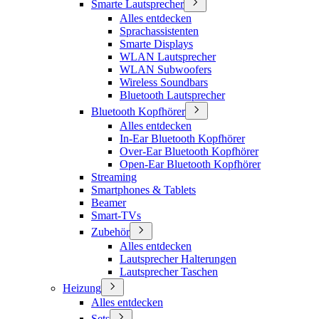
Smarte Lautsprecher
Alles entdecken
Sprachassistenten
Smarte Displays
WLAN Lautsprecher
WLAN Subwoofers
Wireless Soundbars
Bluetooth Lautsprecher
Bluetooth Kopfhörer
Alles entdecken
In-Ear Bluetooth Kopfhörer
Over-Ear Bluetooth Kopfhörer
Open-Ear Bluetooth Kopfhörer
Streaming
Smartphones & Tablets
Beamer
Smart-TVs
Zubehör
Alles entdecken
Lautsprecher Halterungen
Lautsprecher Taschen
Heizung
Alles entdecken
Sets