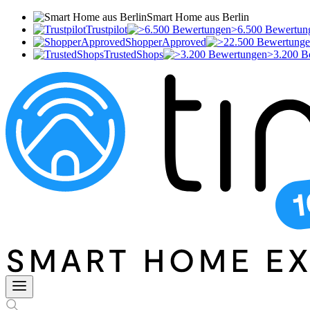
Smart Home aus Berlin
Trustpilot
>6.500 Bewertun
ShopperApproved
TrustedShops
>3.200 B