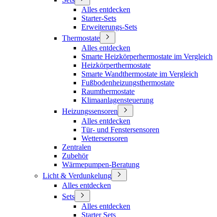
Alles entdecken
Starter-Sets
Erweiterungs-Sets
Thermostate
Alles entdecken
Smarte Heizkörperhermostate im Vergleich
Heizkörperthermostate
Smarte Wandthermostate im Vergleich
Fußbodenheizungsthermostate
Raumthermostate
Klimaanlagensteuerung
Heizungssensoren
Alles entdecken
Tür- und Fenstersensoren
Wettersensoren
Zentralen
Zubehör
Wärmepumpen-Beratung
Licht & Verdunkelung
Alles entdecken
Sets
Alles entdecken
Starter Sets