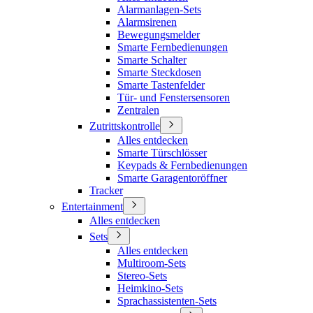
Alarmanlagen-Sets
Alarmsirenen
Bewegungsmelder
Smarte Fernbedienungen
Smarte Schalter
Smarte Steckdosen
Smarte Tastenfelder
Tür- und Fenstersensoren
Zentralen
Zutrittskontrolle
Alles entdecken
Smarte Türschlösser
Keypads & Fernbedienungen
Smarte Garagentoröffner
Tracker
Entertainment
Alles entdecken
Sets
Alles entdecken
Multiroom-Sets
Stereo-Sets
Heimkino-Sets
Sprachassistenten-Sets