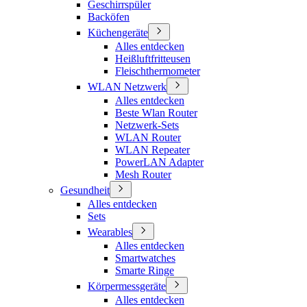
Geschirrspüler
Backöfen
Küchengeräte
Alles entdecken
Heißluftfritteusen
Fleischthermometer
WLAN Netzwerk
Alles entdecken
Beste Wlan Router
Netzwerk-Sets
WLAN Router
WLAN Repeater
PowerLAN Adapter
Mesh Router
Gesundheit
Alles entdecken
Sets
Wearables
Alles entdecken
Smartwatches
Smarte Ringe
Körpermessgeräte
Alles entdecken