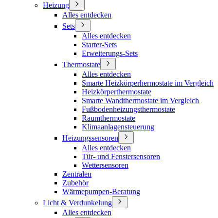
Heizung
Alles entdecken
Sets
Alles entdecken
Starter-Sets
Erweiterungs-Sets
Thermostate
Alles entdecken
Smarte Heizkörperhermostate im Vergleich
Heizkörperthermostate
Smarte Wandthermostate im Vergleich
Fußbodenheizungsthermostate
Raumthermostate
Klimaanlagensteuerung
Heizungssensoren
Alles entdecken
Tür- und Fenstersensoren
Wettersensoren
Zentralen
Zubehör
Wärmepumpen-Beratung
Licht & Verdunkelung
Alles entdecken