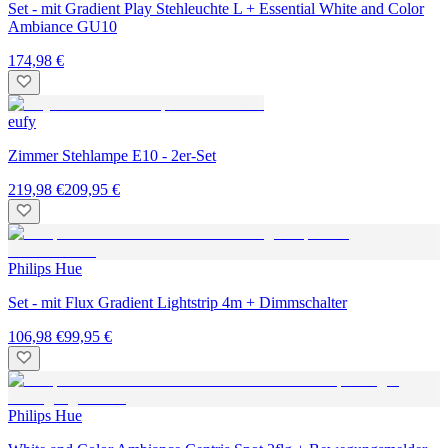
Set - mit Gradient Play Stehleuchte L + Essential White and Color
Ambiance GU10
174,98 €
eufy
Zimmer Stehlampe E10 - 2er-Set
219,98 €
209,95 €
Philips Hue
Set - mit Flux Gradient Lightstrip 4m + Dimmschalter
106,98 €
99,95 €
Philips Hue