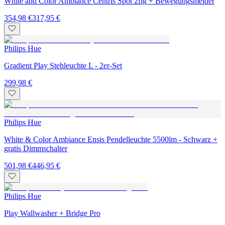
White and Color Ambiance Centris Spot 2flg + Bewegungsmelder
354,98 €
317,95 €
Philips Hue
Gradient Play Stehleuchte L - 2er-Set
299,98 €
Philips Hue
White & Color Ambiance Ensis Pendelleuchte 5500lm - Schwarz +
gratis Dimmschalter
501,98 €
446,95 €
Philips Hue
Play Wallwasher + Bridge Pro