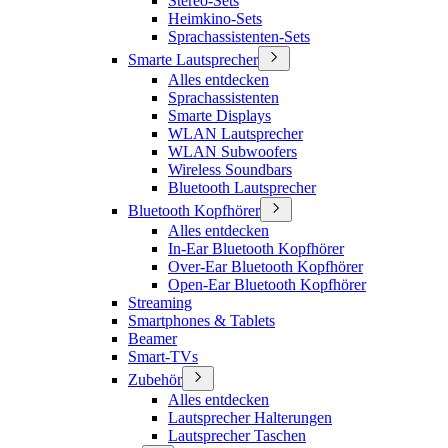
Stereo-Sets
Heimkino-Sets
Sprachassistenten-Sets
Smarte Lautsprecher
Alles entdecken
Sprachassistenten
Smarte Displays
WLAN Lautsprecher
WLAN Subwoofers
Wireless Soundbars
Bluetooth Lautsprecher
Bluetooth Kopfhörer
Alles entdecken
In-Ear Bluetooth Kopfhörer
Over-Ear Bluetooth Kopfhörer
Open-Ear Bluetooth Kopfhörer
Streaming
Smartphones & Tablets
Beamer
Smart-TVs
Zubehör
Alles entdecken
Lautsprecher Halterungen
Lautsprecher Taschen