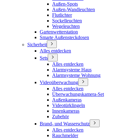
Außen-Spots
Außen-Wandleuchten
Flutlichter
Sockelleuchten
Wegeleuchten
Gartenwetterstation
Smarte Außensteckdosen
Sicherheit
Alles entdecken
Sets
Alles entdecken
Alarmsysteme Haus
Alarmsysteme Wohnung
Videoüberwachung
Alles entdecken
Überwachungskamera-Set
Außenkameras
Videotürklingeln
Innenkameras
Zubehör
Brand- und Wasserschutz
Alles entdecken
Rauchmelder