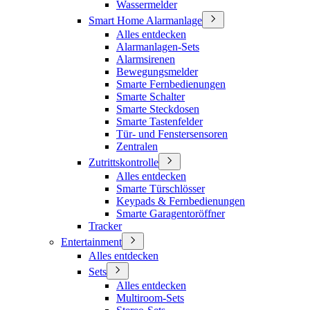
Wassermelder
Smart Home Alarmanlage
Alles entdecken
Alarmanlagen-Sets
Alarmsirenen
Bewegungsmelder
Smarte Fernbedienungen
Smarte Schalter
Smarte Steckdosen
Smarte Tastenfelder
Tür- und Fenstersensoren
Zentralen
Zutrittskontrolle
Alles entdecken
Smarte Türschlösser
Keypads & Fernbedienungen
Smarte Garagentoröffner
Tracker
Entertainment
Alles entdecken
Sets
Alles entdecken
Multiroom-Sets