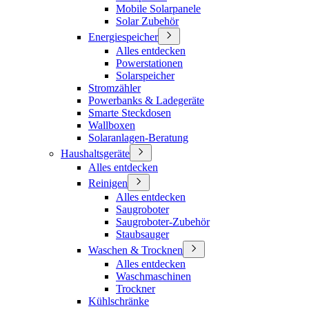
Mobile Solarpanele
Solar Zubehör
Energiespeicher
Alles entdecken
Powerstationen
Solarspeicher
Stromzähler
Powerbanks & Ladegeräte
Smarte Steckdosen
Wallboxen
Solaranlagen-Beratung
Haushaltsgeräte
Alles entdecken
Reinigen
Alles entdecken
Saugroboter
Saugroboter-Zubehör
Staubsauger
Waschen & Trocknen
Alles entdecken
Waschmaschinen
Trockner
Kühlschränke