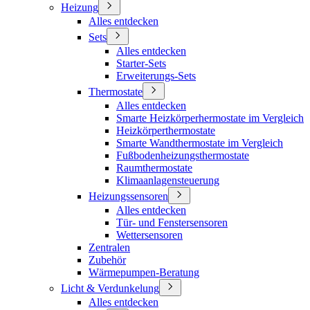
Heizung
Alles entdecken
Sets
Alles entdecken
Starter-Sets
Erweiterungs-Sets
Thermostate
Alles entdecken
Smarte Heizkörperhermostate im Vergleich
Heizkörperthermostate
Smarte Wandthermostate im Vergleich
Fußbodenheizungsthermostate
Raumthermostate
Klimaanlagensteuerung
Heizungssensoren
Alles entdecken
Tür- und Fenstersensoren
Wettersensoren
Zentralen
Zubehör
Wärmepumpen-Beratung
Licht & Verdunkelung
Alles entdecken