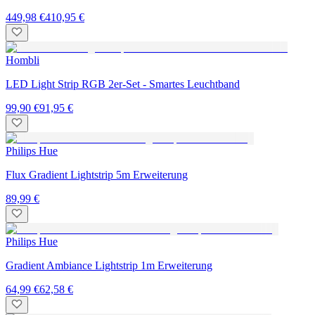
449,98 €
410,95 €
Hombli
LED Light Strip RGB 2er-Set - Smartes Leuchtband
99,90 €
91,95 €
Philips Hue
Flux Gradient Lightstrip 5m Erweiterung
89,99 €
Philips Hue
Gradient Ambiance Lightstrip 1m Erweiterung
64,99 €
62,58 €