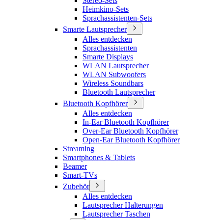
Stereo-Sets
Heimkino-Sets
Sprachassistenten-Sets
Smarte Lautsprecher
Alles entdecken
Sprachassistenten
Smarte Displays
WLAN Lautsprecher
WLAN Subwoofers
Wireless Soundbars
Bluetooth Lautsprecher
Bluetooth Kopfhörer
Alles entdecken
In-Ear Bluetooth Kopfhörer
Over-Ear Bluetooth Kopfhörer
Open-Ear Bluetooth Kopfhörer
Streaming
Smartphones & Tablets
Beamer
Smart-TVs
Zubehör
Alles entdecken
Lautsprecher Halterungen
Lautsprecher Taschen