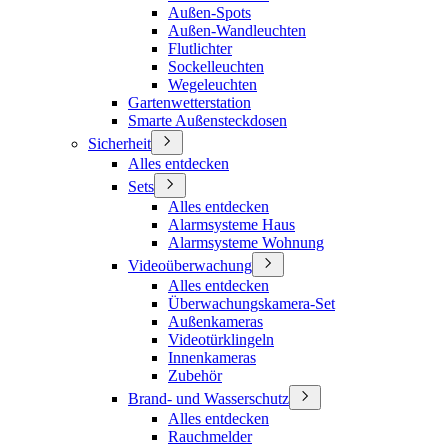
Außen-Spots
Außen-Wandleuchten
Flutlichter
Sockelleuchten
Wegeleuchten
Gartenwetterstation
Smarte Außensteckdosen
Sicherheit
Alles entdecken
Sets
Alles entdecken
Alarmsysteme Haus
Alarmsysteme Wohnung
Videoüberwachung
Alles entdecken
Überwachungskamera-Set
Außenkameras
Videotürklingeln
Innenkameras
Zubehör
Brand- und Wasserschutz
Alles entdecken
Rauchmelder