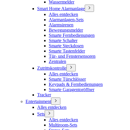
Wassermelder
Smart Home Alarmanlage
Alles entdecken
Alarmanlagen-Sets
Alarmsirenen
Bewegungsmelder
Smarte Fernbedienungen
Smarte Schalter
Smarte Steckdosen
Smarte Tastenfelder
Tür- und Fenstersensoren
Zentralen
Zutrittskontrolle
Alles entdecken
Smarte Türschlösser
Keypads & Fernbedienungen
Smarte Garagentoröffner
Tracker
Entertainment
Alles entdecken
Sets
Alles entdecken
Multiroom-Sets