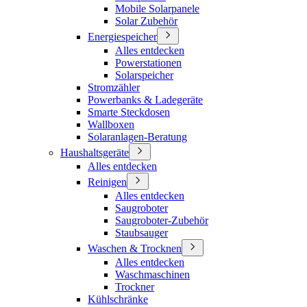
Mobile Solarpanele
Solar Zubehör
Energiespeicher
Alles entdecken
Powerstationen
Solarspeicher
Stromzähler
Powerbanks & Ladegeräte
Smarte Steckdosen
Wallboxen
Solaranlagen-Beratung
Haushaltsgeräte
Alles entdecken
Reinigen
Alles entdecken
Saugroboter
Saugroboter-Zubehör
Staubsauger
Waschen & Trocknen
Alles entdecken
Waschmaschinen
Trockner
Kühlschränke