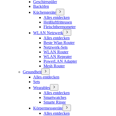
Geschirrspüler
Backöfen
Küchengeräte
Alles entdecken
Heißluftfritteusen
Fleischthermometer
WLAN Netzwerk
Alles entdecken
Beste Wlan Router
Netzwerk-Sets
WLAN Router
WLAN Repeater
PowerLAN Adapter
Mesh Router
Gesundheit
Alles entdecken
Sets
Wearables
Alles entdecken
Smartwatches
Smarte Ringe
Körpermessgeräte
Alles entdecken