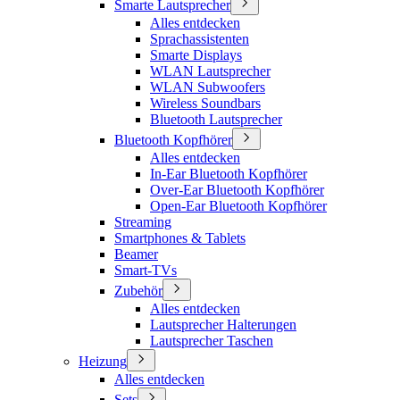
Smarte Lautsprecher
Alles entdecken
Sprachassistenten
Smarte Displays
WLAN Lautsprecher
WLAN Subwoofers
Wireless Soundbars
Bluetooth Lautsprecher
Bluetooth Kopfhörer
Alles entdecken
In-Ear Bluetooth Kopfhörer
Over-Ear Bluetooth Kopfhörer
Open-Ear Bluetooth Kopfhörer
Streaming
Smartphones & Tablets
Beamer
Smart-TVs
Zubehör
Alles entdecken
Lautsprecher Halterungen
Lautsprecher Taschen
Heizung
Alles entdecken
Sets