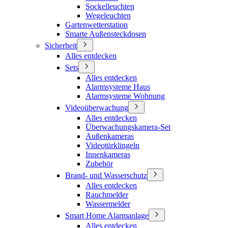
Sockelleuchten
Wegeleuchten
Gartenwetterstation
Smarte Außensteckdosen
Sicherheit
Alles entdecken
Sets
Alles entdecken
Alarmsysteme Haus
Alarmsysteme Wohnung
Videoüberwachung
Alles entdecken
Überwachungskamera-Set
Außenkameras
Videotürklingeln
Innenkameras
Zubehör
Brand- und Wasserschutz
Alles entdecken
Rauchmelder
Wassermelder
Smart Home Alarmanlage
Alles entdecken