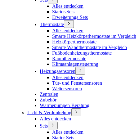
Alles entdecken
Starter-Sets
Erweiterungs-Sets
Thermostate
Alles entdecken
Smarte Heizkörperhermostate im Vergleich
Heizkörperthermostate
Smarte Wandthermostate im Vergleich
Fußbodenheizungsthermostate
Raumthermostate
Klimaanlagensteuerung
Heizungssensoren
Alles entdecken
Tür- und Fenstersensoren
Wettersensoren
Zentralen
Zubehör
Wärmepumpen-Beratung
Licht & Verdunkelung
Alles entdecken
Sets
Alles entdecken
Starter Sets