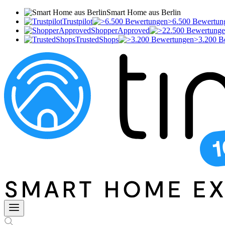
Smart Home aus Berlin
Trustpilot
>6.500 Bewertun
ShopperApproved
TrustedShops
>3.200 B