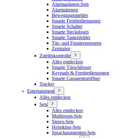
Alarmanlagen-Sets
Alarmsirenen
Bewegungsmelder
Smarte Fernbedienungen
Smarte Schalter
Smarte Steckdosen
Smarte Tastenfelder
Tür- und Fenstersensoren
Zentralen
Zutrittskontrolle
Alles entdecken
Smarte Türschlösser
Keypads & Fernbedienungen
Smarte Garagentoröffner
Tracker
Entertainment
Alles entdecken
Sets
Alles entdecken
Multiroom-Sets
Stereo-Sets
Heimkino-Sets
Sprachassistenten-Sets