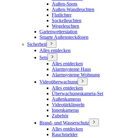
Außen-Spots
Außen-Wandleuchten
Flutlichter
Sockelleuchten
Wegeleuchten
Gartenwetterstation
Smarte Außensteckdosen
Sicherheit
Alles entdecken
Sets
Alles entdecken
Alarmsysteme Haus
Alarmsysteme Wohnung
Videoüberwachung
Alles entdecken
Überwachungskamera-Set
Außenkameras
Videotürklingeln
Innenkameras
Zubehör
Brand- und Wasserschutz
Alles entdecken
Rauchmelder