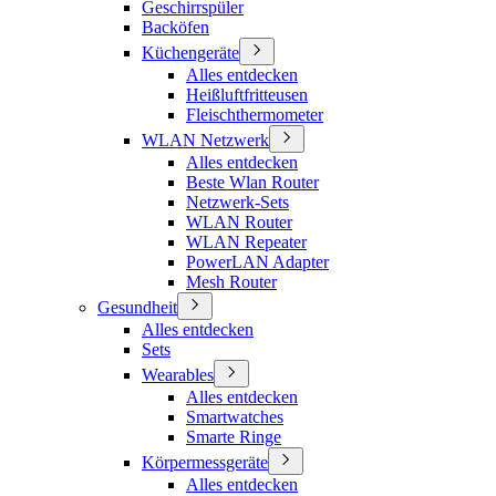
Geschirrspüler
Backöfen
Küchengeräte
Alles entdecken
Heißluftfritteusen
Fleischthermometer
WLAN Netzwerk
Alles entdecken
Beste Wlan Router
Netzwerk-Sets
WLAN Router
WLAN Repeater
PowerLAN Adapter
Mesh Router
Gesundheit
Alles entdecken
Sets
Wearables
Alles entdecken
Smartwatches
Smarte Ringe
Körpermessgeräte
Alles entdecken