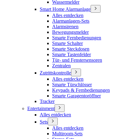
Wassermelder
Smart Home Alarmanlage
Alles entdecken
Alarmanlagen-Sets
Alarmsirenen
Bewegungsmelder
Smarte Fernbedienungen
Smarte Schalter
Smarte Steckdosen
Smarte Tastenfelder
Tür- und Fenstersensoren
Zentralen
Zutrittskontrolle
Alles entdecken
Smarte Türschlösser
Keypads & Fernbedienungen
Smarte Garagentoröffner
Tracker
Entertainment
Alles entdecken
Sets
Alles entdecken
Multiroom-Sets