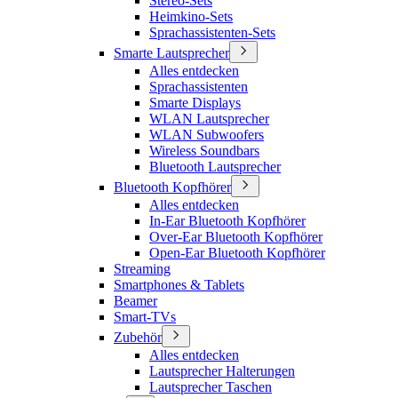
Stereo-Sets
Heimkino-Sets
Sprachassistenten-Sets
Smarte Lautsprecher
Alles entdecken
Sprachassistenten
Smarte Displays
WLAN Lautsprecher
WLAN Subwoofers
Wireless Soundbars
Bluetooth Lautsprecher
Bluetooth Kopfhörer
Alles entdecken
In-Ear Bluetooth Kopfhörer
Over-Ear Bluetooth Kopfhörer
Open-Ear Bluetooth Kopfhörer
Streaming
Smartphones & Tablets
Beamer
Smart-TVs
Zubehör
Alles entdecken
Lautsprecher Halterungen
Lautsprecher Taschen