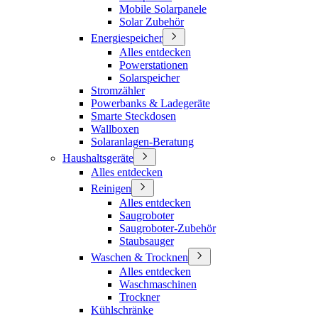
Mobile Solarpanele
Solar Zubehör
Energiespeicher
Alles entdecken
Powerstationen
Solarspeicher
Stromzähler
Powerbanks & Ladegeräte
Smarte Steckdosen
Wallboxen
Solaranlagen-Beratung
Haushaltsgeräte
Alles entdecken
Reinigen
Alles entdecken
Saugroboter
Saugroboter-Zubehör
Staubsauger
Waschen & Trocknen
Alles entdecken
Waschmaschinen
Trockner
Kühlschränke