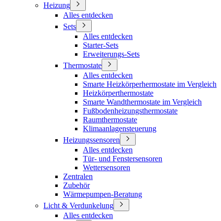
Heizung
Alles entdecken
Sets
Alles entdecken
Starter-Sets
Erweiterungs-Sets
Thermostate
Alles entdecken
Smarte Heizkörperhermostate im Vergleich
Heizkörperthermostate
Smarte Wandthermostate im Vergleich
Fußbodenheizungsthermostate
Raumthermostate
Klimaanlagensteuerung
Heizungssensoren
Alles entdecken
Tür- und Fenstersensoren
Wettersensoren
Zentralen
Zubehör
Wärmepumpen-Beratung
Licht & Verdunkelung
Alles entdecken