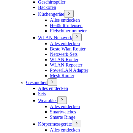
Geschirrspüler
Backöfen
Küchengeräte
Alles entdecken
Heißluftfritteusen
Fleischthermometer
WLAN Netzwerk
Alles entdecken
Beste Wlan Router
Netzwerk-Sets
WLAN Router
WLAN Repeater
PowerLAN Adapter
Mesh Router
Gesundheit
Alles entdecken
Sets
Wearables
Alles entdecken
Smartwatches
Smarte Ringe
Körpermessgeräte
Alles entdecken