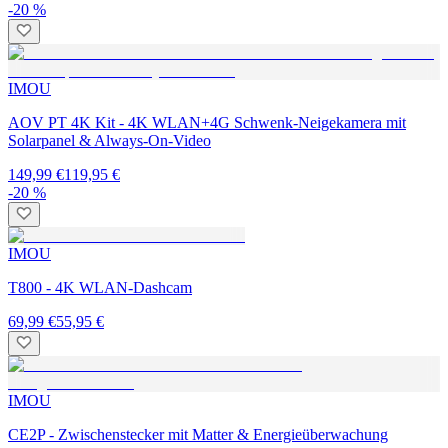
-20 %
IMOU
AOV PT 4K Kit - 4K WLAN+4G Schwenk-Neigekamera mit
Solarpanel & Always-On-Video
149,99 €
119,95 €
-20 %
IMOU
T800 - 4K WLAN-Dashcam
69,99 €
55,95 €
IMOU
CE2P - Zwischenstecker mit Matter & Energieüberwachung