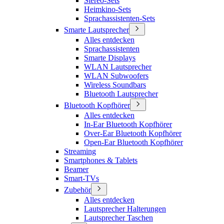
Stereo-Sets
Heimkino-Sets
Sprachassistenten-Sets
Smarte Lautsprecher
Alles entdecken
Sprachassistenten
Smarte Displays
WLAN Lautsprecher
WLAN Subwoofers
Wireless Soundbars
Bluetooth Lautsprecher
Bluetooth Kopfhörer
Alles entdecken
In-Ear Bluetooth Kopfhörer
Over-Ear Bluetooth Kopfhörer
Open-Ear Bluetooth Kopfhörer
Streaming
Smartphones & Tablets
Beamer
Smart-TVs
Zubehör
Alles entdecken
Lautsprecher Halterungen
Lautsprecher Taschen