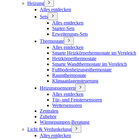
Heizung
Alles entdecken
Sets
Alles entdecken
Starter-Sets
Erweiterungs-Sets
Thermostate
Alles entdecken
Smarte Heizkörperhermostate im Vergleich
Heizkörperthermostate
Smarte Wandthermostate im Vergleich
Fußbodenheizungsthermostate
Raumthermostate
Klimaanlagensteuerung
Heizungssensoren
Alles entdecken
Tür- und Fenstersensoren
Wettersensoren
Zentralen
Zubehör
Wärmepumpen-Beratung
Licht & Verdunkelung
Alles entdecken