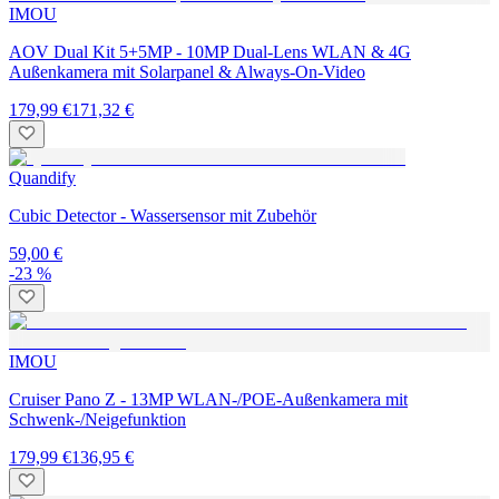
IMOU
AOV Dual Kit 5+5MP - 10MP Dual-Lens WLAN & 4G
Außenkamera mit Solarpanel & Always-On-Video
179,99 €
171,32 €
Quandify
Cubic Detector - Wassersensor mit Zubehör
59,00 €
-23 %
IMOU
Cruiser Pano Z - 13MP WLAN-/POE-Außenkamera mit
Schwenk-/Neigefunktion
179,99 €
136,95 €