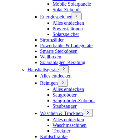
Mobile Solarpanele
Solar Zubehör
Energiespeicher
Alles entdecken
Powerstationen
Solarspeicher
Stromzähler
Powerbanks & Ladegeräte
Smarte Steckdosen
Wallboxen
Solaranlagen-Beratung
Haushaltsgeräte
Alles entdecken
Reinigen
Alles entdecken
Saugroboter
Saugroboter-Zubehör
Staubsauger
Waschen & Trocknen
Alles entdecken
Waschmaschinen
Trockner
Kühlschränke