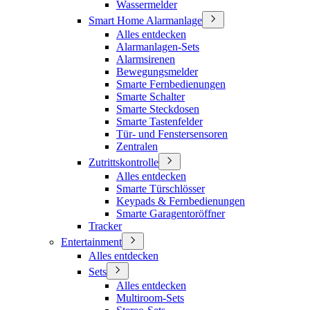
Wassermelder
Smart Home Alarmanlage
Alles entdecken
Alarmanlagen-Sets
Alarmsirenen
Bewegungsmelder
Smarte Fernbedienungen
Smarte Schalter
Smarte Steckdosen
Smarte Tastenfelder
Tür- und Fenstersensoren
Zentralen
Zutrittskontrolle
Alles entdecken
Smarte Türschlösser
Keypads & Fernbedienungen
Smarte Garagentoröffner
Tracker
Entertainment
Alles entdecken
Sets
Alles entdecken
Multiroom-Sets