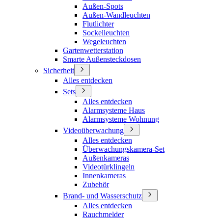
Außen-Spots
Außen-Wandleuchten
Flutlichter
Sockelleuchten
Wegeleuchten
Gartenwetterstation
Smarte Außensteckdosen
Sicherheit
Alles entdecken
Sets
Alles entdecken
Alarmsysteme Haus
Alarmsysteme Wohnung
Videoüberwachung
Alles entdecken
Überwachungskamera-Set
Außenkameras
Videotürklingeln
Innenkameras
Zubehör
Brand- und Wasserschutz
Alles entdecken
Rauchmelder