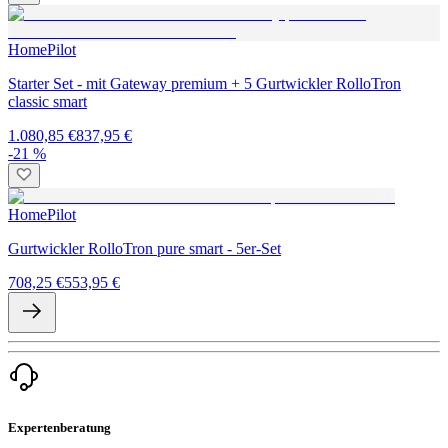
HomePilot
Starter Set - mit Gateway premium + 5 Gurtwickler RolloTron
classic smart
1.080,85 €
837,95 €
-21 %
HomePilot
Gurtwickler RolloTron pure smart - 5er-Set
708,25 €
553,95 €
Expertenberatung