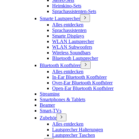
Stereo-Sets
Heimkino-Sets
Sprachassistenten-Sets
Smarte Lautsprecher
Alles entdecken
Sprachassistenten
Smarte Displays
WLAN Lautsprecher
WLAN Subwoofers
Wireless Soundbars
Bluetooth Lautsprecher
Bluetooth Kopfhörer
Alles entdecken
In-Ear Bluetooth Kopfhörer
Over-Ear Bluetooth Kopfhörer
Open-Ear Bluetooth Kopfhörer
Streaming
Smartphones & Tablets
Beamer
Smart-TVs
Zubehör
Alles entdecken
Lautsprecher Halterungen
Lautsprecher Taschen