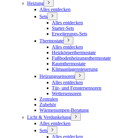
Heizung
Alles entdecken
Sets
Alles entdecken
Starter-Sets
Erweiterungs-Sets
Thermostate
Alles entdecken
Heizkörperthermostate
Fußbodenheizungsthermostate
Raumthermostate
Klimaanlagensteuerung
Heizungssensoren
Alles entdecken
Tür- und Fenstersensoren
Wettersensoren
Zentralen
Zubehör
Wärmepumpen-Beratung
Licht & Verdunkelung
Alles entdecken
Sets
Alles entdecken