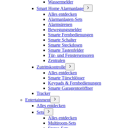
Wassermelder
Smart Home Alarmanlage
Alles entdecken
Alarmanlagen-Sets
Alarmsirenen
Bewegungsmelder
Smarte Fernbedienungen
Smarte Schalter
Smarte Steckdosen
Smarte Tastenfelder
Tür- und Fenstersensoren
Zentralen
Zutrittskontrolle
Alles entdecken
Smarte Türschlösser
Keypads & Fernbedienungen
Smarte Garagentoröffner
Tracker
Entertainment
Alles entdecken
Sets
Alles entdecken
Multiroom-Sets