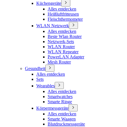
Küchengeräte
Alles entdecken
Heißluftfritteusen
Fleischthermometer
WLAN Netzwerk
Alles entdecken
Beste Wlan Router
Netzwerk-Sets
WLAN Router
WLAN Repeater
PowerLAN Adapter
Mesh Router
Gesundheit
Alles entdecken
Sets
Wearables
Alles entdecken
Smartwatches
Smarte Ringe
Körpermessgeräte
Alles entdecken
Smarte Waagen
Blutdruckmessgeräte