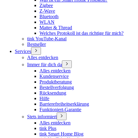
Zigbee
Z-Wave
Bluetooth
WLAN
Matter & Thread
Welches Protokoll ist das richtige für mich?
tink YouTube-Kanal
Bestseller
Services
Alles entdecken
Immer für dich da
Alles entdecken
Kundenservice
Produktberatung
Bestellverfolgung
Rücksendung
Hilfe
Barrierefreiheitserklärung
Funktioniert-Garantie
Stets informiert
Alles entdecken
tink Plus
tink Smart Home Blog