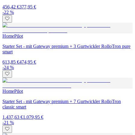
456,42 €
377,95 €
-22 %
HomePilot
Starter Set - mit Gateway premium + 3 Gurtwickler RolloTron pure
smart
613,85 €
474,95 €
-24 %
HomePilot
Starter Set - mit Gateway premium + 7 Gurtwickler RolloTron
classic smart
1.437,63 €
1.079,95 €
-21 %