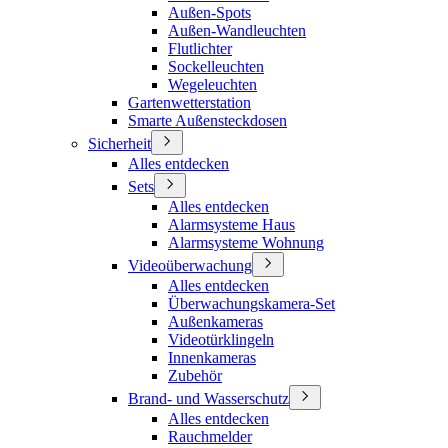
Außen-Spots
Außen-Wandleuchten
Flutlichter
Sockelleuchten
Wegeleuchten
Gartenwetterstation
Smarte Außensteckdosen
Sicherheit
Alles entdecken
Sets
Alles entdecken
Alarmsysteme Haus
Alarmsysteme Wohnung
Videoüberwachung
Alles entdecken
Überwachungskamera-Set
Außenkameras
Videotürklingeln
Innenkameras
Zubehör
Brand- und Wasserschutz
Alles entdecken
Rauchmelder