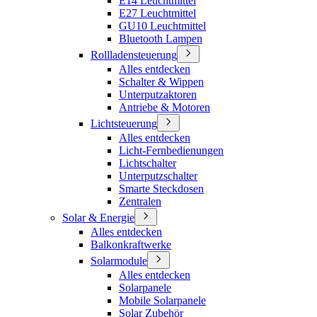
E14 Leuchtmittel
E27 Leuchtmittel
GU10 Leuchtmittel
Bluetooth Lampen
Rollladensteuerung
Alles entdecken
Schalter & Wippen
Unterputzaktoren
Antriebe & Motoren
Lichtsteuerung
Alles entdecken
Licht-Fernbedienungen
Lichtschalter
Unterputzschalter
Smarte Steckdosen
Zentralen
Solar & Energie
Alles entdecken
Balkonkraftwerke
Solarmodule
Alles entdecken
Solarpanele
Mobile Solarpanele
Solar Zubehör