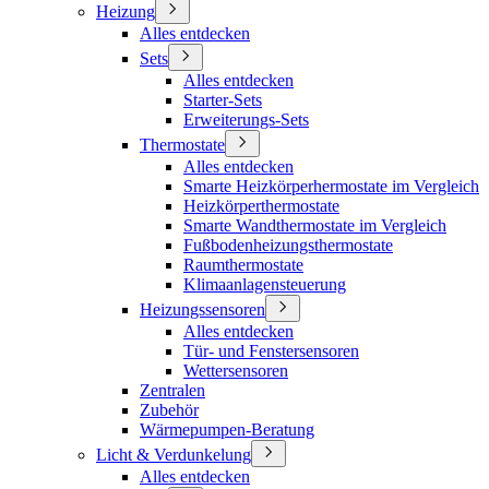
Heizung
Alles entdecken
Sets
Alles entdecken
Starter-Sets
Erweiterungs-Sets
Thermostate
Alles entdecken
Smarte Heizkörperhermostate im Vergleich
Heizkörperthermostate
Smarte Wandthermostate im Vergleich
Fußbodenheizungsthermostate
Raumthermostate
Klimaanlagensteuerung
Heizungssensoren
Alles entdecken
Tür- und Fenstersensoren
Wettersensoren
Zentralen
Zubehör
Wärmepumpen-Beratung
Licht & Verdunkelung
Alles entdecken