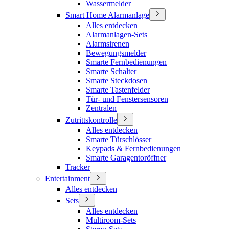
Wassermelder
Smart Home Alarmanlage
Alles entdecken
Alarmanlagen-Sets
Alarmsirenen
Bewegungsmelder
Smarte Fernbedienungen
Smarte Schalter
Smarte Steckdosen
Smarte Tastenfelder
Tür- und Fenstersensoren
Zentralen
Zutrittskontrolle
Alles entdecken
Smarte Türschlösser
Keypads & Fernbedienungen
Smarte Garagentoröffner
Tracker
Entertainment
Alles entdecken
Sets
Alles entdecken
Multiroom-Sets