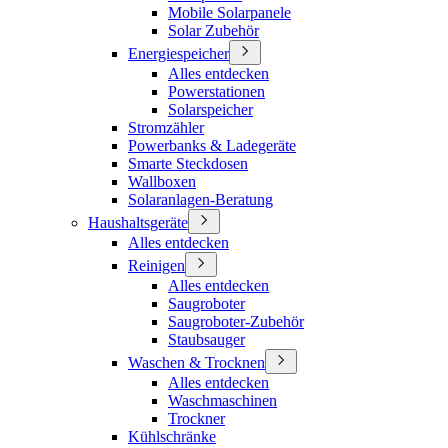
Mobile Solarpanele
Solar Zubehör
Energiespeicher
Alles entdecken
Powerstationen
Solarspeicher
Stromzähler
Powerbanks & Ladegeräte
Smarte Steckdosen
Wallboxen
Solaranlagen-Beratung
Haushaltsgeräte
Alles entdecken
Reinigen
Alles entdecken
Saugroboter
Saugroboter-Zubehör
Staubsauger
Waschen & Trocknen
Alles entdecken
Waschmaschinen
Trockner
Kühlschränke