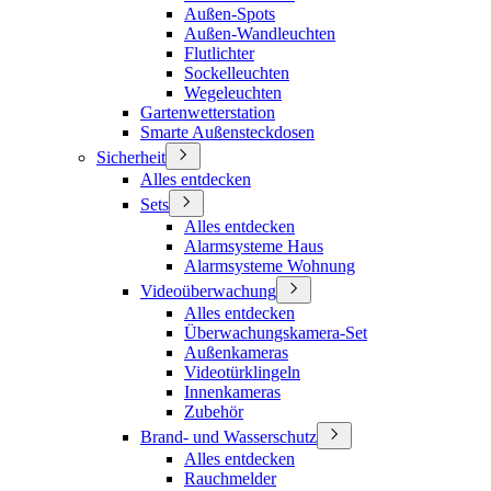
Außen-Spots
Außen-Wandleuchten
Flutlichter
Sockelleuchten
Wegeleuchten
Gartenwetterstation
Smarte Außensteckdosen
Sicherheit
Alles entdecken
Sets
Alles entdecken
Alarmsysteme Haus
Alarmsysteme Wohnung
Videoüberwachung
Alles entdecken
Überwachungskamera-Set
Außenkameras
Videotürklingeln
Innenkameras
Zubehör
Brand- und Wasserschutz
Alles entdecken
Rauchmelder