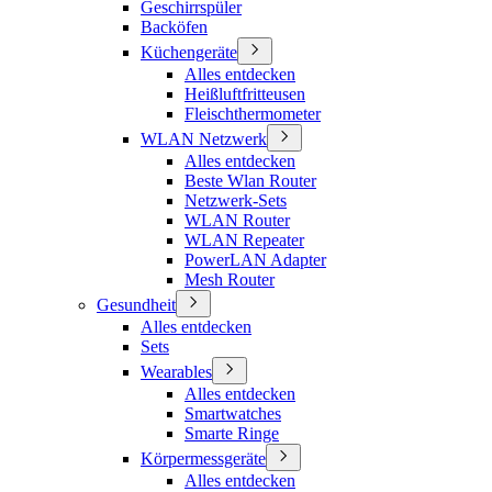
Geschirrspüler
Backöfen
Küchengeräte
Alles entdecken
Heißluftfritteusen
Fleischthermometer
WLAN Netzwerk
Alles entdecken
Beste Wlan Router
Netzwerk-Sets
WLAN Router
WLAN Repeater
PowerLAN Adapter
Mesh Router
Gesundheit
Alles entdecken
Sets
Wearables
Alles entdecken
Smartwatches
Smarte Ringe
Körpermessgeräte
Alles entdecken