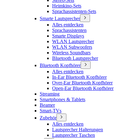
Stereo-Sets
Heimkino-Sets
Sprachassistenten-Sets
Smarte Lautsprecher
Alles entdecken
Sprachassistenten
Smarte Displays
WLAN Lautsprecher
WLAN Subwoofers
Wireless Soundbars
Bluetooth Lautsprecher
Bluetooth Kopfhörer
Alles entdecken
In-Ear Bluetooth Kopfhörer
Over-Ear Bluetooth Kopfhörer
Open-Ear Bluetooth Kopfhörer
Streaming
Smartphones & Tablets
Beamer
Smart-TVs
Zubehör
Alles entdecken
Lautsprecher Halterungen
Lautsprecher Taschen