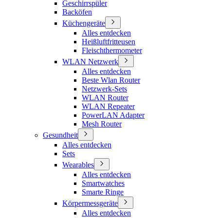
Geschirrspüler
Backöfen
Küchengeräte
Alles entdecken
Heißluftfritteusen
Fleischthermometer
WLAN Netzwerk
Alles entdecken
Beste Wlan Router
Netzwerk-Sets
WLAN Router
WLAN Repeater
PowerLAN Adapter
Mesh Router
Gesundheit
Alles entdecken
Sets
Wearables
Alles entdecken
Smartwatches
Smarte Ringe
Körpermessgeräte
Alles entdecken