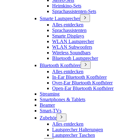
Stereo-Sets
Heimkino-Sets
Sprachassistenten-Sets
Smarte Lautsprecher
Alles entdecken
Sprachassistenten
Smarte Displays
WLAN Lautsprecher
WLAN Subwoofers
Wireless Soundbars
Bluetooth Lautsprecher
Bluetooth Kopfhörer
Alles entdecken
In-Ear Bluetooth Kopfhörer
Over-Ear Bluetooth Kopfhörer
Open-Ear Bluetooth Kopfhörer
Streaming
Smartphones & Tablets
Beamer
Smart-TVs
Zubehör
Alles entdecken
Lautsprecher Halterungen
Lautsprecher Taschen