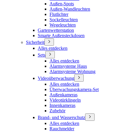
Außen-Spots
Außen-Wandleuchten
Flutlichter
Sockelleuchten
Wegeleuchten
Gartenwetterstation
Smarte Außensteckdosen
Sicherheit
Alles entdecken
Sets
Alles entdecken
Alarmsysteme Haus
Alarmsysteme Wohnung
Videoüberwachung
Alles entdecken
Überwachungskamera-Set
Außenkameras
Videotürklingeln
Innenkameras
Zubehör
Brand- und Wasserschutz
Alles entdecken
Rauchmelder