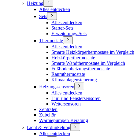
Heizung
Alles entdecken
Sets
Alles entdecken
Starter-Sets
Erweiterungs-Sets
Thermostate
Alles entdecken
Smarte Heizkörperhermostate im Vergleich
Heizkörperthermostate
Smarte Wandthermostate im Vergleich
Fußbodenheizungsthermostate
Raumthermostate
Klimaanlagensteuerung
Heizungssensoren
Alles entdecken
Tür- und Fenstersensoren
Wettersensoren
Zentralen
Zubehör
Wärmepumpen-Beratung
Licht & Verdunkelung
Alles entdecken