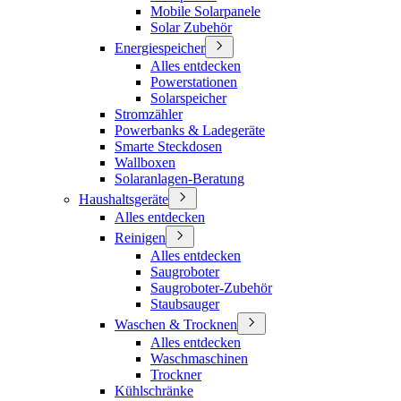
Mobile Solarpanele
Solar Zubehör
Energiespeicher
Alles entdecken
Powerstationen
Solarspeicher
Stromzähler
Powerbanks & Ladegeräte
Smarte Steckdosen
Wallboxen
Solaranlagen-Beratung
Haushaltsgeräte
Alles entdecken
Reinigen
Alles entdecken
Saugroboter
Saugroboter-Zubehör
Staubsauger
Waschen & Trocknen
Alles entdecken
Waschmaschinen
Trockner
Kühlschränke