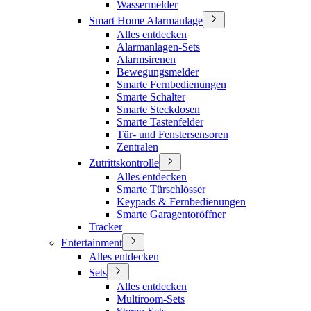
Wassermelder
Smart Home Alarmanlage
Alles entdecken
Alarmanlagen-Sets
Alarmsirenen
Bewegungsmelder
Smarte Fernbedienungen
Smarte Schalter
Smarte Steckdosen
Smarte Tastenfelder
Tür- und Fenstersensoren
Zentralen
Zutrittskontrolle
Alles entdecken
Smarte Türschlösser
Keypads & Fernbedienungen
Smarte Garagentoröffner
Tracker
Entertainment
Alles entdecken
Sets
Alles entdecken
Multiroom-Sets