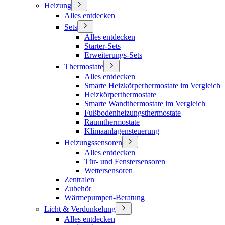
Heizung
Alles entdecken
Sets
Alles entdecken
Starter-Sets
Erweiterungs-Sets
Thermostate
Alles entdecken
Smarte Heizkörperhermostate im Vergleich
Heizkörperthermostate
Smarte Wandthermostate im Vergleich
Fußbodenheizungsthermostate
Raumthermostate
Klimaanlagensteuerung
Heizungssensoren
Alles entdecken
Tür- und Fenstersensoren
Wettersensoren
Zentralen
Zubehör
Wärmepumpen-Beratung
Licht & Verdunkelung
Alles entdecken