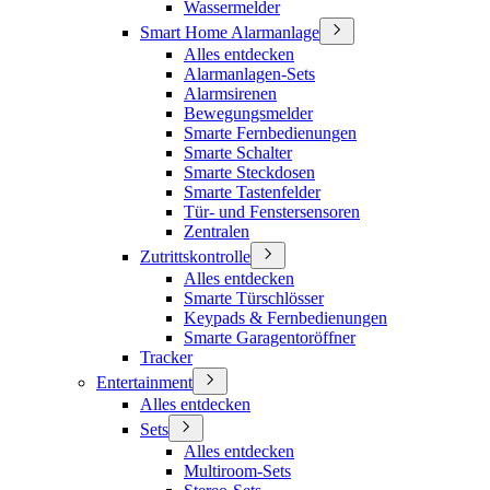
Wassermelder
Smart Home Alarmanlage
Alles entdecken
Alarmanlagen-Sets
Alarmsirenen
Bewegungsmelder
Smarte Fernbedienungen
Smarte Schalter
Smarte Steckdosen
Smarte Tastenfelder
Tür- und Fenstersensoren
Zentralen
Zutrittskontrolle
Alles entdecken
Smarte Türschlösser
Keypads & Fernbedienungen
Smarte Garagentoröffner
Tracker
Entertainment
Alles entdecken
Sets
Alles entdecken
Multiroom-Sets