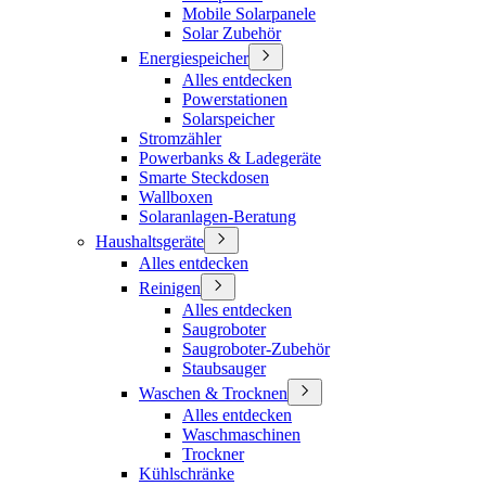
Mobile Solarpanele
Solar Zubehör
Energiespeicher
Alles entdecken
Powerstationen
Solarspeicher
Stromzähler
Powerbanks & Ladegeräte
Smarte Steckdosen
Wallboxen
Solaranlagen-Beratung
Haushaltsgeräte
Alles entdecken
Reinigen
Alles entdecken
Saugroboter
Saugroboter-Zubehör
Staubsauger
Waschen & Trocknen
Alles entdecken
Waschmaschinen
Trockner
Kühlschränke