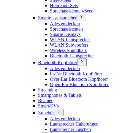
Stereo-Sets
Heimkino-Sets
Sprachassistenten-Sets
Smarte Lautsprecher
Alles entdecken
Sprachassistenten
Smarte Displays
WLAN Lautsprecher
WLAN Subwoofers
Wireless Soundbars
Bluetooth Lautsprecher
Bluetooth Kopfhörer
Alles entdecken
In-Ear Bluetooth Kopfhörer
Over-Ear Bluetooth Kopfhörer
Open-Ear Bluetooth Kopfhörer
Streaming
Smartphones & Tablets
Beamer
Smart-TVs
Zubehör
Alles entdecken
Lautsprecher Halterungen
Lautsprecher Taschen