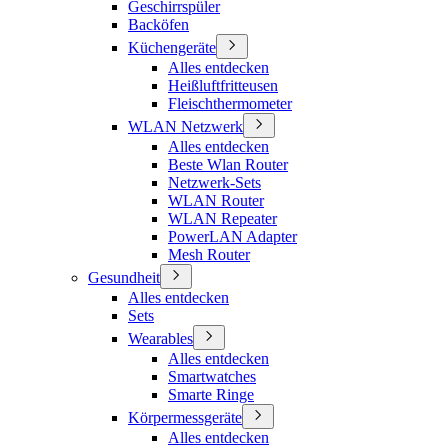
Geschirrspüler
Backöfen
Küchengeräte
Alles entdecken
Heißluftfritteusen
Fleischthermometer
WLAN Netzwerk
Alles entdecken
Beste Wlan Router
Netzwerk-Sets
WLAN Router
WLAN Repeater
PowerLAN Adapter
Mesh Router
Gesundheit
Alles entdecken
Sets
Wearables
Alles entdecken
Smartwatches
Smarte Ringe
Körpermessgeräte
Alles entdecken