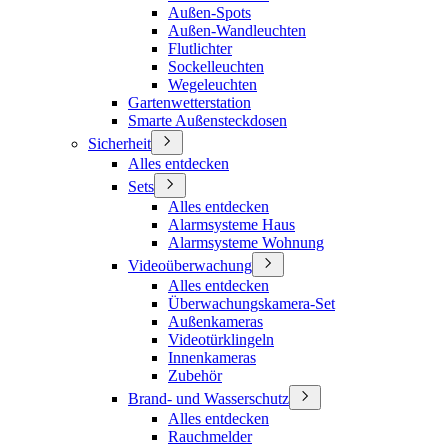
Außen-Spots
Außen-Wandleuchten
Flutlichter
Sockelleuchten
Wegeleuchten
Gartenwetterstation
Smarte Außensteckdosen
Sicherheit
Alles entdecken
Sets
Alles entdecken
Alarmsysteme Haus
Alarmsysteme Wohnung
Videoüberwachung
Alles entdecken
Überwachungskamera-Set
Außenkameras
Videotürklingeln
Innenkameras
Zubehör
Brand- und Wasserschutz
Alles entdecken
Rauchmelder