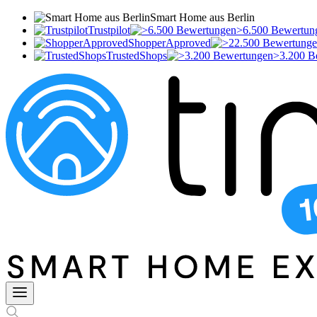
Smart Home aus Berlin
Trustpilot
>6.500 Bewertun
ShopperApproved
TrustedShops
>3.200 B