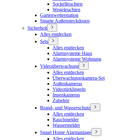
Sockelleuchten
Wegeleuchten
Gartenwetterstation
Smarte Außensteckdosen
Sicherheit
Alles entdecken
Sets
Alles entdecken
Alarmsysteme Haus
Alarmsysteme Wohnung
Videoüberwachung
Alles entdecken
Überwachungskamera-Set
Außenkameras
Videotürklingeln
Innenkameras
Zubehör
Brand- und Wasserschutz
Alles entdecken
Rauchmelder
Wassermelder
Smart Home Alarmanlage
Alles entdecken