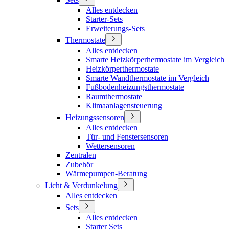
Alles entdecken
Starter-Sets
Erweiterungs-Sets
Thermostate
Alles entdecken
Smarte Heizkörperhermostate im Vergleich
Heizkörperthermostate
Smarte Wandthermostate im Vergleich
Fußbodenheizungsthermostate
Raumthermostate
Klimaanlagensteuerung
Heizungssensoren
Alles entdecken
Tür- und Fenstersensoren
Wettersensoren
Zentralen
Zubehör
Wärmepumpen-Beratung
Licht & Verdunkelung
Alles entdecken
Sets
Alles entdecken
Starter Sets