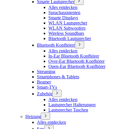
Smarte Lautsprecher
Alles entdecken
Sprachassistenten
Smarte Displays
WLAN Lautsprecher
WLAN Subwoofers
Wireless Soundbars
Bluetooth Lautsprecher
Bluetooth Kopfhörer
Alles entdecken
In-Ear Bluetooth Kopfhörer
Over-Ear Bluetooth Kopfhörer
Open-Ear Bluetooth Kopfhörer
Streaming
Smartphones & Tablets
Beamer
Smart-TVs
Zubehör
Alles entdecken
Lautsprecher Halterungen
Lautsprecher Taschen
Heizung
Alles entdecken
Sets