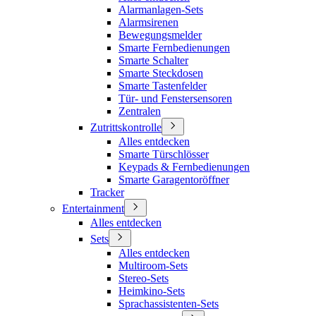
Alarmanlagen-Sets
Alarmsirenen
Bewegungsmelder
Smarte Fernbedienungen
Smarte Schalter
Smarte Steckdosen
Smarte Tastenfelder
Tür- und Fenstersensoren
Zentralen
Zutrittskontrolle
Alles entdecken
Smarte Türschlösser
Keypads & Fernbedienungen
Smarte Garagentoröffner
Tracker
Entertainment
Alles entdecken
Sets
Alles entdecken
Multiroom-Sets
Stereo-Sets
Heimkino-Sets
Sprachassistenten-Sets