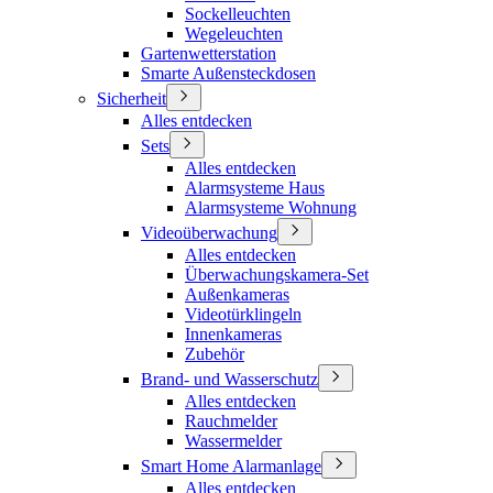
Sockelleuchten
Wegeleuchten
Gartenwetterstation
Smarte Außensteckdosen
Sicherheit
Alles entdecken
Sets
Alles entdecken
Alarmsysteme Haus
Alarmsysteme Wohnung
Videoüberwachung
Alles entdecken
Überwachungskamera-Set
Außenkameras
Videotürklingeln
Innenkameras
Zubehör
Brand- und Wasserschutz
Alles entdecken
Rauchmelder
Wassermelder
Smart Home Alarmanlage
Alles entdecken