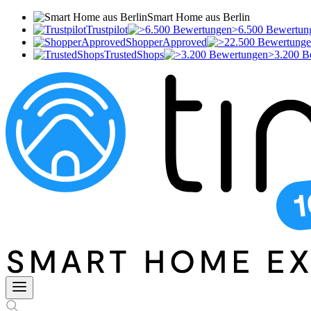
Smart Home aus Berlin
Trustpilot
>6.500 Bewertun
ShopperApproved
TrustedShops
>3.200 B