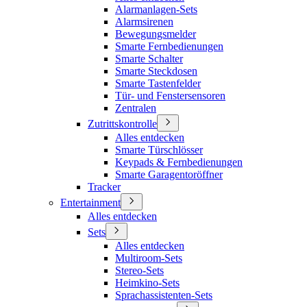
Alarmanlagen-Sets
Alarmsirenen
Bewegungsmelder
Smarte Fernbedienungen
Smarte Schalter
Smarte Steckdosen
Smarte Tastenfelder
Tür- und Fenstersensoren
Zentralen
Zutrittskontrolle
Alles entdecken
Smarte Türschlösser
Keypads & Fernbedienungen
Smarte Garagentoröffner
Tracker
Entertainment
Alles entdecken
Sets
Alles entdecken
Multiroom-Sets
Stereo-Sets
Heimkino-Sets
Sprachassistenten-Sets