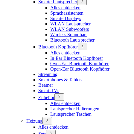
Smarte Lautsprecher
Alles entdecken
Sprachassistenten
Smarte Displays
WLAN Lautsprecher
WLAN Subwoofers
Wireless Soundbars
Bluetooth Lautsprecher
Bluetooth Kopfhörer
Alles entdecken
In-Ear Bluetooth Kopfhörer
Over-Ear Bluetooth Kopfhörer
Open-Ear Bluetooth Kopfhörer
Streaming
Smartphones & Tablets
Beamer
Smart-TVs
Zubehör
Alles entdecken
Lautsprecher Halterungen
Lautsprecher Taschen
Heizung
Alles entdecken
Sets