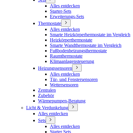
Alles entdecken
Starter-Sets
Erweiterungs-Sets
Thermostate
Alles entdecken
Smarte Heizkörperhermostate im Vergleich
Heizkörperthermostate
Smarte Wandthermostate im Vergleich
Fußbodenheizungsthermostate
Raumthermostate
Klimaanlagensteuerung
Heizungssensoren
Alles entdecken
Tür- und Fenstersensoren
Wettersensoren
Zentralen
Zubehör
Wärmepumpen-Beratung
Licht & Verdunkelung
Alles entdecken
Sets
Alles entdecken
Starter Sets