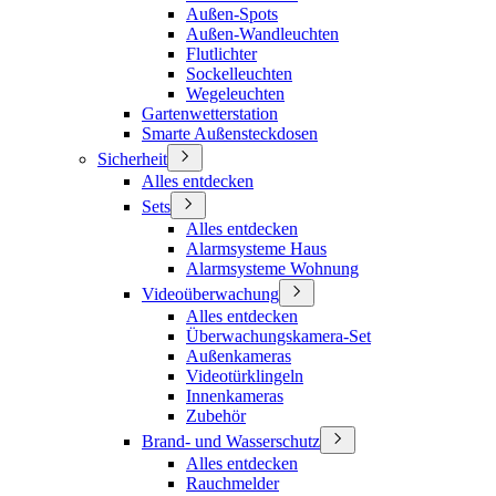
Außen-Spots
Außen-Wandleuchten
Flutlichter
Sockelleuchten
Wegeleuchten
Gartenwetterstation
Smarte Außensteckdosen
Sicherheit
Alles entdecken
Sets
Alles entdecken
Alarmsysteme Haus
Alarmsysteme Wohnung
Videoüberwachung
Alles entdecken
Überwachungskamera-Set
Außenkameras
Videotürklingeln
Innenkameras
Zubehör
Brand- und Wasserschutz
Alles entdecken
Rauchmelder