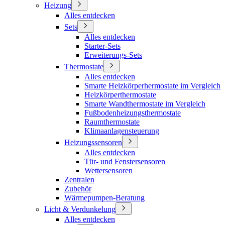
Heizung
Alles entdecken
Sets
Alles entdecken
Starter-Sets
Erweiterungs-Sets
Thermostate
Alles entdecken
Smarte Heizkörperhermostate im Vergleich
Heizkörperthermostate
Smarte Wandthermostate im Vergleich
Fußbodenheizungsthermostate
Raumthermostate
Klimaanlagensteuerung
Heizungssensoren
Alles entdecken
Tür- und Fenstersensoren
Wettersensoren
Zentralen
Zubehör
Wärmepumpen-Beratung
Licht & Verdunkelung
Alles entdecken