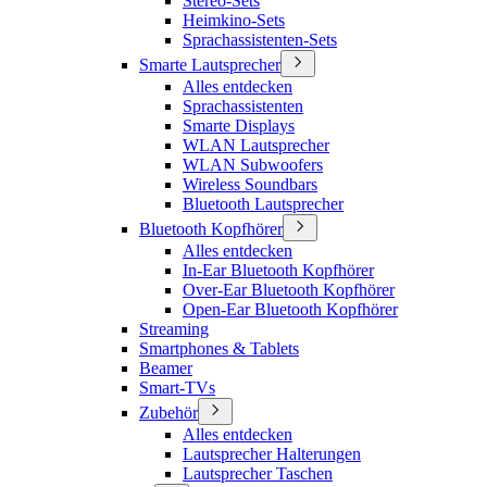
Stereo-Sets
Heimkino-Sets
Sprachassistenten-Sets
Smarte Lautsprecher
Alles entdecken
Sprachassistenten
Smarte Displays
WLAN Lautsprecher
WLAN Subwoofers
Wireless Soundbars
Bluetooth Lautsprecher
Bluetooth Kopfhörer
Alles entdecken
In-Ear Bluetooth Kopfhörer
Over-Ear Bluetooth Kopfhörer
Open-Ear Bluetooth Kopfhörer
Streaming
Smartphones & Tablets
Beamer
Smart-TVs
Zubehör
Alles entdecken
Lautsprecher Halterungen
Lautsprecher Taschen