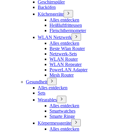
Geschirrspüler
Backöfen
Küchengeräte
Alles entdecken
Heißluftfritteusen
Fleischthermometer
WLAN Netzwerk
Alles entdecken
Beste Wlan Router
Netzwerk-Sets
WLAN Router
WLAN Repeater
PowerLAN Adapter
Mesh Router
Gesundheit
Alles entdecken
Sets
Wearables
Alles entdecken
Smartwatches
Smarte Ringe
Körpermessgeräte
Alles entdecken