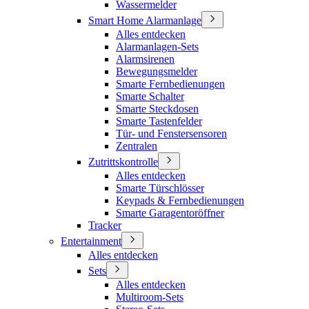
Wassermelder
Smart Home Alarmanlage
Alles entdecken
Alarmanlagen-Sets
Alarmsirenen
Bewegungsmelder
Smarte Fernbedienungen
Smarte Schalter
Smarte Steckdosen
Smarte Tastenfelder
Tür- und Fenstersensoren
Zentralen
Zutrittskontrolle
Alles entdecken
Smarte Türschlösser
Keypads & Fernbedienungen
Smarte Garagentoröffner
Tracker
Entertainment
Alles entdecken
Sets
Alles entdecken
Multiroom-Sets