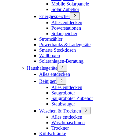
Mobile Solarpanele
Solar Zubehör
Energiespeicher
Alles entdecken
Powerstationen
Solarspeicher
Stromzähler
Powerbanks & Ladegeräte
Smarte Steckdosen
Wallboxen
Solaranlagen-Beratung
Haushaltsgeräte
Alles entdecken
Reinigen
Alles entdecken
Saugroboter
Saugroboter-Zubehör
Staubsauger
Waschen & Trocknen
Alles entdecken
Waschmaschinen
Trockner
Kühlschränke