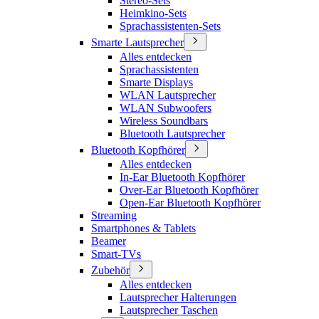
Stereo-Sets
Heimkino-Sets
Sprachassistenten-Sets
Smarte Lautsprecher
Alles entdecken
Sprachassistenten
Smarte Displays
WLAN Lautsprecher
WLAN Subwoofers
Wireless Soundbars
Bluetooth Lautsprecher
Bluetooth Kopfhörer
Alles entdecken
In-Ear Bluetooth Kopfhörer
Over-Ear Bluetooth Kopfhörer
Open-Ear Bluetooth Kopfhörer
Streaming
Smartphones & Tablets
Beamer
Smart-TVs
Zubehör
Alles entdecken
Lautsprecher Halterungen
Lautsprecher Taschen