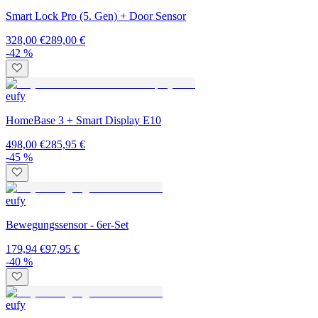
Smart Lock Pro (5. Gen) + Door Sensor
328,00 €
289,00 €
-42 %
eufy
HomeBase 3 + Smart Display E10
498,00 €
285,95 €
-45 %
eufy
Bewegungssensor - 6er-Set
179,94 €
97,95 €
-40 %
eufy