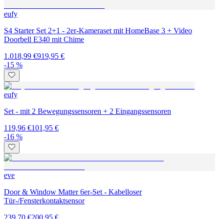
eufy
S4 Starter Set 2+1 - 2er-Kameraset mit HomeBase 3 + Video
Doorbell E340 mit Chime
1.018,99 €
919,95 €
-15 %
eufy
Set - mit 2 Bewegungssensoren + 2 Eingangssensoren
119,96 €
101,95 €
-16 %
eve
Door & Window Matter 6er-Set - Kabelloser
Tür-/Fensterkontaktsensor
239,70 €
200,95 €