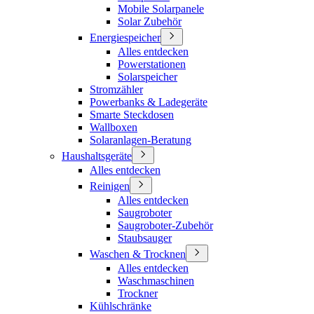
Mobile Solarpanele
Solar Zubehör
Energiespeicher
Alles entdecken
Powerstationen
Solarspeicher
Stromzähler
Powerbanks & Ladegeräte
Smarte Steckdosen
Wallboxen
Solaranlagen-Beratung
Haushaltsgeräte
Alles entdecken
Reinigen
Alles entdecken
Saugroboter
Saugroboter-Zubehör
Staubsauger
Waschen & Trocknen
Alles entdecken
Waschmaschinen
Trockner
Kühlschränke