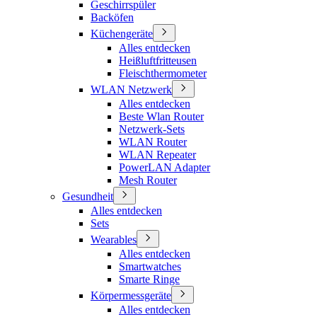
Geschirrspüler
Backöfen
Küchengeräte
Alles entdecken
Heißluftfritteusen
Fleischthermometer
WLAN Netzwerk
Alles entdecken
Beste Wlan Router
Netzwerk-Sets
WLAN Router
WLAN Repeater
PowerLAN Adapter
Mesh Router
Gesundheit
Alles entdecken
Sets
Wearables
Alles entdecken
Smartwatches
Smarte Ringe
Körpermessgeräte
Alles entdecken