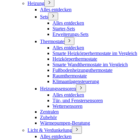
Heizung
Alles entdecken
Sets
Alles entdecken
Starter-Sets
Erweiterungs-Sets
Thermostate
Alles entdecken
Smarte Heizkörperhermostate im Vergleich
Heizkörperthermostate
Smarte Wandthermostate im Vergleich
Fußbodenheizungsthermostate
Raumthermostate
Klimaanlagensteuerung
Heizungssensoren
Alles entdecken
Tür- und Fenstersensoren
Wettersensoren
Zentralen
Zubehör
Wärmepumpen-Beratung
Licht & Verdunkelung
Alles entdecken