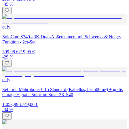
-45 %
eufy
SoloCam S340 - 3K Dual-Außenkamera mit Schwenk- & Neige-
Funktion - 2er-Set
399,98 €
219,95 €
-29 %
eufy
Set - mit Mähroboter C15 Standard (Kabellos, bis 500 m²) + gratis
Garage + gratis Solocam Solar 2K S40
1.058,99 €
749,00 €
-34 %