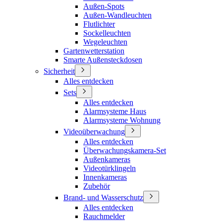
Außen-Spots
Außen-Wandleuchten
Flutlichter
Sockelleuchten
Wegeleuchten
Gartenwetterstation
Smarte Außensteckdosen
Sicherheit
Alles entdecken
Sets
Alles entdecken
Alarmsysteme Haus
Alarmsysteme Wohnung
Videoüberwachung
Alles entdecken
Überwachungskamera-Set
Außenkameras
Videotürklingeln
Innenkameras
Zubehör
Brand- und Wasserschutz
Alles entdecken
Rauchmelder