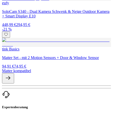
eufy
SoloCam S340 - Dual Kamera Schwenk & Neige Outdoor Kamera
+ Smart Display E10
448,99 €
294,95 €
-21 %
tink Basics
Matter Set - mit 2 Motion Sensors + Door & Window Sensor
94,91 €
74,95 €
Matter kompatibel
Expertenberatung