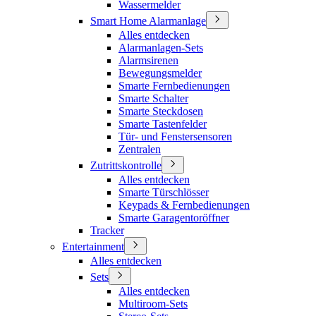
Wassermelder
Smart Home Alarmanlage
Alles entdecken
Alarmanlagen-Sets
Alarmsirenen
Bewegungsmelder
Smarte Fernbedienungen
Smarte Schalter
Smarte Steckdosen
Smarte Tastenfelder
Tür- und Fenstersensoren
Zentralen
Zutrittskontrolle
Alles entdecken
Smarte Türschlösser
Keypads & Fernbedienungen
Smarte Garagentoröffner
Tracker
Entertainment
Alles entdecken
Sets
Alles entdecken
Multiroom-Sets