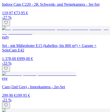
Indoor Cam C220 - 2K Schwenk- und Neigekamera - 3er-Set
119,97 €
73,95 €
-27 %
eufy
Set - mit Mähroboter E15 (kabellos, bis 800 m²) + Garage +
SoloCam E42
1.378,00 €
999,00 €
-33 %
eve
Cam (2nd Gen) - Innenkamera - 2er-Set
299,90 €
199,95 €
-21 %