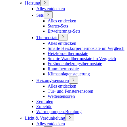
Heizung
Alles entdecken
Sets
Alles entdecken
Starter-Sets
Erweiterungs-Sets
Thermostate
Alles entdecken
Smarte Heizkörperhermostate im Vergleich
Heizkörperthermostate
Smarte Wandthermostate im Vergleich
Fußbodenheizungsthermostate
Raumthermostate
Klimaanlagensteuerung
Heizungssensoren
Alles entdecken
Tür- und Fenstersensoren
Wettersensoren
Zentralen
Zubehör
Wärmepumpen-Beratung
Licht & Verdunkelung
Alles entdecken