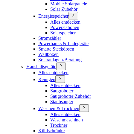
Mobile Solarpanele
Solar Zubehör
Energiespeicher
Alles entdecken
Powerstationen
Solarspeicher
Stromzähler
Powerbanks & Ladegeräte
Smarte Steckdosen
Wallboxen
Solaranlagen-Beratung
Haushaltsgeräte
Alles entdecken
Reinigen
Alles entdecken
Saugroboter
Saugroboter-Zubehör
Staubsauger
Waschen & Trocknen
Alles entdecken
Waschmaschinen
Trockner
Kühlschränke