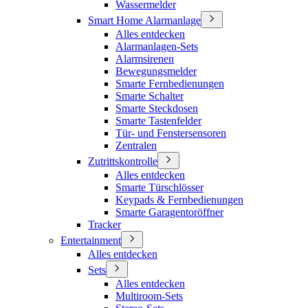
Wassermelder
Smart Home Alarmanlage
Alles entdecken
Alarmanlagen-Sets
Alarmsirenen
Bewegungsmelder
Smarte Fernbedienungen
Smarte Schalter
Smarte Steckdosen
Smarte Tastenfelder
Tür- und Fenstersensoren
Zentralen
Zutrittskontrolle
Alles entdecken
Smarte Türschlösser
Keypads & Fernbedienungen
Smarte Garagentoröffner
Tracker
Entertainment
Alles entdecken
Sets
Alles entdecken
Multiroom-Sets