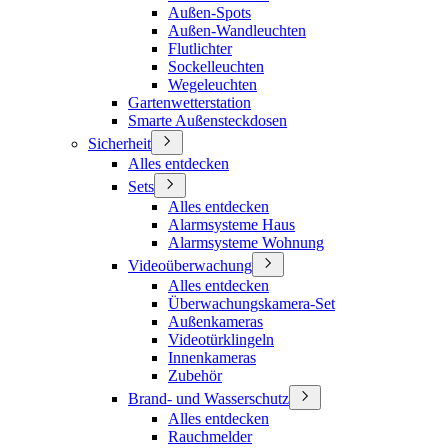
Außen-Spots
Außen-Wandleuchten
Flutlichter
Sockelleuchten
Wegeleuchten
Gartenwetterstation
Smarte Außensteckdosen
Sicherheit
Alles entdecken
Sets
Alles entdecken
Alarmsysteme Haus
Alarmsysteme Wohnung
Videoüberwachung
Alles entdecken
Überwachungskamera-Set
Außenkameras
Videotürklingeln
Innenkameras
Zubehör
Brand- und Wasserschutz
Alles entdecken
Rauchmelder