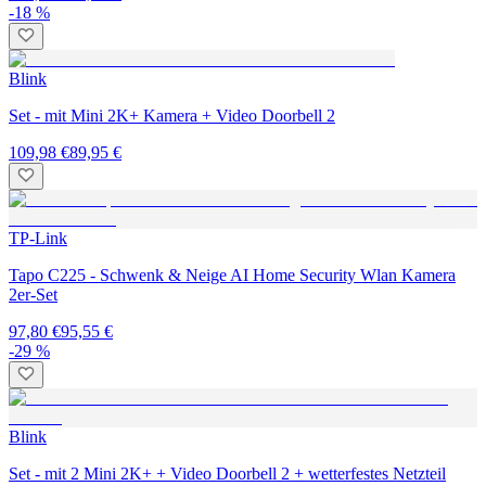
-18 %
Blink
Set - mit Mini 2K+ Kamera + Video Doorbell 2
109,98 €
89,95 €
TP-Link
Tapo C225 - Schwenk & Neige AI Home Security Wlan Kamera
2er-Set
97,80 €
95,55 €
-29 %
Blink
Set - mit 2 Mini 2K+ + Video Doorbell 2 + wetterfestes Netzteil