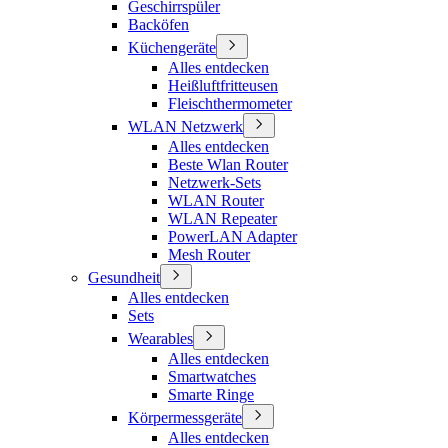
Geschirrspüler
Backöfen
Küchengeräte
Alles entdecken
Heißluftfritteusen
Fleischthermometer
WLAN Netzwerk
Alles entdecken
Beste Wlan Router
Netzwerk-Sets
WLAN Router
WLAN Repeater
PowerLAN Adapter
Mesh Router
Gesundheit
Alles entdecken
Sets
Wearables
Alles entdecken
Smartwatches
Smarte Ringe
Körpermessgeräte
Alles entdecken