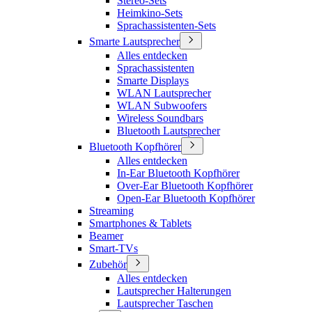
Stereo-Sets
Heimkino-Sets
Sprachassistenten-Sets
Smarte Lautsprecher
Alles entdecken
Sprachassistenten
Smarte Displays
WLAN Lautsprecher
WLAN Subwoofers
Wireless Soundbars
Bluetooth Lautsprecher
Bluetooth Kopfhörer
Alles entdecken
In-Ear Bluetooth Kopfhörer
Over-Ear Bluetooth Kopfhörer
Open-Ear Bluetooth Kopfhörer
Streaming
Smartphones & Tablets
Beamer
Smart-TVs
Zubehör
Alles entdecken
Lautsprecher Halterungen
Lautsprecher Taschen