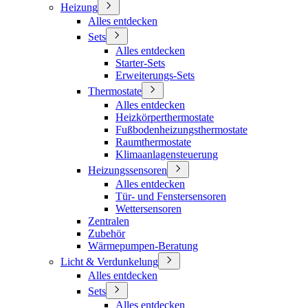
Heizung
Alles entdecken
Sets
Alles entdecken
Starter-Sets
Erweiterungs-Sets
Thermostate
Alles entdecken
Heizkörperthermostate
Fußbodenheizungsthermostate
Raumthermostate
Klimaanlagensteuerung
Heizungssensoren
Alles entdecken
Tür- und Fenstersensoren
Wettersensoren
Zentralen
Zubehör
Wärmepumpen-Beratung
Licht & Verdunkelung
Alles entdecken
Sets
Alles entdecken