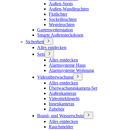
Außen-Spots
Außen-Wandleuchten
Flutlichter
Sockelleuchten
Wegeleuchten
Gartenwetterstation
Smarte Außensteckdosen
Sicherheit
Alles entdecken
Sets
Alles entdecken
Alarmsysteme Haus
Alarmsysteme Wohnung
Videoüberwachung
Alles entdecken
Überwachungskamera-Set
Außenkameras
Videotürklingeln
Innenkameras
Zubehör
Brand- und Wasserschutz
Alles entdecken
Rauchmelder