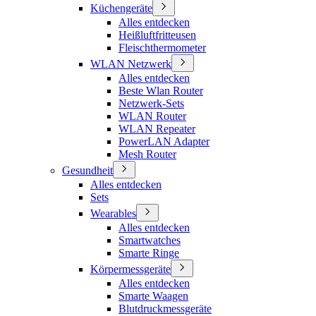
Küchengeräte
Alles entdecken
Heißluftfritteusen
Fleischthermometer
WLAN Netzwerk
Alles entdecken
Beste Wlan Router
Netzwerk-Sets
WLAN Router
WLAN Repeater
PowerLAN Adapter
Mesh Router
Gesundheit
Alles entdecken
Sets
Wearables
Alles entdecken
Smartwatches
Smarte Ringe
Körpermessgeräte
Alles entdecken
Smarte Waagen
Blutdruckmessgeräte