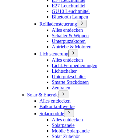
E14 Leuchtmittel
E27 Leuchtmittel
GU10 Leuchtmittel
Bluetooth Lampen
Rollladensteuerung
Alles entdecken
Schalter & Wippen
Unterputzaktoren
Antriebe & Motoren
Lichtsteuerung
Alles entdecken
Licht-Fernbedienungen
Lichtschalter
Unterputzschalter
Smarte Steckdosen
Zentralen
Solar & Energie
Alles entdecken
Balkonkraftwerke
Solarmodule
Alles entdecken
Solarpanele
Mobile Solarpanele
Solar Zubehör