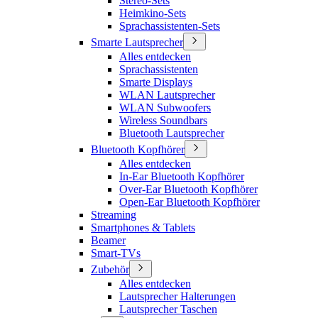
Stereo-Sets
Heimkino-Sets
Sprachassistenten-Sets
Smarte Lautsprecher
Alles entdecken
Sprachassistenten
Smarte Displays
WLAN Lautsprecher
WLAN Subwoofers
Wireless Soundbars
Bluetooth Lautsprecher
Bluetooth Kopfhörer
Alles entdecken
In-Ear Bluetooth Kopfhörer
Over-Ear Bluetooth Kopfhörer
Open-Ear Bluetooth Kopfhörer
Streaming
Smartphones & Tablets
Beamer
Smart-TVs
Zubehör
Alles entdecken
Lautsprecher Halterungen
Lautsprecher Taschen