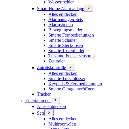
Wassermelder
Smart Home Alarmanlage
Alles entdecken
Alarmanlagen-Sets
Alarmsirenen
Bewegungsmelder
Smarte Fernbedienungen
Smarte Schalter
Smarte Steckdosen
Smarte Tastenfelder
Tür- und Fenstersensoren
Zentralen
Zutrittskontrolle
Alles entdecken
Smarte Türschlösser
Keypads & Fernbedienungen
Smarte Garagentoröffner
Tracker
Entertainment
Alles entdecken
Sets
Alles entdecken
Multiroom-Sets