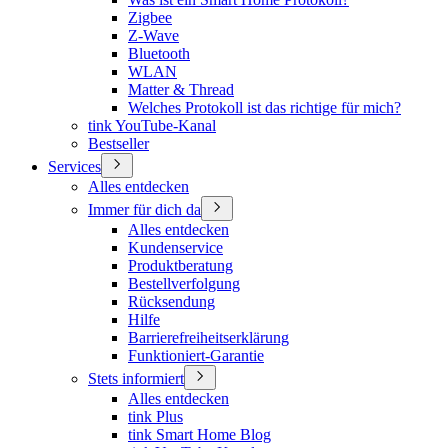
Zigbee
Z-Wave
Bluetooth
WLAN
Matter & Thread
Welches Protokoll ist das richtige für mich?
tink YouTube-Kanal
Bestseller
Services
Alles entdecken
Immer für dich da
Alles entdecken
Kundenservice
Produktberatung
Bestellverfolgung
Rücksendung
Hilfe
Barrierefreiheitserklärung
Funktioniert-Garantie
Stets informiert
Alles entdecken
tink Plus
tink Smart Home Blog