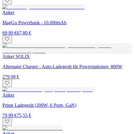
Anker
MagGo Powerbank - 10.000mAh
69,99 €
67,80 €
Anker SOLIX
Alternator Charger - Auto-Ladegerät für Powerstationen, 800W
279,99 €
Anker
Prime Ladegerät (200W, 6 Ports, GaN)
79,99 €
75,55 €
Anker