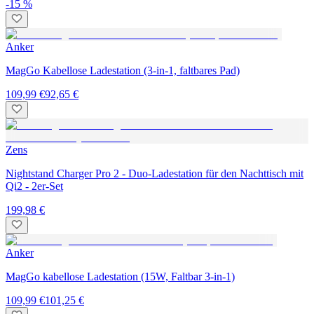
-15 %
Anker
MagGo Kabellose Ladestation (3-in-1, faltbares Pad)
109,99 €
92,65 €
Zens
Nightstand Charger Pro 2 - Duo-Ladestation für den Nachttisch mit
Qi2 - 2er-Set
199,98 €
Anker
MagGo kabellose Ladestation (15W, Faltbar 3-in-1)
109,99 €
101,25 €