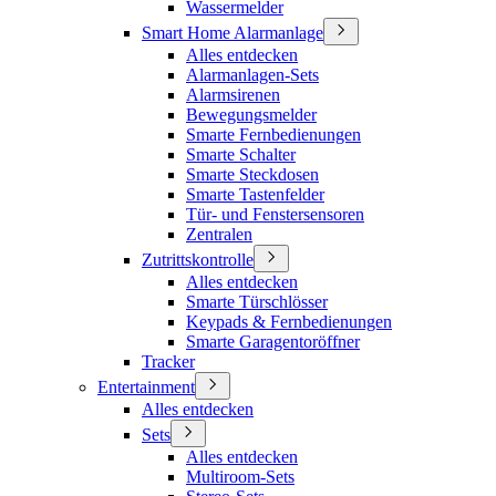
Wassermelder
Smart Home Alarmanlage
Alles entdecken
Alarmanlagen-Sets
Alarmsirenen
Bewegungsmelder
Smarte Fernbedienungen
Smarte Schalter
Smarte Steckdosen
Smarte Tastenfelder
Tür- und Fenstersensoren
Zentralen
Zutrittskontrolle
Alles entdecken
Smarte Türschlösser
Keypads & Fernbedienungen
Smarte Garagentoröffner
Tracker
Entertainment
Alles entdecken
Sets
Alles entdecken
Multiroom-Sets