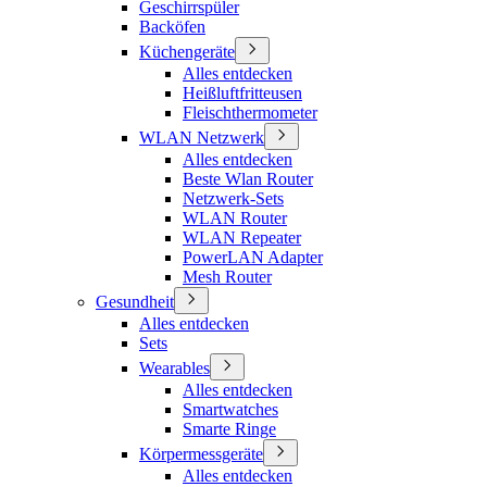
Geschirrspüler
Backöfen
Küchengeräte
Alles entdecken
Heißluftfritteusen
Fleischthermometer
WLAN Netzwerk
Alles entdecken
Beste Wlan Router
Netzwerk-Sets
WLAN Router
WLAN Repeater
PowerLAN Adapter
Mesh Router
Gesundheit
Alles entdecken
Sets
Wearables
Alles entdecken
Smartwatches
Smarte Ringe
Körpermessgeräte
Alles entdecken