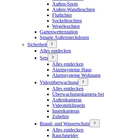
Außen-Spots
Außen-Wandleuchten
Flutlichter
Sockelleuchten
Wegeleuchten
Gartenwetterstation
Smarte Außensteckdosen
Sicherheit
Alles entdecken
Sets
Alles entdecken
Alarmsysteme Haus
Alarmsysteme Wohnung
Videoüberwachung
Alles entdecken
Überwachungskamera-Set
Außenkameras
Videotürklingeln
Innenkameras
Zubehör
Brand- und Wasserschutz
Alles entdecken
Rauchmelder