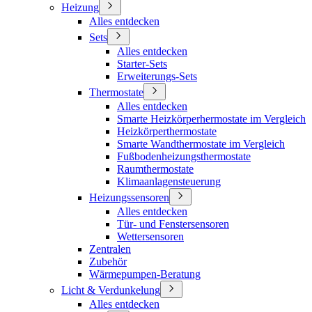
Heizung
Alles entdecken
Sets
Alles entdecken
Starter-Sets
Erweiterungs-Sets
Thermostate
Alles entdecken
Smarte Heizkörperhermostate im Vergleich
Heizkörperthermostate
Smarte Wandthermostate im Vergleich
Fußbodenheizungsthermostate
Raumthermostate
Klimaanlagensteuerung
Heizungssensoren
Alles entdecken
Tür- und Fenstersensoren
Wettersensoren
Zentralen
Zubehör
Wärmepumpen-Beratung
Licht & Verdunkelung
Alles entdecken