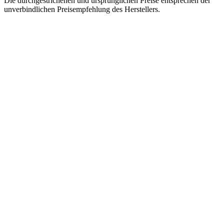
Die durchgestrichenen und ursprünglichen Preise entsprechen der
unverbindlichen Preisempfehlung des Herstellers.