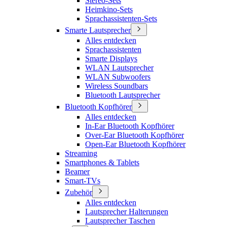
Stereo-Sets
Heimkino-Sets
Sprachassistenten-Sets
Smarte Lautsprecher
Alles entdecken
Sprachassistenten
Smarte Displays
WLAN Lautsprecher
WLAN Subwoofers
Wireless Soundbars
Bluetooth Lautsprecher
Bluetooth Kopfhörer
Alles entdecken
In-Ear Bluetooth Kopfhörer
Over-Ear Bluetooth Kopfhörer
Open-Ear Bluetooth Kopfhörer
Streaming
Smartphones & Tablets
Beamer
Smart-TVs
Zubehör
Alles entdecken
Lautsprecher Halterungen
Lautsprecher Taschen