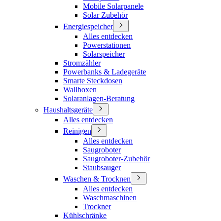
Mobile Solarpanele
Solar Zubehör
Energiespeicher
Alles entdecken
Powerstationen
Solarspeicher
Stromzähler
Powerbanks & Ladegeräte
Smarte Steckdosen
Wallboxen
Solaranlagen-Beratung
Haushaltsgeräte
Alles entdecken
Reinigen
Alles entdecken
Saugroboter
Saugroboter-Zubehör
Staubsauger
Waschen & Trocknen
Alles entdecken
Waschmaschinen
Trockner
Kühlschränke