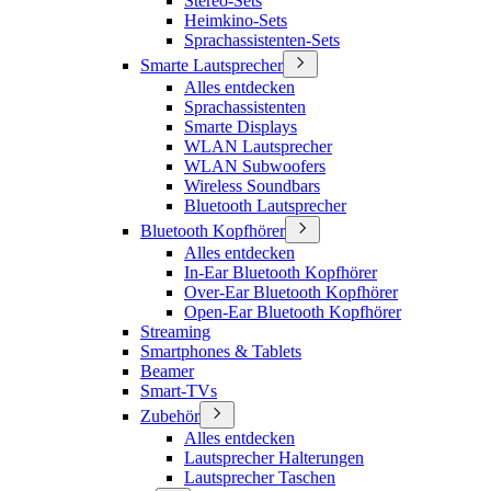
Stereo-Sets
Heimkino-Sets
Sprachassistenten-Sets
Smarte Lautsprecher
Alles entdecken
Sprachassistenten
Smarte Displays
WLAN Lautsprecher
WLAN Subwoofers
Wireless Soundbars
Bluetooth Lautsprecher
Bluetooth Kopfhörer
Alles entdecken
In-Ear Bluetooth Kopfhörer
Over-Ear Bluetooth Kopfhörer
Open-Ear Bluetooth Kopfhörer
Streaming
Smartphones & Tablets
Beamer
Smart-TVs
Zubehör
Alles entdecken
Lautsprecher Halterungen
Lautsprecher Taschen