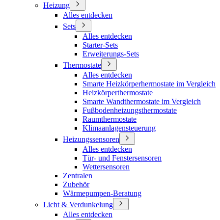
Heizung
Alles entdecken
Sets
Alles entdecken
Starter-Sets
Erweiterungs-Sets
Thermostate
Alles entdecken
Smarte Heizkörperhermostate im Vergleich
Heizkörperthermostate
Smarte Wandthermostate im Vergleich
Fußbodenheizungsthermostate
Raumthermostate
Klimaanlagensteuerung
Heizungssensoren
Alles entdecken
Tür- und Fenstersensoren
Wettersensoren
Zentralen
Zubehör
Wärmepumpen-Beratung
Licht & Verdunkelung
Alles entdecken