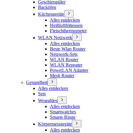
Geschirrspüler
Backöfen
Küchengeräte
Alles entdecken
Heißluftfritteusen
Fleischthermometer
WLAN Netzwerk
Alles entdecken
Beste Wlan Router
Netzwerk-Sets
WLAN Router
WLAN Repeater
PowerLAN Adapter
Mesh Router
Gesundheit
Alles entdecken
Sets
Wearables
Alles entdecken
Smartwatches
Smarte Ringe
Körpermessgeräte
Alles entdecken