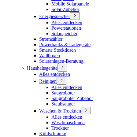
Mobile Solarpanele
Solar Zubehör
Energiespeicher
Alles entdecken
Powerstationen
Solarspeicher
Stromzähler
Powerbanks & Ladegeräte
Smarte Steckdosen
Wallboxen
Solaranlagen-Beratung
Haushaltsgeräte
Alles entdecken
Reinigen
Alles entdecken
Saugroboter
Saugroboter-Zubehör
Staubsauger
Waschen & Trocknen
Alles entdecken
Waschmaschinen
Trockner
Kühlschränke