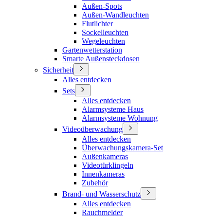
Außen-Spots
Außen-Wandleuchten
Flutlichter
Sockelleuchten
Wegeleuchten
Gartenwetterstation
Smarte Außensteckdosen
Sicherheit
Alles entdecken
Sets
Alles entdecken
Alarmsysteme Haus
Alarmsysteme Wohnung
Videoüberwachung
Alles entdecken
Überwachungskamera-Set
Außenkameras
Videotürklingeln
Innenkameras
Zubehör
Brand- und Wasserschutz
Alles entdecken
Rauchmelder