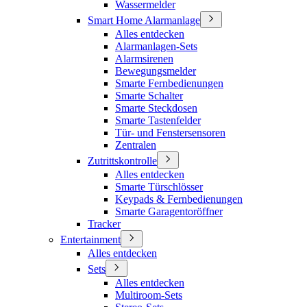
Wassermelder
Smart Home Alarmanlage
Alles entdecken
Alarmanlagen-Sets
Alarmsirenen
Bewegungsmelder
Smarte Fernbedienungen
Smarte Schalter
Smarte Steckdosen
Smarte Tastenfelder
Tür- und Fenstersensoren
Zentralen
Zutrittskontrolle
Alles entdecken
Smarte Türschlösser
Keypads & Fernbedienungen
Smarte Garagentoröffner
Tracker
Entertainment
Alles entdecken
Sets
Alles entdecken
Multiroom-Sets