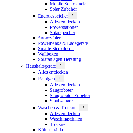
Mobile Solarpanele
Solar Zubehör
Energiespeicher
Alles entdecken
Powerstationen
Solarspeicher
Stromzähler
Powerbanks & Ladegeräte
Smarte Steckdosen
Wallboxen
Solaranlagen-Beratung
Haushaltsgeräte
Alles entdecken
Reinigen
Alles entdecken
Saugroboter
Saugroboter-Zubehör
Staubsauger
Waschen & Trocknen
Alles entdecken
Waschmaschinen
Trockner
Kühlschränke