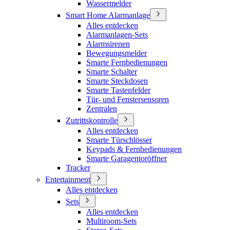
Wassermelder
Smart Home Alarmanlage
Alles entdecken
Alarmanlagen-Sets
Alarmsirenen
Bewegungsmelder
Smarte Fernbedienungen
Smarte Schalter
Smarte Steckdosen
Smarte Tastenfelder
Tür- und Fenstersensoren
Zentralen
Zutrittskontrolle
Alles entdecken
Smarte Türschlösser
Keypads & Fernbedienungen
Smarte Garagentoröffner
Tracker
Entertainment
Alles entdecken
Sets
Alles entdecken
Multiroom-Sets