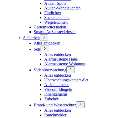
Außen-Spots
Außen-Wandleuchten
Flutlichter
Sockelleuchten
Wegeleuchten
Gartenwetterstation
Smarte Außensteckdosen
Sicherheit
Alles entdecken
Sets
Alles entdecken
Alarmsysteme Haus
Alarmsysteme Wohnung
Videoüberwachung
Alles entdecken
Überwachungskamera-Set
Außenkameras
Videotürklingeln
Innenkameras
Zubehör
Brand- und Wasserschutz
Alles entdecken
Rauchmelder