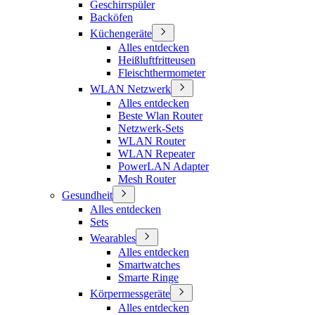
Geschirrspüler
Backöfen
Küchengeräte
Alles entdecken
Heißluftfritteusen
Fleischthermometer
WLAN Netzwerk
Alles entdecken
Beste Wlan Router
Netzwerk-Sets
WLAN Router
WLAN Repeater
PowerLAN Adapter
Mesh Router
Gesundheit
Alles entdecken
Sets
Wearables
Alles entdecken
Smartwatches
Smarte Ringe
Körpermessgeräte
Alles entdecken