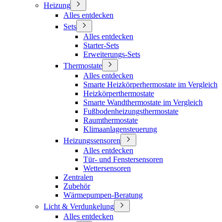
Heizung
Alles entdecken
Sets
Alles entdecken
Starter-Sets
Erweiterungs-Sets
Thermostate
Alles entdecken
Smarte Heizkörperhermostate im Vergleich
Heizkörperthermostate
Smarte Wandthermostate im Vergleich
Fußbodenheizungsthermostate
Raumthermostate
Klimaanlagensteuerung
Heizungssensoren
Alles entdecken
Tür- und Fenstersensoren
Wettersensoren
Zentralen
Zubehör
Wärmepumpen-Beratung
Licht & Verdunkelung
Alles entdecken