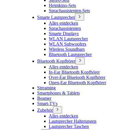
Stereo-Sets
Heimkino-Sets
Sprachassistenten-Sets
Smarte Lautsprecher
Alles entdecken
Sprachassistenten
Smarte Displays
WLAN Lautsprecher
WLAN Subwoofers
Wireless Soundbars
Bluetooth Lautsprecher
Bluetooth Kopfhörer
Alles entdecken
In-Ear Bluetooth Kopfhörer
Over-Ear Bluetooth Kopfhörer
Open-Ear Bluetooth Kopfhörer
Streaming
Smartphones & Tablets
Beamer
Smart-TVs
Zubehör
Alles entdecken
Lautsprecher Halterungen
Lautsprecher Taschen