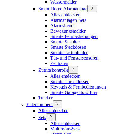
Wassermelder
Smart Home Alarmanlage
Alles entdecken
Alarmanlagen-Sets
Alarmsirenen
Bewegungsmelder
Smarte Fernbedienungen
Smarte Schalter
Smarte Steckdosen
Smarte Tastenfelder
Tür- und Fenstersensoren
Zentralen
Zutrittskontrolle
Alles entdecken
Smarte Türschlösser
Keypads & Fernbedienungen
Smarte Garagentoröffner
Tracker
Entertainment
Alles entdecken
Sets
Alles entdecken
Multiroom-Sets