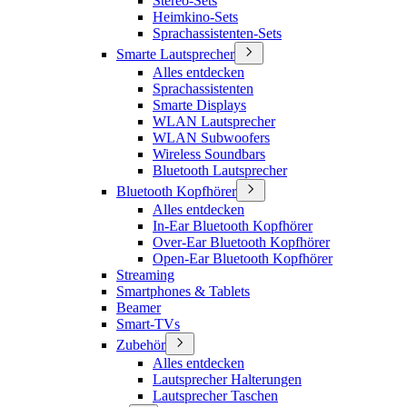
Stereo-Sets
Heimkino-Sets
Sprachassistenten-Sets
Smarte Lautsprecher
Alles entdecken
Sprachassistenten
Smarte Displays
WLAN Lautsprecher
WLAN Subwoofers
Wireless Soundbars
Bluetooth Lautsprecher
Bluetooth Kopfhörer
Alles entdecken
In-Ear Bluetooth Kopfhörer
Over-Ear Bluetooth Kopfhörer
Open-Ear Bluetooth Kopfhörer
Streaming
Smartphones & Tablets
Beamer
Smart-TVs
Zubehör
Alles entdecken
Lautsprecher Halterungen
Lautsprecher Taschen