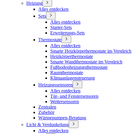
Heizung
Alles entdecken
Sets
Alles entdecken
Starter-Sets
Erweiterungs-Sets
Thermostate
Alles entdecken
Smarte Heizkörperhermostate im Vergleich
Heizkörperthermostate
Smarte Wandthermostate im Vergleich
Fußbodenheizungsthermostate
Raumthermostate
Klimaanlagensteuerung
Heizungssensoren
Alles entdecken
Tür- und Fenstersensoren
Wettersensoren
Zentralen
Zubehör
Wärmepumpen-Beratung
Licht & Verdunkelung
Alles entdecken