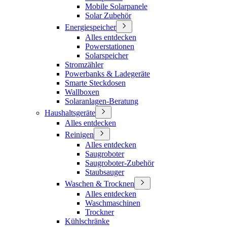
Mobile Solarpanele
Solar Zubehör
Energiespeicher
Alles entdecken
Powerstationen
Solarspeicher
Stromzähler
Powerbanks & Ladegeräte
Smarte Steckdosen
Wallboxen
Solaranlagen-Beratung
Haushaltsgeräte
Alles entdecken
Reinigen
Alles entdecken
Saugroboter
Saugroboter-Zubehör
Staubsauger
Waschen & Trocknen
Alles entdecken
Waschmaschinen
Trockner
Kühlschränke