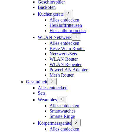
Geschirrspüler
Backöfen
Küchengeräte
Alles entdecken
Heißluftfritteusen
Fleischthermometer
WLAN Netzwerk
Alles entdecken
Beste Wlan Router
Netzwerk-Sets
WLAN Router
WLAN Repeater
PowerLAN Adapter
Mesh Router
Gesundheit
Alles entdecken
Sets
Wearables
Alles entdecken
Smartwatches
Smarte Ringe
Körpermessgeräte
Alles entdecken