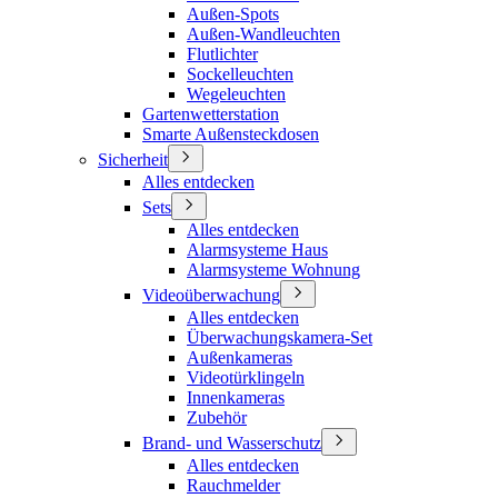
Außen-Spots
Außen-Wandleuchten
Flutlichter
Sockelleuchten
Wegeleuchten
Gartenwetterstation
Smarte Außensteckdosen
Sicherheit
Alles entdecken
Sets
Alles entdecken
Alarmsysteme Haus
Alarmsysteme Wohnung
Videoüberwachung
Alles entdecken
Überwachungskamera-Set
Außenkameras
Videotürklingeln
Innenkameras
Zubehör
Brand- und Wasserschutz
Alles entdecken
Rauchmelder