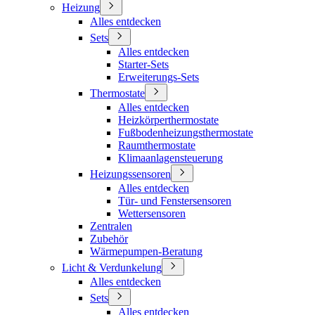
Heizung
Alles entdecken
Sets
Alles entdecken
Starter-Sets
Erweiterungs-Sets
Thermostate
Alles entdecken
Heizkörperthermostate
Fußbodenheizungsthermostate
Raumthermostate
Klimaanlagensteuerung
Heizungssensoren
Alles entdecken
Tür- und Fenstersensoren
Wettersensoren
Zentralen
Zubehör
Wärmepumpen-Beratung
Licht & Verdunkelung
Alles entdecken
Sets
Alles entdecken