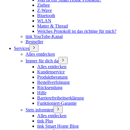
Zigbee
Z-Wave
Bluetooth
WLAN
Matter & Thread
Welches Protokoll ist das richtige für mich?
tink YouTube-Kanal
Bestseller
Services
Alles entdecken
Immer für dich da
Alles entdecken
Kundenservice
Produktberatung
Bestellverfolgung
Rücksendung
Hilfe
Barrierefreiheitserklärung
Funktioniert-Garantie
Stets informiert
Alles entdecken
tink Plus
tink Smart Home Blog