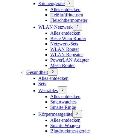
Küchengeräte
Alles entdecken
Heißluftfritteusen
Fleischthermometer
WLAN Netzwerk
Alles entdecken
Beste Wlan Router
Netzwerk-Sets
WLAN Router
WLAN Repeater
PowerLAN Adapter
Mesh Router
Gesundheit
Alles entdecken
Sets
Wearables
Alles entdecken
Smartwatches
Smarte Ringe
Körpermessgeräte
Alles entdecken
Smarte Waagen
Blutdruckmessgeräte