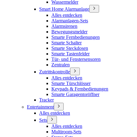
Wassermelder
Smart Home Alarmanlage
Alles entdecken
Alarmanlagen-Sets
Alarmsirenen
Bewegungsmelder
Smarte Fernbedienungen
Smarte Schalter
Smarte Steckdosen
Smarte Tastenfelder
Tür- und Fenstersensoren
Zentralen
Zutrittskontrolle
Alles entdecken
Smarte Türschlösser
Keypads & Fernbedienungen
Smarte Garagentoröffner
Tracker
Entertainment
Alles entdecken
Sets
Alles entdecken
Multiroom-Sets