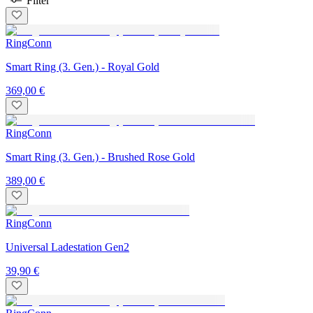
Filter
RingConn
Smart Ring (3. Gen.) - Royal Gold
369,00 €
RingConn
Smart Ring (3. Gen.) - Brushed Rose Gold
389,00 €
RingConn
Universal Ladestation Gen2
39,90 €