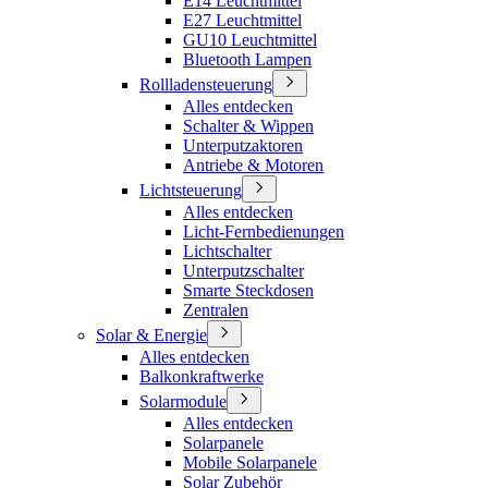
E14 Leuchtmittel
E27 Leuchtmittel
GU10 Leuchtmittel
Bluetooth Lampen
Rollladensteuerung
Alles entdecken
Schalter & Wippen
Unterputzaktoren
Antriebe & Motoren
Lichtsteuerung
Alles entdecken
Licht-Fernbedienungen
Lichtschalter
Unterputzschalter
Smarte Steckdosen
Zentralen
Solar & Energie
Alles entdecken
Balkonkraftwerke
Solarmodule
Alles entdecken
Solarpanele
Mobile Solarpanele
Solar Zubehör