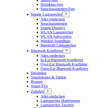
Stereo-Sets
Heimkino-Sets
Sprachassistenten-Sets
Smarte Lautsprecher
Alles entdecken
Sprachassistenten
Smarte Displays
WLAN Lautsprecher
WLAN Subwoofers
Wireless Soundbars
Bluetooth Lautsprecher
Bluetooth Kopfhörer
Alles entdecken
In-Ear Bluetooth Kopfhörer
Over-Ear Bluetooth Kopfhörer
Open-Ear Bluetooth Kopfhörer
Streaming
Smartphones & Tablets
Beamer
Smart-TVs
Zubehör
Alles entdecken
Lautsprecher Halterungen
Lautsprecher Taschen