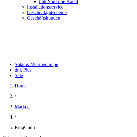
tink YouTube Kanal
Installationsservice
Geschenkgutscheine
Geschäftskunden
Solar & Wärmepumpe
tink Plus
Sale
Home
/
Marken
/
RingConn