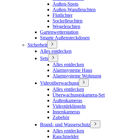
Außen-Spots
Außen-Wandleuchten
Flutlichter
Sockelleuchten
Wegeleuchten
Gartenwetterstation
Smarte Außensteckdosen
Sicherheit
Alles entdecken
Sets
Alles entdecken
Alarmsysteme Haus
Alarmsysteme Wohnung
Videoüberwachung
Alles entdecken
Überwachungskamera-Set
Außenkameras
Videotürklingeln
Innenkameras
Zubehör
Brand- und Wasserschutz
Alles entdecken
Rauchmelder