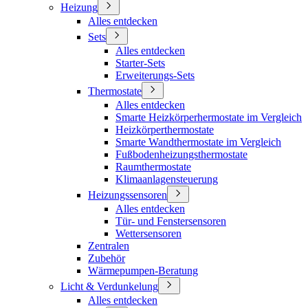
Heizung
Alles entdecken
Sets
Alles entdecken
Starter-Sets
Erweiterungs-Sets
Thermostate
Alles entdecken
Smarte Heizkörperhermostate im Vergleich
Heizkörperthermostate
Smarte Wandthermostate im Vergleich
Fußbodenheizungsthermostate
Raumthermostate
Klimaanlagensteuerung
Heizungssensoren
Alles entdecken
Tür- und Fenstersensoren
Wettersensoren
Zentralen
Zubehör
Wärmepumpen-Beratung
Licht & Verdunkelung
Alles entdecken