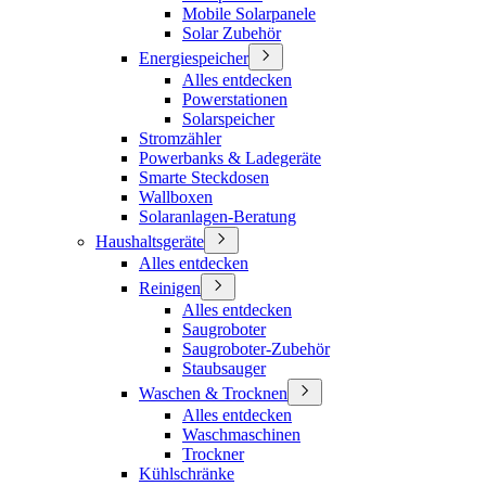
Mobile Solarpanele
Solar Zubehör
Energiespeicher
Alles entdecken
Powerstationen
Solarspeicher
Stromzähler
Powerbanks & Ladegeräte
Smarte Steckdosen
Wallboxen
Solaranlagen-Beratung
Haushaltsgeräte
Alles entdecken
Reinigen
Alles entdecken
Saugroboter
Saugroboter-Zubehör
Staubsauger
Waschen & Trocknen
Alles entdecken
Waschmaschinen
Trockner
Kühlschränke