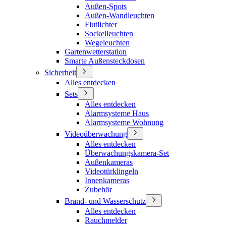
Außen-Spots
Außen-Wandleuchten
Flutlichter
Sockelleuchten
Wegeleuchten
Gartenwetterstation
Smarte Außensteckdosen
Sicherheit
Alles entdecken
Sets
Alles entdecken
Alarmsysteme Haus
Alarmsysteme Wohnung
Videoüberwachung
Alles entdecken
Überwachungskamera-Set
Außenkameras
Videotürklingeln
Innenkameras
Zubehör
Brand- und Wasserschutz
Alles entdecken
Rauchmelder