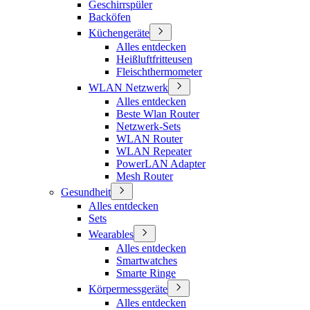
Geschirrspüler
Backöfen
Küchengeräte
Alles entdecken
Heißluftfritteusen
Fleischthermometer
WLAN Netzwerk
Alles entdecken
Beste Wlan Router
Netzwerk-Sets
WLAN Router
WLAN Repeater
PowerLAN Adapter
Mesh Router
Gesundheit
Alles entdecken
Sets
Wearables
Alles entdecken
Smartwatches
Smarte Ringe
Körpermessgeräte
Alles entdecken