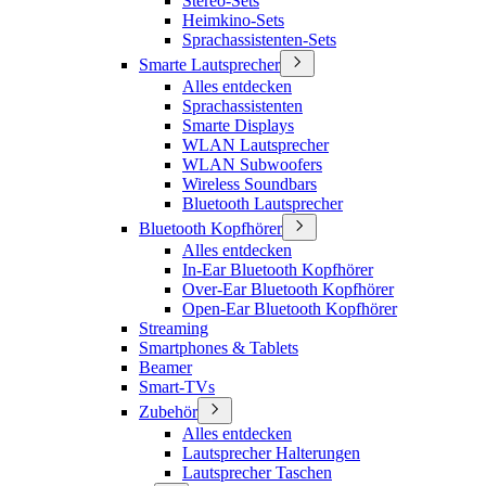
Stereo-Sets
Heimkino-Sets
Sprachassistenten-Sets
Smarte Lautsprecher
Alles entdecken
Sprachassistenten
Smarte Displays
WLAN Lautsprecher
WLAN Subwoofers
Wireless Soundbars
Bluetooth Lautsprecher
Bluetooth Kopfhörer
Alles entdecken
In-Ear Bluetooth Kopfhörer
Over-Ear Bluetooth Kopfhörer
Open-Ear Bluetooth Kopfhörer
Streaming
Smartphones & Tablets
Beamer
Smart-TVs
Zubehör
Alles entdecken
Lautsprecher Halterungen
Lautsprecher Taschen