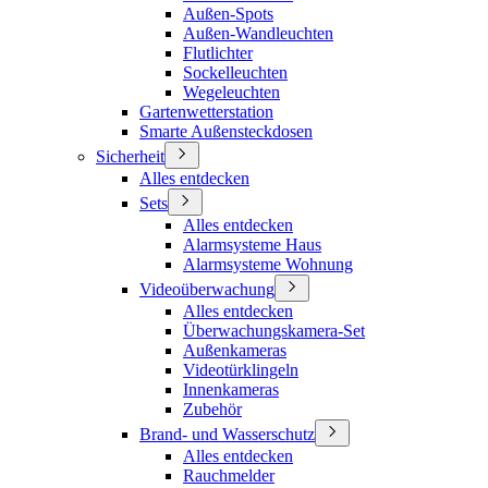
Außen-Spots
Außen-Wandleuchten
Flutlichter
Sockelleuchten
Wegeleuchten
Gartenwetterstation
Smarte Außensteckdosen
Sicherheit
Alles entdecken
Sets
Alles entdecken
Alarmsysteme Haus
Alarmsysteme Wohnung
Videoüberwachung
Alles entdecken
Überwachungskamera-Set
Außenkameras
Videotürklingeln
Innenkameras
Zubehör
Brand- und Wasserschutz
Alles entdecken
Rauchmelder