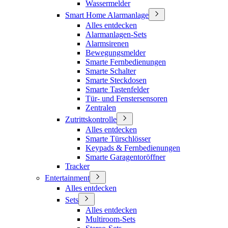
Wassermelder
Smart Home Alarmanlage
Alles entdecken
Alarmanlagen-Sets
Alarmsirenen
Bewegungsmelder
Smarte Fernbedienungen
Smarte Schalter
Smarte Steckdosen
Smarte Tastenfelder
Tür- und Fenstersensoren
Zentralen
Zutrittskontrolle
Alles entdecken
Smarte Türschlösser
Keypads & Fernbedienungen
Smarte Garagentoröffner
Tracker
Entertainment
Alles entdecken
Sets
Alles entdecken
Multiroom-Sets