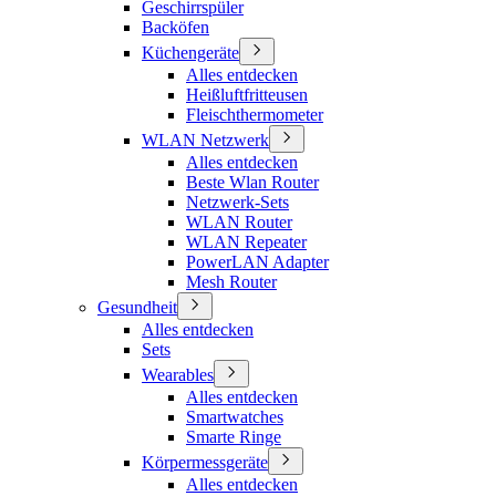
Geschirrspüler
Backöfen
Küchengeräte
Alles entdecken
Heißluftfritteusen
Fleischthermometer
WLAN Netzwerk
Alles entdecken
Beste Wlan Router
Netzwerk-Sets
WLAN Router
WLAN Repeater
PowerLAN Adapter
Mesh Router
Gesundheit
Alles entdecken
Sets
Wearables
Alles entdecken
Smartwatches
Smarte Ringe
Körpermessgeräte
Alles entdecken