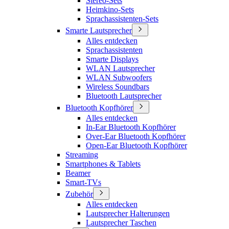
Stereo-Sets
Heimkino-Sets
Sprachassistenten-Sets
Smarte Lautsprecher
Alles entdecken
Sprachassistenten
Smarte Displays
WLAN Lautsprecher
WLAN Subwoofers
Wireless Soundbars
Bluetooth Lautsprecher
Bluetooth Kopfhörer
Alles entdecken
In-Ear Bluetooth Kopfhörer
Over-Ear Bluetooth Kopfhörer
Open-Ear Bluetooth Kopfhörer
Streaming
Smartphones & Tablets
Beamer
Smart-TVs
Zubehör
Alles entdecken
Lautsprecher Halterungen
Lautsprecher Taschen