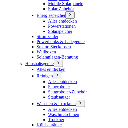
Mobile Solarpanele
Solar Zubehör
Energiespeicher
Alles entdecken
Powerstationen
Solarspeicher
Stromzähler
Powerbanks & Ladegeräte
Smarte Steckdosen
Wallboxen
Solaranlagen-Beratung
Haushaltsgeräte
Alles entdecken
Reinigen
Alles entdecken
Saugroboter
Saugroboter-Zubehör
Staubsauger
Waschen & Trocknen
Alles entdecken
Waschmaschinen
Trockner
Kühlschränke