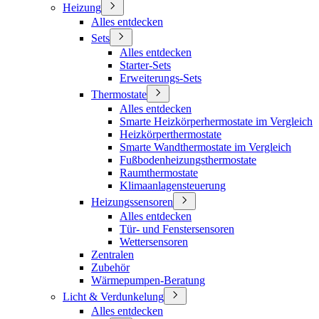
Heizung
Alles entdecken
Sets
Alles entdecken
Starter-Sets
Erweiterungs-Sets
Thermostate
Alles entdecken
Smarte Heizkörperhermostate im Vergleich
Heizkörperthermostate
Smarte Wandthermostate im Vergleich
Fußbodenheizungsthermostate
Raumthermostate
Klimaanlagensteuerung
Heizungssensoren
Alles entdecken
Tür- und Fenstersensoren
Wettersensoren
Zentralen
Zubehör
Wärmepumpen-Beratung
Licht & Verdunkelung
Alles entdecken